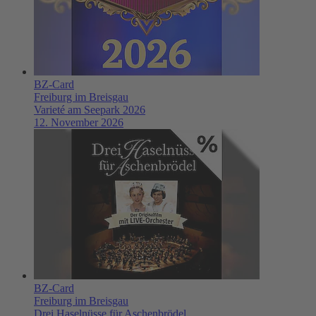
BZ-Card
Freiburg im Breisgau
Varieté am Seepark 2026
12. November 2026
BZ-Card
Freiburg im Breisgau
Drei Haselnüsse für Aschenbrödel