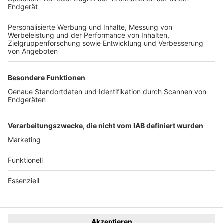
+49 761 496 8888
Tickethotline Mo–Fr: 9–12 Uhr
System
Dunkelmodus