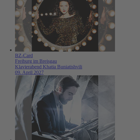
BZ-Card
Freiburg im Breisgau
Klavierabend Khatia Buniatishvili
09. April 2027