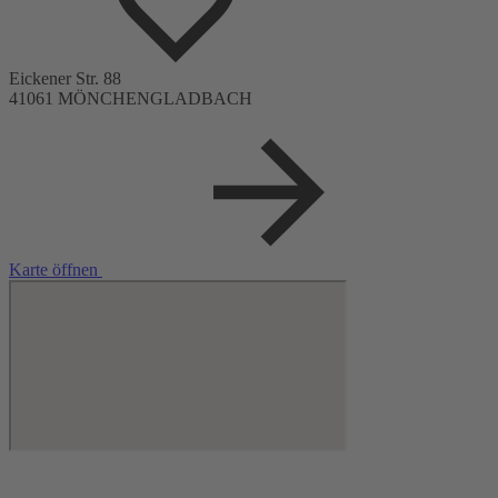
wenn sie 50 sind, mal 50 waren - oder vorhaben, irgendwann 50 zu
werden. Aber Achtung: Sie werden anschließend schon wieder zwei
Stunden älter sein und etliche Lachfalten mehr haben.
Eickener Str. 88
41061 MÖNCHENGLADBACH
Karte öffnen