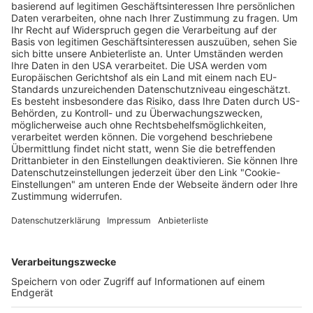
Verkaufsstellen vor
Ort
Deine Region. Deine Events.
BZ-Card
schnapp.de
Kontakt
Mediadaten
Datenschutz
Cookie-Einstellungen
Impressum
+49 761 496 8888
Tickethotline Mo–Fr: 9–12 Uhr