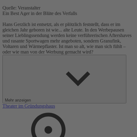
Quelle: Veranstalter
Ein Best Ager in der Blüte des Verfalls
Hans Gerzlich ist entsetzt, als er plötzlich feststellt, dass er im
gleichen Jahr ge­boren ist wie... alte Leute. In den Werbepausen
seiner Lieblingssendung werden keine verführerischen Aftershaves
und rasante Sportwagen mehr angeboten, sondern Granufink,
Voltaren und Wärmepflaster. Ist man so alt, wie man sich fühlt –
oder wie man von der Werbung gemacht wird?
Außen 50, innen 20, fragt er sich "Wann fängt das Leben endlich
an?" - da schneit aber auch schon wieder die "Persönliche
Renteninformation" ins Haus. Der frischgebackene Best Ager hat
ausgerechnet: Wenn er mit 67 in Rente geht, kann er davon recht
komfortabel leben - für elf Tage. Deshalb hofft er auf Erhöhung des
Flaschenpfands.
Mehr anzeigen
Aber auch über die Verdrängung des eigenen Ablebens denkt er
Theater im Gründungshaus
nach, welche Sprache er am besten noch erlernt, um sich später mit
seiner Pflegekraft verständigen zu können, und warum er in einem
der reichsten Länder der Welt drei Monate auf einen Termin beim
Orthopäden wartet.
Bei diesem Kabarettprogramm werden Sie sich kringelig lachen,