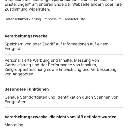
Deine Region. Deine Events.
BZ-Card
schnapp.de
Kontakt
Mediadaten
Datenschutz
Cookie-Einstellungen
Impressum
+49 761 496 8888
Tickethotline Mo–Fr: 9–12 Uhr
System