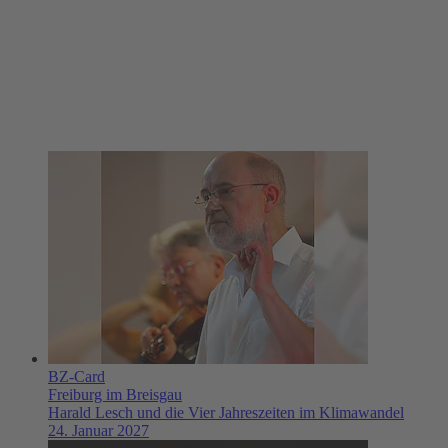
BZ-Card
Freiburg im Breisgau
Harald Lesch und die Vier Jahreszeiten im Klimawandel
24. Januar 2027