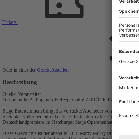
Tickets
Oder in einer der
Geschäftsstellen
Beschreibung
Quelle: Veranstalter
DeLorean im Anflug auf die Reeperbahn: ZURÜCK IN DIE ZUKUNF
Stage Entertainment bringt das verrückte Abenteuer von Marty McFly
Spektakel voller beeindruckender Effekte, ikonischer Charaktere 
Deutschlandpremiere im Hamburger Stage Operettenhaus.
Diese Geschichte ist der absolute Kult! Marty McFly ist ein typischer
seinem besten Freund Dr. Emmet Brown auf Zeitreise geschickt. Dur