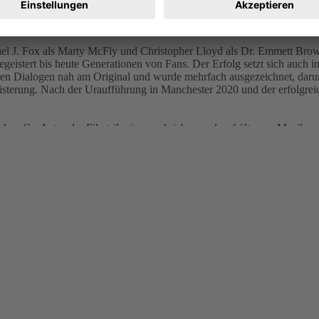
ck in die Zukunft…. schicken. Denn bevor er ins Jahr 1985 zurückkehr
Wettlauf gegen die Zeit beginnt.
el J. Fox als Marty McFly und Christopher Lloyd als Dr. Emmett Brown
 begeistert bis heute Generationen von Fans. Der Erfolg setzt sich 
zigen Dialogen nah am Original und wurde mehrfach ausgezeichnet, dar
geisterung. Nach der Uraufführung in Manchester 2020 und der erf
-Autor der Filmtrilogie, geschrieben und enthält neue Musik und 
lmmusik der Reihe. Neben den neuen Songs sind auch die beliebten Hit
ny B. Goode“ (Chuck Berry) Teil des Musicals. Regie führt der Tony
id bereit dafür – und eure Kinder werden es lieben! Wenn Bob Zemeck
rzweifelt arbeiteten, 43 Jahre später ein Erfolgs-Musical werden würde
– und nun können Bob und ich es kaum erwarten, unser Musical mit de
 mit seinen herausragenden Darbietungen und atemberaubender Bühne
ley (Bühnen- und Kostümdesign), Tim Lutkin und Hugh Vanstone (Lich
und innovativen Spezialeffekten der Extraklasse. Das Publikum ist li
chbrechen. Besonders beeindruckend: Der lebensgroße DeLorean. Die