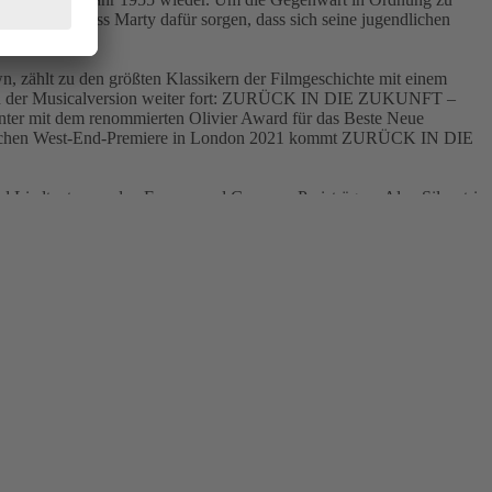
en kann, muss Marty dafür sorgen, dass sich seine jugendlichen
, zählt zu den größten Klassikern der Filmgeschichte mit einem
auch in der Musicalversion weiter fort: ZURÜCK IN DIE ZUKUNFT –
unter mit dem renommierten Olivier Award für das Beste Neue
olgreichen West-End-Premiere in London 2021 kommt ZURÜCK IN DIE
Liedtexte von den Emmy- und Grammy-Preisträgern Alan Silvestri
s des Blockbusters, darunter „The Power of Love“ (Huey Lewis & The
-Award-Gewinner John Rando.
is und ich im Jahr 1980 eine Zeitreise unternommen und unseren
, hätten sie uns aus dem Büro geworfen und für verrückt erklärt.
m Hamburger Publikum zu teilen. Egal, ob man den Originalfilm
nkunst euch, eure Kinder, eure Eltern – einfach alle – begeistern
tdesign) sowie Gareth Owen (Sounddesign), beeindruckt das Musical
ve dabei, wenn Marty und Doc mit 140 km/h durch das Gewitter über
 Choreografie stammt von Chris Bailey, musikalische Supervision