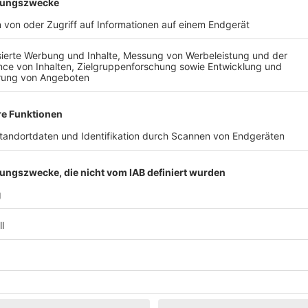
T – Das Musical ab Frühjahr 2026 in Hamburg
 und Doc Brown live auf die Bühne. Die legendäre Zeitreise mit dem w
und jeder Menge Humor. Die preisgekrönte Musical-Sensation ZURÜCK
 Teenager der 80ger Jahre. Skateboardfahrer, Rock 'n' Roll-Fan und tota
ch einen als Zeitmaschine umgebauten DeLorean befindet sich Marty 