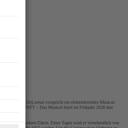
eltberühmten DeLorean verspricht ein elektrisierendes Musical-
 IN DIE ZUKUNFT – Das Musical feiert im Frühjahr 2026 ihre
l genervt von seinen Eltern. Eines Tages wird er versehentlich von
auf einmal im Jahr 1955 wieder. Um die Gegenwart in Ordnung zu