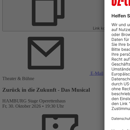
Link kopieren
E-Mail
Theater & Bühne
Zurück in die Zukunft - Das Musical
HAMBURG
Stage Operettenhaus
Fr,
30. Oktober 2026
•
19:30 Uhr