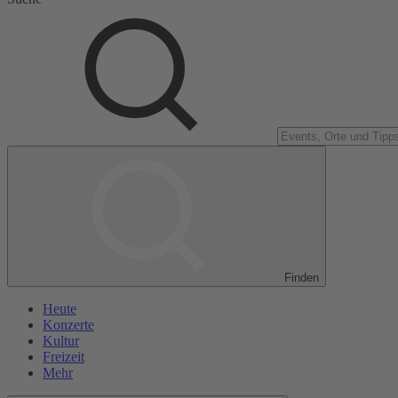
Finden
Heute
Konzerte
Kultur
Freizeit
Mehr