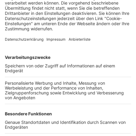
Deine Region. Deine Events.
BZ-Card
schnapp.de
Kontakt
Mediadaten
Datenschutz
Cookie-Einstellungen
Impressum
+49 761 496 8888
Tickethotline Mo–Fr: 9–12 Uhr
System