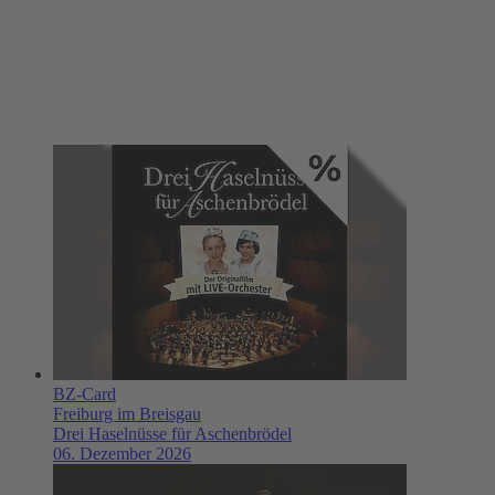
BZ-Card
Freiburg im Breisgau
Drei Haselnüsse für Aschenbrödel
06. Dezember 2026