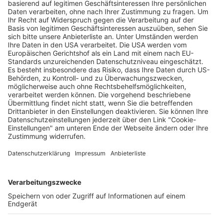
Verkaufsstellen vor
Ort
Deine Region. Deine Events.
BZ-Card
schnapp.de
Kontakt
Mediadaten
Datenschutz
Cookie-Einstellungen
Impressum
+49 761 496 8888
Tickethotline Mo–Fr: 9–12 Uhr