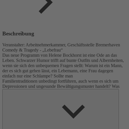
Beschreibung
Veranstalter: Arbeitnehmerkammer, Geschäftsstelle Bremerhaven
Comedy & Tragedy - „Lebefrau“
Das neue Programm von Helene Bockhorst ist eine Ode an das
Leben. Schwarzer Humor trifft auf bunte Outfits und Albernheiten,
wenn sie sich den unbequemen Fragen stellt: Warum ist ein Mann,
der es sich gut gehen lässt, ein Lebemann, eine Frau dagegen
einfach nur eine Schlampe? Sollte man
Familientraditionen unbedingt fortführen, auch wenn es sich um
Depressionen und ungesunde Bewältigungsmuster handelt? Was
kann ich für eine bessere Welt tun - ohne mir dabei allzu große
Umstände zu machen? Und bin ich wenigstens einer der
interessanteren Fälle für meine Therapeutin?
In ihrer offenen und ehrlichen Art nimmt sie das Publikum mit auf
eine emotionale Achterbahnfahrt, in der humorvolle
Alltagsbeobachtungen genauso ihren Platz finden wie
lebensverändernde Erfahrungen. Zwischen den Zeilen geht es um
die Frage, wie man sich auch in schwierigen Zeiten Leichtigkeit und