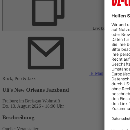
Link kopieren
E-Mail
Rock, Pop & Jazz
Uli's New Orleans Jazzband
Freiburg im Breisgau
Wohnstift
Do,
13. August 2026
•
18:00 Uhr
Beschreibung
Quelle: Veranstalter