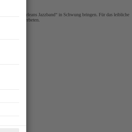
te „Ulis New Orleans Jazzband“ in Schwung bringen. Für das leibliche
frei, Spenden erbeten.