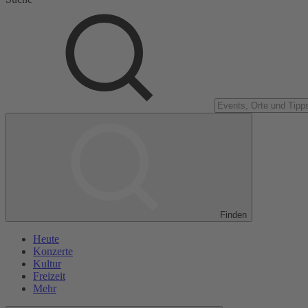
Finden
Heute
Konzerte
Kultur
Freizeit
Mehr