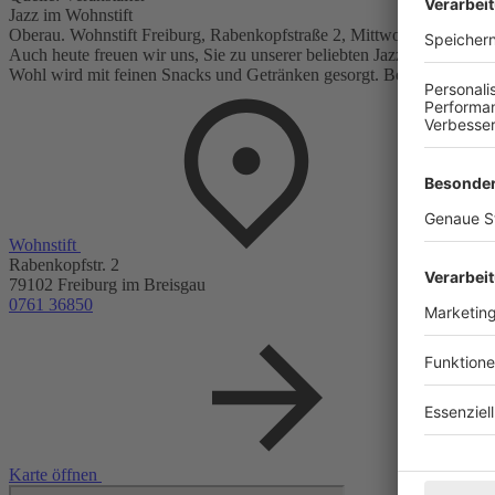
Jazz im Wohnstift
Oberau. Wohnstift Freiburg, Rabenkopfstraße 2, Mittwoch, 13. Augus
Auch heute freuen wir uns, Sie zu unserer beliebten Jazzveranstaltu
Wohl wird mit feinen Snacks und Getränken gesorgt. Bei unbeständigem 
Wohnstift
Rabenkopfstr. 2
79102 Freiburg im Breisgau
0761 36850
Karte öffnen