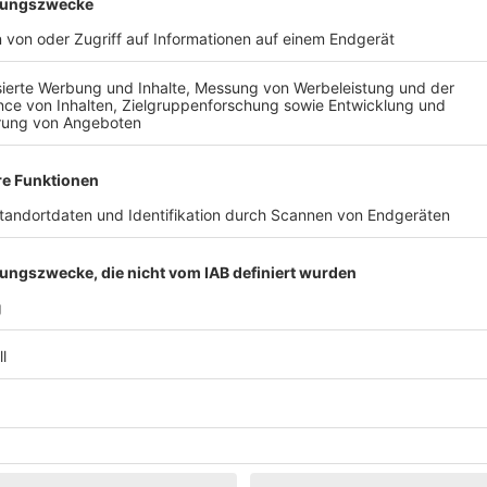
t, 18:00 Uhr
ng auf dem Wettmann-Platz einzuladen. Wie üblich wird Sie die bekann
Wetter findet die Veranstaltung im Festsaal und Foyer statt. Eintritt 