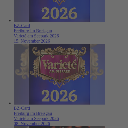
BZ-Card
Freiburg im Breisgau
Varieté am Seepark 2026
15. November 2026
BZ-Card
Freiburg im Breisgau
Varieté am Seepark 2026
08. November 2026