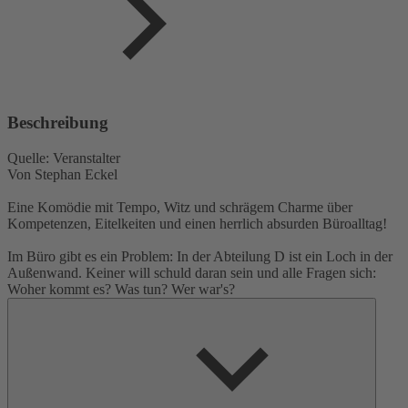
Beschreibung
Quelle: Veranstalter
Von Stephan Eckel
Eine Komödie mit Tempo, Witz und schrägem Charme über
Kompetenzen, Eitelkeiten und einen herrlich absurden Büroalltag!
Im Büro gibt es ein Problem: In der Abteilung D ist ein Loch in der
Außenwand. Keiner will schuld daran sein und alle Fragen sich:
Woher kommt es? Was tun? Wer war's?
Inzwischen sind fast alle Beschäftigten der Abteilung im
Krankenstand. Lediglich Frau Schmitt hält tapfer hinter ihren
Papierbergen die Stellung - gewärmt durch reichlich Tee mit Rum.
Weder das Loch in der Wand noch Außendienstmitarbeiter Maier,
der eher zufällig durchs Büro weht, kann Frau Schmitt aus der
Fassung bringen.
Der von Abteilungsleiter Schneider herbeigerufene Handwerker hat