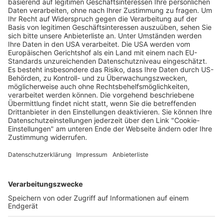
Verkaufsstellen vor
Ort
Deine Region. Deine Events.
BZ-Card
schnapp.de
Kontakt
Mediadaten
Datenschutz
Cookie-Einstellungen
Impressum
+49 761 496 8888
Tickethotline Mo–Fr: 9–12 Uhr