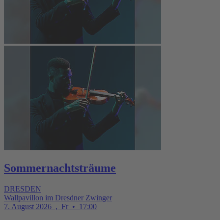
Sommernachtsträume
DRESDEN
Wallpavillon im Dresdner Zwinger
7. August 2026
,
Fr
•
17:00