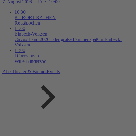
7. August 2026
,
Fr
•
10:00
10:30
KURORT RATHEN
Rotkäppchen
11:00
Einbeck-Volksen
Circus-Land 2026 - der große Familienspaß in Einbeck-
Volksen
11:00
Dürrwangen
Wille-Kinderzoo
Alle Theater & Bühne-Events