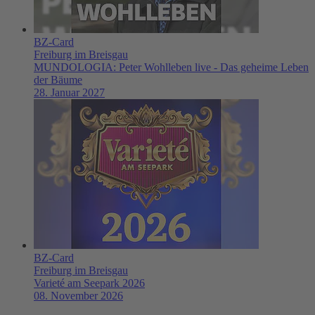
BZ-Card
Freiburg im Breisgau
MUNDOLOGIA: Peter Wohlleben live - Das geheime Leben
der Bäume
28. Januar 2027
BZ-Card
Freiburg im Breisgau
Varieté am Seepark 2026
08. November 2026