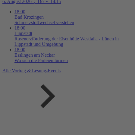
6. August 2026
,
Do
•
14:15
18:00
Bad Krozingen
Schmerzstoffwechsel verstehen
18:00
Lippstadt
Rasenerzförderung der Eisenhütte Westfalia - Lünen in
Lippstadt und Umgebung
18:00
Esslingen am Neckar
Wo sich die Parteien türmen
Alle Vortrag & Lesung-Events