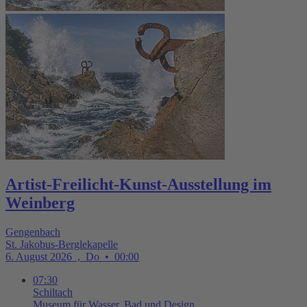
Artist-Freilicht-Kunst-Ausstellung im
Weinberg
Gengenbach
St. Jakobus-Berglekapelle
6. August 2026
,
Do
•
00:00
07:30
Schiltach
Museum für Wasser, Bad und Design