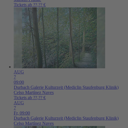
Tickets ab ??,?? €
AUG
7
09:00
Durbach
Galerie Kulturzeit (Mediclin Staufenburg Klinik)
Celso Martínez Naves
Tickets ab ??,?? €
AUG
7
Fr,
09:00
Durbach
Galerie Kulturzeit (Mediclin Staufenburg Klinik)
Celso Martínez Naves