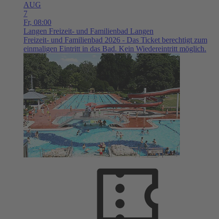
AUG
7
Fr,
08:00
Langen
Freizeit- und Familienbad Langen
Freizeit- und Familienbad 2026 - Das Ticket berechtigt zum
einmaligen Eintritt in das Bad. Kein Wiedereintritt möglich.