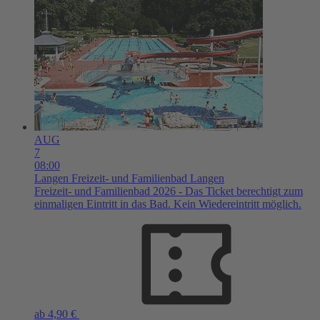
AUG
7
08:00
Langen
Freizeit- und Familienbad Langen
Freizeit- und Familienbad 2026 - Das Ticket berechtigt zum
einmaligen Eintritt in das Bad. Kein Wiedereintritt möglich.
ab 4,90 €