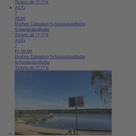
Tickets ab ??,?? €
AUG
7
09:00
Horben
Talstation Schauinslandbahn
Schauinslandbahn
Tickets ab ??,?? €
AUG
7
Fr,
09:00
Horben
Talstation Schauinslandbahn
Schauinslandbahn
Tickets ab ??,?? €