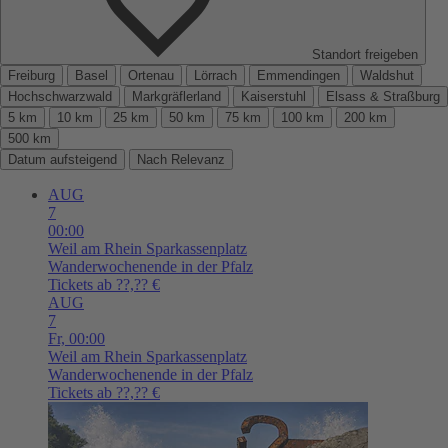
Standort freigeben
Freiburg
Basel
Ortenau
Lörrach
Emmendingen
Waldshut
Hochschwarzwald
Markgräflerland
Kaiserstuhl
Elsass & Straßburg
5 km
10 km
25 km
50 km
75 km
100 km
200 km
500 km
Datum aufsteigend
Nach Relevanz
AUG
7
00:00
Weil am Rhein
Sparkassenplatz
Wanderwochenende in der Pfalz
Tickets ab ??,?? €
AUG
7
Fr,
00:00
Weil am Rhein
Sparkassenplatz
Wanderwochenende in der Pfalz
Tickets ab ??,?? €