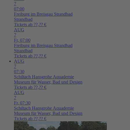
7
07:00
Freiburg im Breisgau
Strandbad
Strandbad
Tickets ab ??,?? €
AUG
7
Fr,
07:00
Freiburg im Breisgau
Strandbad
Strandbad
Tickets ab ??,?? €
AUG
7
07:30
Schiltach
Hansgrohe Aquademie
Museum für Wasser, Bad und Design
Tickets ab ??,?? €
AUG
7
Fr,
07:30
Schiltach
Hansgrohe Aquademie
Museum für Wasser, Bad und Design
Tickets ab ??,?? €