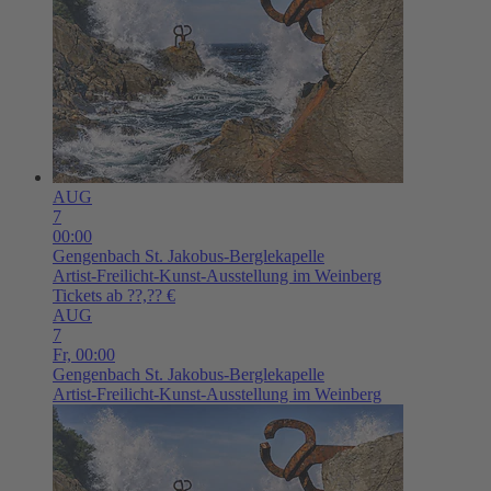
AUG
7
00:00
Gengenbach
St. Jakobus-Berglekapelle
Artist-Freilicht-Kunst-Ausstellung im Weinberg
Tickets ab ??,?? €
AUG
7
Fr,
00:00
Gengenbach
St. Jakobus-Berglekapelle
Artist-Freilicht-Kunst-Ausstellung im Weinberg