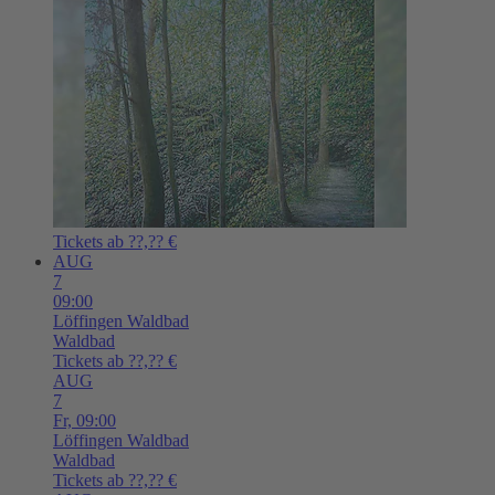
Tickets ab ??,?? €
AUG
7
09:00
Löffingen
Waldbad
Waldbad
Tickets ab ??,?? €
AUG
7
Fr,
09:00
Löffingen
Waldbad
Waldbad
Tickets ab ??,?? €