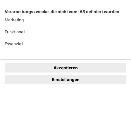
+49 761 496 8888
Tickethotline Mo–Fr: 9–12 Uhr
System
Dunkelmodus