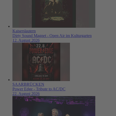
Kaiserslautern
Dirty Sound Magnet - Open Air im Kulturgarten
12. August 2026
SAARBRÜCKEN
Power Edge - Tribute to AC/DC
22. August 2026