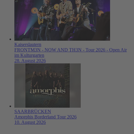
Kaiserslautern
FRONTM3N - NOW AND TH3N - Tour 2026 - Open Air
im Kulturgarten
28. August 2026
SAARBRÜCKEN
Amorphis Borderland Tour 2026
10. August 2026