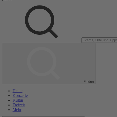
Finden
Heute
Konzerte
Kultur
Freizeit
Mehr