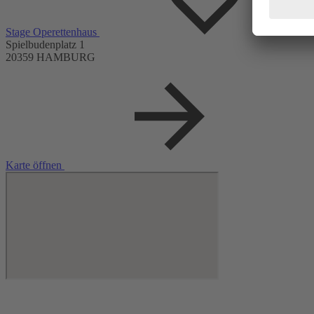
Stage Operettenhaus
Spielbudenplatz 1
20359 HAMBURG
Karte öffnen