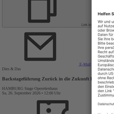
Link kopieren
E-Mail
Dies & Das
Backstageführung Zurück in die Zukunft Hamburg |
HAMBURG
Stage Operettenhaus
Sa,
26. September 2026
•
12:00 Uhr