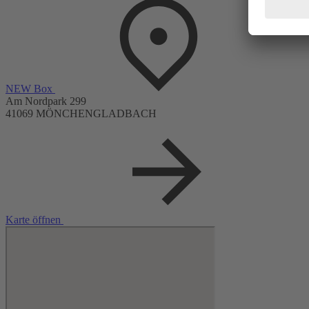
NEW Box
Am Nordpark 299
41069 MÖNCHENGLADBACH
Karte öffnen