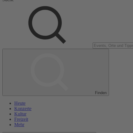
Finden
Heute
Konzerte
Kultur
Freizeit
Mehr