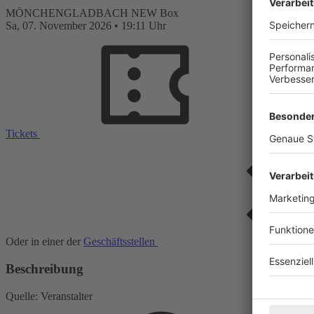
MÖNCHENGLADBACH
NEW Box
Sa,
07. November 2026
•
19:11 Uhr
Tickets
Oder in einer der
Geschäftsstellen
Beschreibung
Quelle: Veranstalter