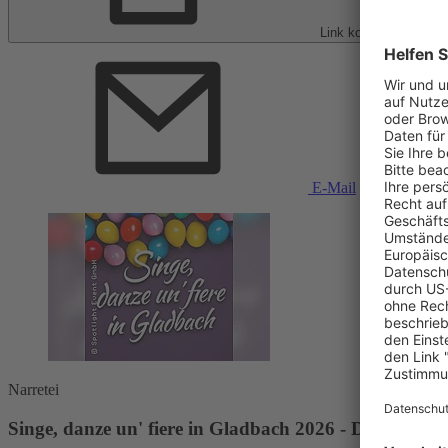
Link kopieren
E-Mail
Narretei
Singe, danze un' fiere in Gladbach 2026 - Die Karnev