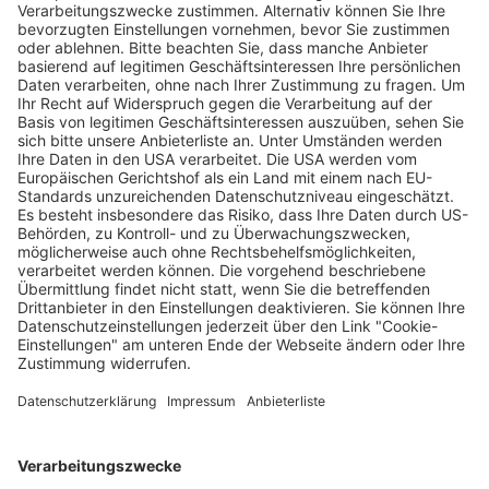
Verkaufsstellen vor
Ort
Deine Region. Deine Events.
BZ-Card
schnapp.de
Kontakt