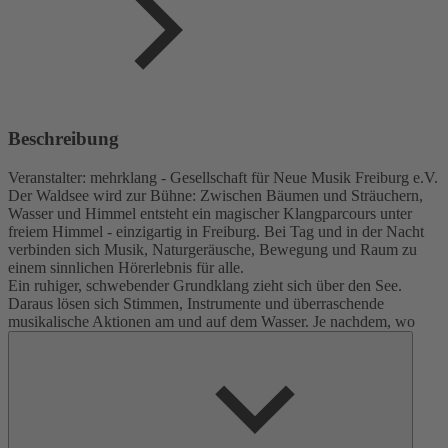
Beschreibung
Veranstalter: mehrklang - Gesellschaft für Neue Musik Freiburg e.V.
Der Waldsee wird zur Bühne: Zwischen Bäumen und Sträuchern,
Wasser und Himmel entsteht ein magischer Klangparcours unter
freiem Himmel - einzigartig in Freiburg. Bei Tag und in der Nacht
verbinden sich Musik, Naturgeräusche, Bewegung und Raum zu
einem sinnlichen Hörerlebnis für alle.
Ein ruhiger, schwebender Grundklang zieht sich über den See.
Daraus lösen sich Stimmen, Instrumente und überraschende
musikalische Aktionen am und auf dem Wasser. Je nachdem, wo
man steht, geht oder lauscht, verändern sich die Klänge: Sie
wandern um den See, springen über das Wasser und öffnen immer
neue Perspektiven.
Gemeinsam lauschen, flanieren und genießen: raus aus dem
klassischen Konzertsaal. Ein Open-Air-Erlebnis für alle, die Musik,
Natur und kleine Abenteuer lieben.