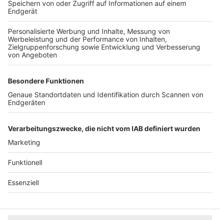
Mediadaten
Datenschutz
Cookie-Einstellungen
Impressum
+49 761 496 8888
Tickethotline Mo–Fr: 9–12 Uhr
System
Dunkelmodus