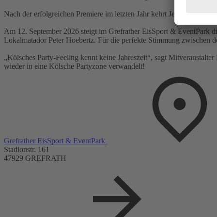
Nach der erfolgreichen Premiere im letzten Jahr kehrt Jeckomio 202
Am 12. September 2026 steigt im Grefrather EisSport & EventPark di
Lokalmatador Peter Hoebertz. Für die perfekte Stimmung zwischen d
„Kölsches Party-Feeling kennt keine Jahreszeit“, sagt Mitveranstalte
wieder in eine Kölsche Partyzone verwandelt!
Grefrather EisSport & EventPark
Stadionstr. 161
47929 GREFRATH