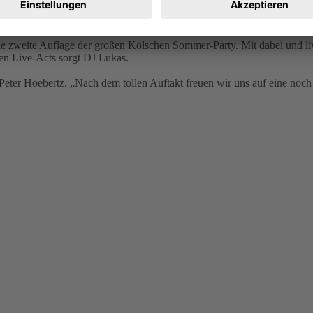
6 zurück und bringt wieder das kölsche Lebensgefühl in den Spätsomme
e zweite Auflage der großen Kölschen Sommer-Party. Mit dabei und li
en Live-Acts sorgt DJ Lukas.
r Peter Hoebertz. „Nach dem tollen Auftakt freuen wir uns auf eine noc