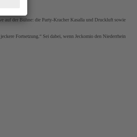
r!
ve auf der Bühne: die Party-Kracher Kasalla und Druckluft sowie
h jeckere Fortsetzung.“ Sei dabei, wenn Jeckomio den Niederrhein