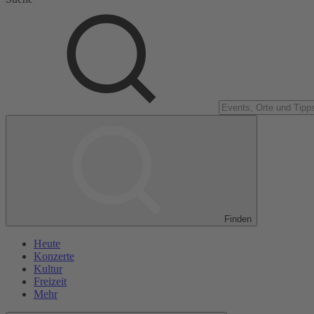
Finden
Heute
Konzerte
Kultur
Freizeit
Mehr