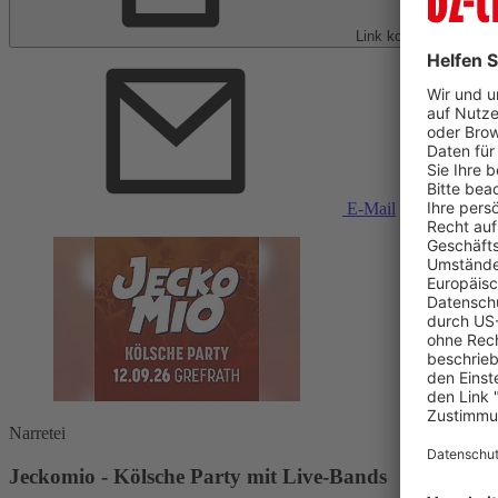
Link kopieren
E-Mail
Narretei
Jeckomio - Kölsche Party mit Live-Bands