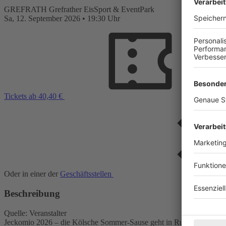
GREFRATH
Grefrather EisSport & EventPark
Sa,
12. September 2026
•
19:30 Uhr
Tickets ab 40,40 €
Oder in einer der
Geschäftsstellen
Beschreibung
Quelle: Veranstalter
Jeckomio 2026 – die Kölsche Sommer-Sause geht in Runde zwei!