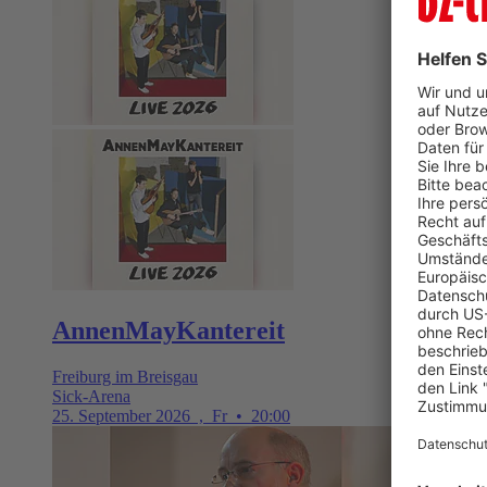
AnnenMayKantereit
Freiburg im Breisgau
Sick-Arena
25. September 2026
,
Fr
•
20:00