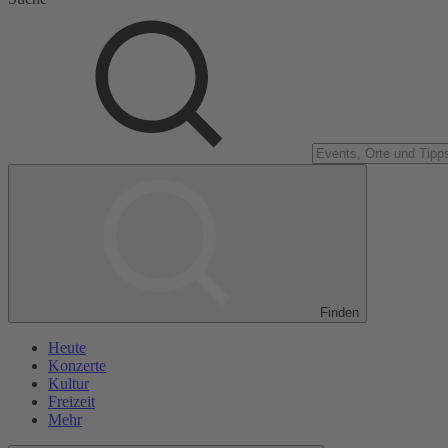
Finden
Heute
Konzerte
Kultur
Freizeit
Mehr