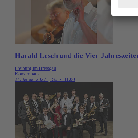
Harald Lesch und die Vier Jahreszeit
Freiburg im Breisgau
Konzerthaus
24. Januar 2027
,
So
•
11:00