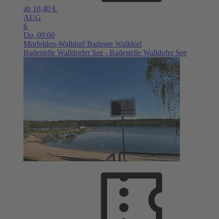
ab 10,40 €
AUG
6
Do,
09:00
Mörfelden-Walldorf
Badesee Walldorf
Badestelle Walldorfer See - Badestelle Walldofer See