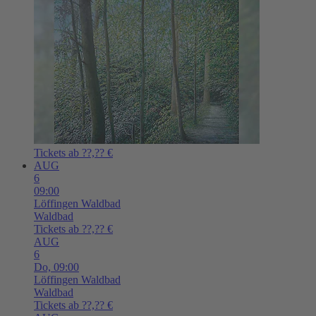
Tickets ab ??,?? €
AUG
6
09:00
Löffingen
Waldbad
Waldbad
Tickets ab ??,?? €
AUG
6
Do,
09:00
Löffingen
Waldbad
Waldbad
Tickets ab ??,?? €