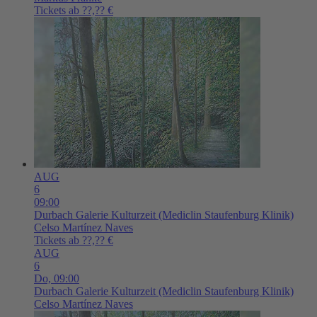
Tickets ab ??,?? €
AUG
6
09:00
Durbach
Galerie Kulturzeit (Mediclin Staufenburg Klinik)
Celso Martínez Naves
Tickets ab ??,?? €
AUG
6
Do,
09:00
Durbach
Galerie Kulturzeit (Mediclin Staufenburg Klinik)
Celso Martínez Naves