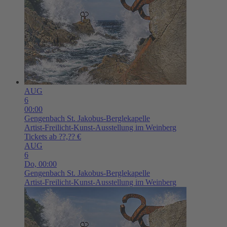
AUG
6
00:00
Gengenbach
St. Jakobus-Berglekapelle
Artist-Freilicht-Kunst-Ausstellung im Weinberg
Tickets ab ??,?? €
AUG
6
Do,
00:00
Gengenbach
St. Jakobus-Berglekapelle
Artist-Freilicht-Kunst-Ausstellung im Weinberg