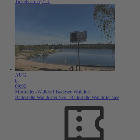
Tickets ab ??,?? €
AUG
6
09:00
Mörfelden-Walldorf
Badesee Walldorf
Badestelle Walldorfer See - Badestelle Walldofer See