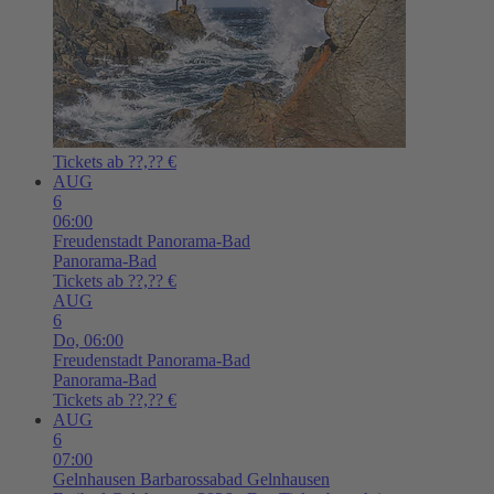
Tickets ab ??,?? €
AUG
6
06:00
Freudenstadt
Panorama-Bad
Panorama-Bad
Tickets ab ??,?? €
AUG
6
Do,
06:00
Freudenstadt
Panorama-Bad
Panorama-Bad
Tickets ab ??,?? €
AUG
6
07:00
Gelnhausen
Barbarossabad Gelnhausen