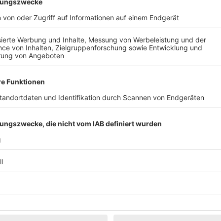
Klassik
Kunst & Museen
Märkte & Messen
Narretei
Politik & 