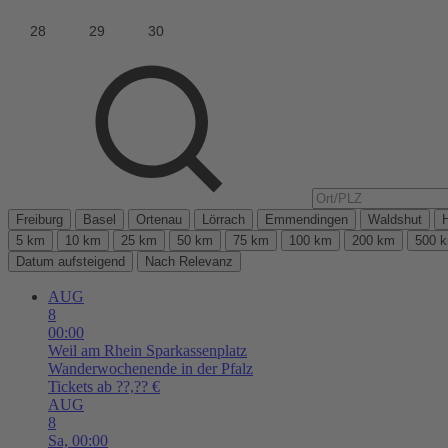
Freiburg
Basel
Ortenau
Lörrach
Emmendingen
Waldshut
5 km
10 km
25 km
50 km
75 km
100 km
200 km
500 
Datum aufsteigend
Nach Relevanz
AUG
8
00:00
Weil am Rhein
Sparkassenplatz
Wanderwochenende in der Pfalz
Tickets ab ??,?? €
AUG
8
Sa,
00:00