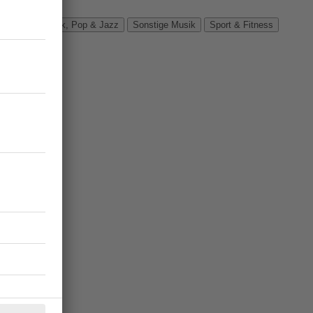
Verbände
Rock, Pop & Jazz
Sonstige Musik
Sport & Fitness