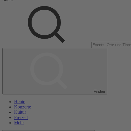
Finden
Heute
Konzerte
Kultur
Freizeit
Mehr