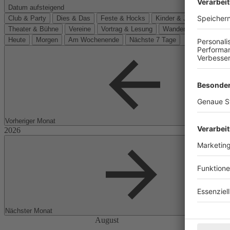
Datum aufsteigend
Club & Party
Dies & Das
Feste & Hocks
Kinder & Jugend
Kino
Theater & Bühne
Vereine
Vortrag & Lesung
Wanderungen
Heute
Morgen
Am Wochenende
Nächste 7 Tage
Vorheriger Monat
Nächster Monat