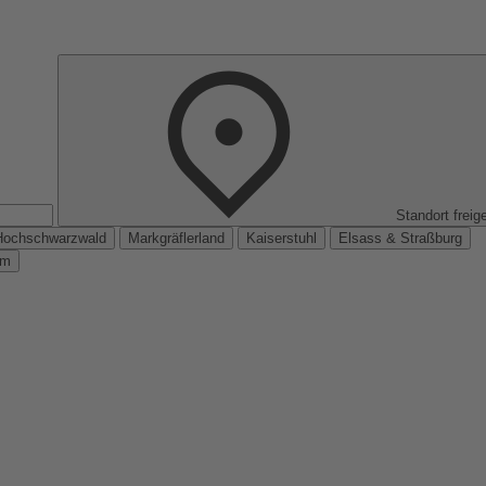
Standort freig
Hochschwarzwald
Markgräflerland
Kaiserstuhl
Elsass & Straßburg
km