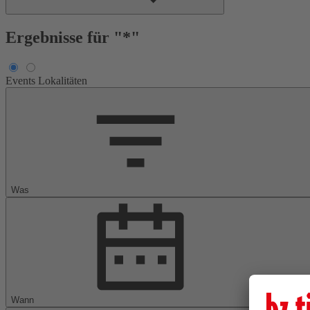
Ergebnisse für "*"
Events
Lokalitäten
Was
Wann