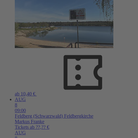
ab 10,40 €
AUG
8
09:00
Feldberg (Schwarzwald)
Feldbergkirche
Markus Franke
Tickets ab ??,?? €
AUG