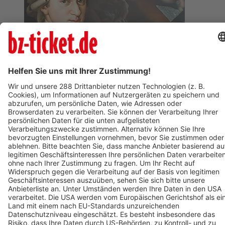
BZ-Card
Freiburg im Breisgau
Wolfgang Amadeus Mozart
05. Januar 2027
Termin eintragen