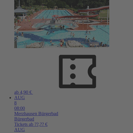
ab 4,90 €
AUG
8
08:00
Merzhausen
Bürgerbad
Bürgerbad
Tickets ab ??,?? €
AUG