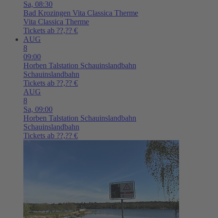
Sa,
08:30
Bad Krozingen
Vita Classica Therme
Vita Classica Therme
Tickets ab ??,?? €
AUG
8
09:00
Horben
Talstation Schauinslandbahn
Schauinslandbahn
Tickets ab ??,?? €
AUG
8
Sa,
09:00
Horben
Talstation Schauinslandbahn
Schauinslandbahn
Tickets ab ??,?? €