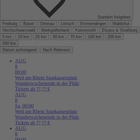
Standort freigeben
Freiburg
Basel
Ortenau
Lörrach
Emmendingen
Waldshut
Hochschwarzwald
Markgräflerland
Kaiserstuhl
Elsass & Straßburg
5 km
10 km
25 km
50 km
75 km
100 km
200 km
500 km
Datum aufsteigend
Nach Relevanz
AUG
8
00:00
Weil am Rhein
Sparkassenplatz
Wanderwochenende in der Pfalz
Tickets ab ??,?? €
AUG
8
Sa,
00:00
Weil am Rhein
Sparkassenplatz
Wanderwochenende in der Pfalz
Tickets ab ??,?? €
AUG
8
00:00