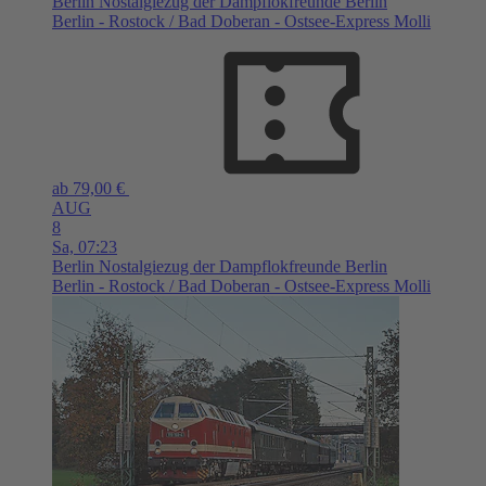
Berlin
Nostalgiezug der Dampflokfreunde Berlin
Berlin - Rostock / Bad Doberan - Ostsee-Express Molli
ab 79,00 €
AUG
8
Sa,
07:23
Berlin
Nostalgiezug der Dampflokfreunde Berlin
Berlin - Rostock / Bad Doberan - Ostsee-Express Molli