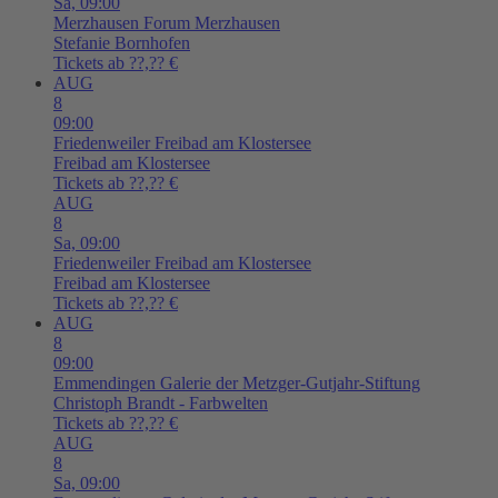
Sa,
09:00
Merzhausen
Forum Merzhausen
Stefanie Bornhofen
Tickets ab ??,?? €
AUG
8
09:00
Friedenweiler
Freibad am Klostersee
Freibad am Klostersee
Tickets ab ??,?? €
AUG
8
Sa,
09:00
Friedenweiler
Freibad am Klostersee
Freibad am Klostersee
Tickets ab ??,?? €
AUG
8
09:00
Emmendingen
Galerie der Metzger-Gutjahr-Stiftung
Christoph Brandt - Farbwelten
Tickets ab ??,?? €
AUG
8
Sa,
09:00