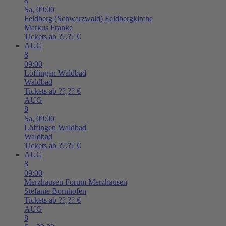
8
Sa,
09:00
Feldberg (Schwarzwald)
Feldbergkirche
Markus Franke
Tickets ab ??,?? €
AUG
8
09:00
Löffingen
Waldbad
Waldbad
Tickets ab ??,?? €
AUG
8
Sa,
09:00
Löffingen
Waldbad
Waldbad
Tickets ab ??,?? €
AUG
8
09:00
Merzhausen
Forum Merzhausen
Stefanie Bornhofen
Tickets ab ??,?? €
AUG
8