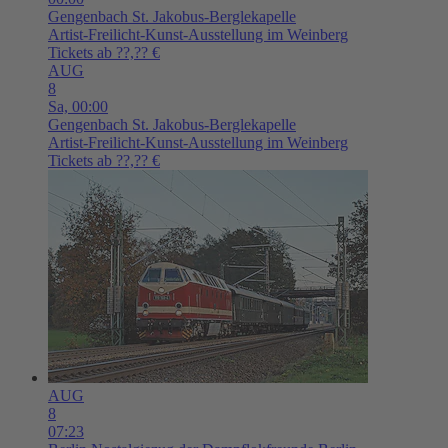
Gengenbach
St. Jakobus-Berglekapelle
Artist-Freilicht-Kunst-Ausstellung im Weinberg
Tickets ab ??,?? €
AUG
8
Sa,
00:00
Gengenbach
St. Jakobus-Berglekapelle
Artist-Freilicht-Kunst-Ausstellung im Weinberg
Tickets ab ??,?? €
AUG
8
07:23