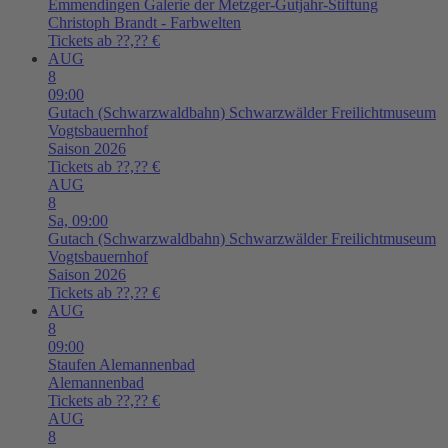
Emmendingen
Galerie der Metzger-Gutjahr-Stiftung
Christoph Brandt - Farbwelten
Tickets ab ??,?? €
AUG
8
09:00
Gutach (Schwarzwaldbahn)
Schwarzwälder Freilichtmuseum
Vogtsbauernhof
Saison 2026
Tickets ab ??,?? €
AUG
8
Sa,
09:00
Gutach (Schwarzwaldbahn)
Schwarzwälder Freilichtmuseum
Vogtsbauernhof
Saison 2026
Tickets ab ??,?? €
AUG
8
09:00
Staufen
Alemannenbad
Alemannenbad
Tickets ab ??,?? €
AUG
8