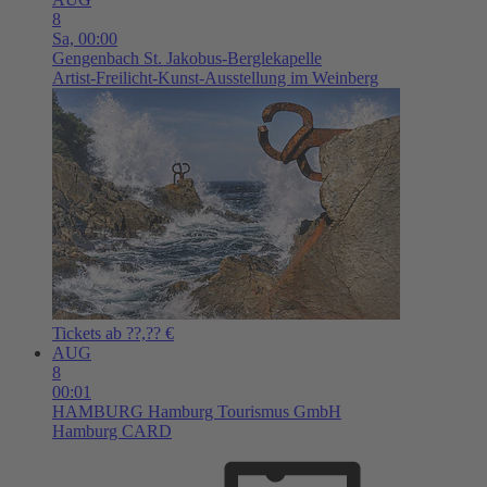
8
Sa,
00:00
Gengenbach
St. Jakobus-Berglekapelle
Artist-Freilicht-Kunst-Ausstellung im Weinberg
Tickets ab ??,?? €
AUG
8
00:01
HAMBURG
Hamburg Tourismus GmbH
Hamburg CARD