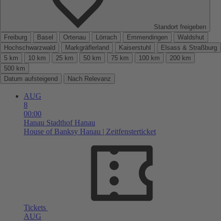
Standort freigeben
Freiburg
Basel
Ortenau
Lörrach
Emmendingen
Waldshut
Hochschwarzwald
Markgräflerland
Kaiserstuhl
Elsass & Straßburg
5 km
10 km
25 km
50 km
75 km
100 km
200 km
500 km
Datum aufsteigend
Nach Relevanz
AUG
8
00:00
Hanau
Stadthof Hanau
House of Banksy Hanau | Zeitfensterticket
Tickets
AUG