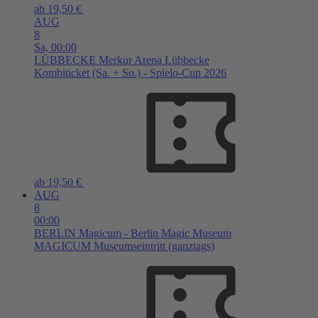
ab 19,50 €
AUG
8
Sa,
00:00
LÜBBECKE
Merkur Arena Lübbecke
Kombiticket (Sa. + So.) - Spielo-Cup 2026
ab 19,50 €
AUG
8
00:00
BERLIN
Magicum - Berlin Magic Museum
MAGICUM Museumseintritt (ganztags)