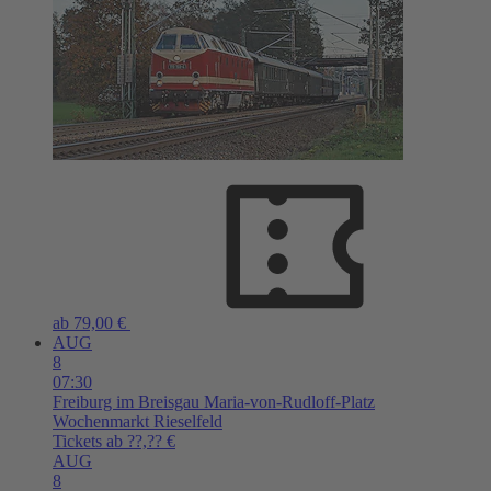
ab 79,00 €
AUG
8
07:30
Freiburg im Breisgau
Maria-von-Rudloff-Platz
Wochenmarkt Rieselfeld
Tickets ab ??,?? €
AUG
8