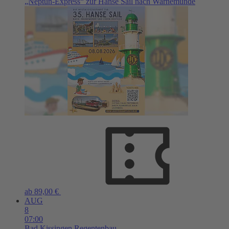
„Neptun-Express“ zur Hanse Sail nach Warnemünde
ab 89,00 €
AUG
8
07:00
Bad Kissingen
Regentenbau