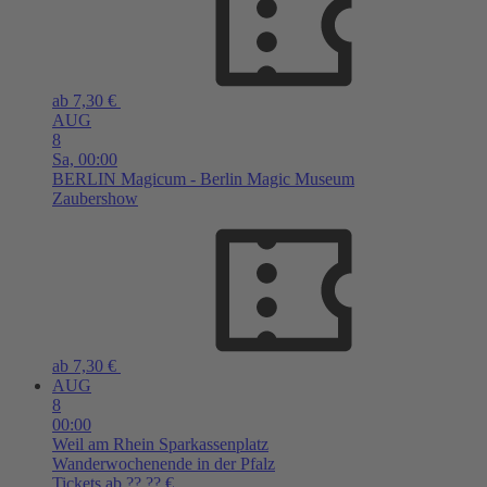
ab 7,30 €
AUG
8
Sa,
00:00
BERLIN
Magicum - Berlin Magic Museum
Zaubershow
ab 7,30 €
AUG
8
00:00
Weil am Rhein
Sparkassenplatz
Wanderwochenende in der Pfalz
Tickets ab ??,?? €