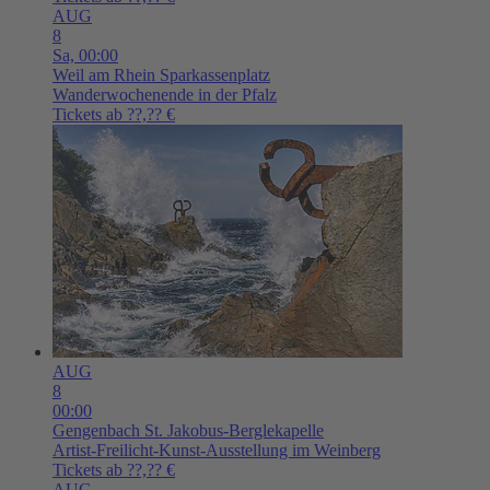
AUG
8
Sa,
00:00
Weil am Rhein
Sparkassenplatz
Wanderwochenende in der Pfalz
Tickets ab ??,?? €
AUG
8
00:00
Gengenbach
St. Jakobus-Berglekapelle
Artist-Freilicht-Kunst-Ausstellung im Weinberg
Tickets ab ??,?? €
AUG