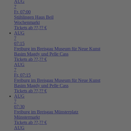
AUG
7
Fr,
07:00
Stühlingen
Haus Beil
Wochenmarkt
Tickets ab ??,?? €
AUG
7
07:15
Freiburg im Breisgau
Museum für Neue Kunst
Basim Magdy und Pelle Cass
Tickets ab ??,?? €
AUG
7
Fr,
07:15
Freiburg im Breisgau
Museum für Neue Kunst
Basim Magdy und Pelle Cass
Tickets ab ??,?? €
AUG
7
07:30
Freiburg im Breisgau
Münsterplatz
Münstermarkt
Tickets ab ??,?? €
AUG