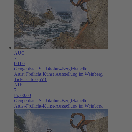
AUG
7
00:00
Gengenbach
St. Jakobus-Berglekapelle
Artist-Freilicht-Kunst-Ausstellung im Weinberg
Tickets ab ??,?? €
AUG
7
Fr,
00:00
Gengenbach
St. Jakobus-Berglekapelle
Artist-Freilicht-Kunst-Ausstellung im Weinberg