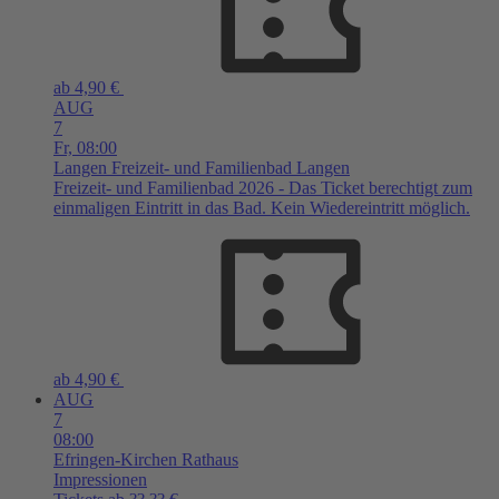
ab 4,90 €
AUG
7
Fr,
08:00
Langen
Freizeit- und Familienbad Langen
Freizeit- und Familienbad 2026 - Das Ticket berechtigt zum
einmaligen Eintritt in das Bad. Kein Wiedereintritt möglich.
ab 4,90 €
AUG
7
08:00
Efringen-Kirchen
Rathaus
Impressionen