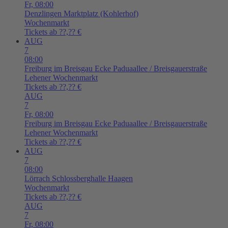
Fr,
08:00
Denzlingen
Marktplatz (Kohlerhof)
Wochenmarkt
Tickets ab ??,?? €
AUG
7
08:00
Freiburg im Breisgau
Ecke Paduaallee / Breisgauerstraße
Lehener Wochenmarkt
Tickets ab ??,?? €
AUG
7
Fr,
08:00
Freiburg im Breisgau
Ecke Paduaallee / Breisgauerstraße
Lehener Wochenmarkt
Tickets ab ??,?? €
AUG
7
08:00
Lörrach
Schlossberghalle Haagen
Wochenmarkt
Tickets ab ??,?? €
AUG
7
Fr,
08:00