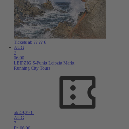
Tickets ab ??,?? €
AUG
7
06:00
LEIPZIG
S-Punkt Leipzig Markt
Running City Tours
ab 49,39 €
AUG
7
Fr,
06:00