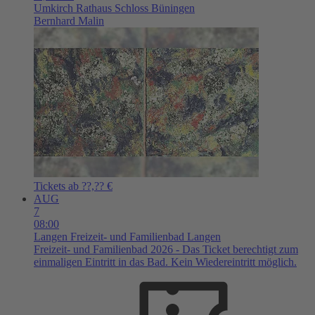
Umkirch
Rathaus Schloss Büningen
Bernhard Malin
Tickets ab ??,?? €
AUG
7
08:00
Langen
Freizeit- und Familienbad Langen
Freizeit- und Familienbad 2026 - Das Ticket berechtigt zum
einmaligen Eintritt in das Bad. Kein Wiedereintritt möglich.