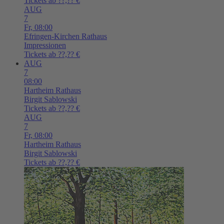
Tickets ab ??,?? €
AUG
7
Fr,
08:00
Efringen-Kirchen
Rathaus
Impressionen
Tickets ab ??,?? €
AUG
7
08:00
Hartheim
Rathaus
Birgit Sablowski
Tickets ab ??,?? €
AUG
7
Fr,
08:00
Hartheim
Rathaus
Birgit Sablowski
Tickets ab ??,?? €