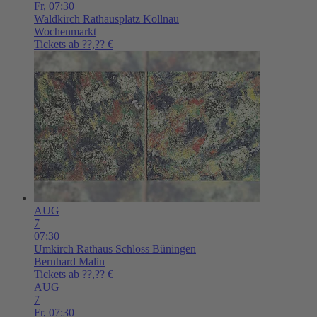
Fr,
07:30
Waldkirch
Rathausplatz Kollnau
Wochenmarkt
Tickets ab ??,?? €
AUG
7
07:30
Umkirch
Rathaus Schloss Büningen
Bernhard Malin
Tickets ab ??,?? €
AUG
7
Fr,
07:30