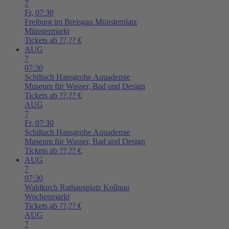
7
Fr,
07:30
Freiburg im Breisgau
Münsterplatz
Münstermarkt
Tickets ab ??,?? €
AUG
7
07:30
Schiltach
Hansgrohe Aquademie
Museum für Wasser, Bad und Design
Tickets ab ??,?? €
AUG
7
Fr,
07:30
Schiltach
Hansgrohe Aquademie
Museum für Wasser, Bad und Design
Tickets ab ??,?? €
AUG
7
07:30
Waldkirch
Rathausplatz Kollnau
Wochenmarkt
Tickets ab ??,?? €
AUG
7