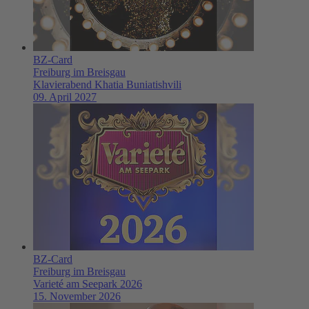
BZ-Card
Freiburg im Breisgau
Klavierabend Khatia Buniatishvili
09. April 2027
BZ-Card
Freiburg im Breisgau
Varieté am Seepark 2026
15. November 2026