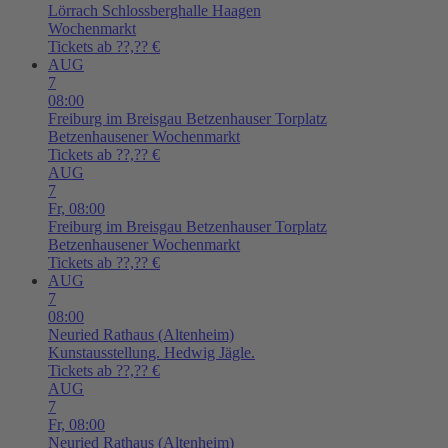
Lörrach
Schlossberghalle Haagen
Wochenmarkt
Tickets ab ??,?? €
AUG
7
08:00
Freiburg im Breisgau
Betzenhauser Torplatz
Betzenhausener Wochenmarkt
Tickets ab ??,?? €
AUG
7
Fr,
08:00
Freiburg im Breisgau
Betzenhauser Torplatz
Betzenhausener Wochenmarkt
Tickets ab ??,?? €
AUG
7
08:00
Neuried
Rathaus (Altenheim)
Kunstausstellung. Hedwig Jägle.
Tickets ab ??,?? €
AUG
7
Fr,
08:00
Neuried
Rathaus (Altenheim)