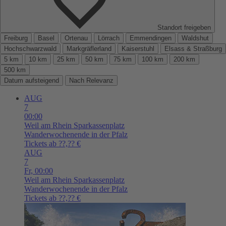
Standort freigeben
Freiburg
Basel
Ortenau
Lörrach
Emmendingen
Waldshut
Hochschwarzwald
Markgräflerland
Kaiserstuhl
Elsass & Straßburg
5 km
10 km
25 km
50 km
75 km
100 km
200 km
500 km
Datum aufsteigend
Nach Relevanz
AUG
7
00:00
Weil am Rhein
Sparkassenplatz
Wanderwochenende in der Pfalz
Tickets ab ??,?? €
AUG
7
Fr,
00:00
Weil am Rhein
Sparkassenplatz
Wanderwochenende in der Pfalz
Tickets ab ??,?? €