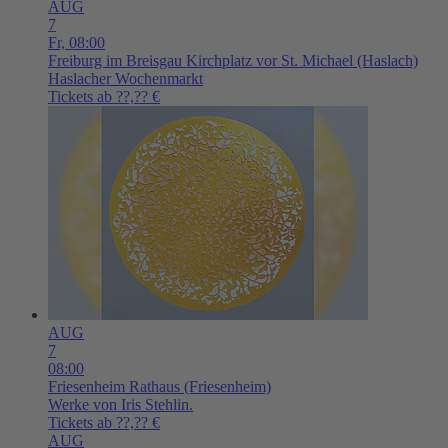
AUG
7
Fr,
08:00
Freiburg im Breisgau
Kirchplatz vor St. Michael (Haslach)
Haslacher Wochenmarkt
Tickets ab ??,?? €
AUG
7
08:00
Friesenheim
Rathaus (Friesenheim)
Werke von Iris Stehlin.
Tickets ab ??,?? €
AUG