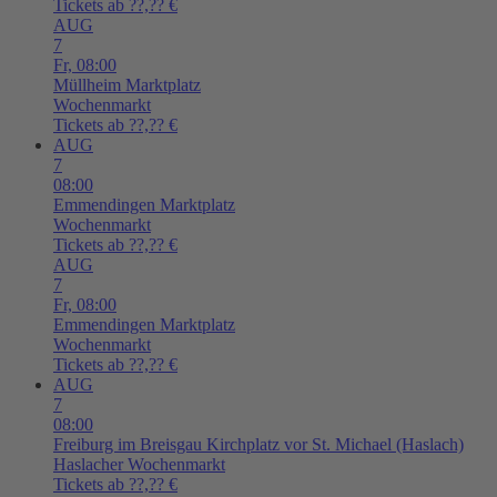
Tickets ab ??,?? €
AUG
7
Fr,
08:00
Müllheim
Marktplatz
Wochenmarkt
Tickets ab ??,?? €
AUG
7
08:00
Emmendingen
Marktplatz
Wochenmarkt
Tickets ab ??,?? €
AUG
7
Fr,
08:00
Emmendingen
Marktplatz
Wochenmarkt
Tickets ab ??,?? €
AUG
7
08:00
Freiburg im Breisgau
Kirchplatz vor St. Michael (Haslach)
Haslacher Wochenmarkt
Tickets ab ??,?? €