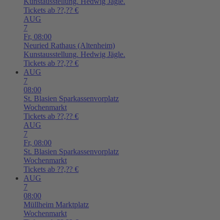
Kunstausstellung. Hedwig Jägle.
Tickets ab ??,?? €
AUG
7
Fr,
08:00
Neuried
Rathaus (Altenheim)
Kunstausstellung. Hedwig Jägle.
Tickets ab ??,?? €
AUG
7
08:00
St. Blasien
Sparkassenvorplatz
Wochenmarkt
Tickets ab ??,?? €
AUG
7
Fr,
08:00
St. Blasien
Sparkassenvorplatz
Wochenmarkt
Tickets ab ??,?? €
AUG
7
08:00
Müllheim
Marktplatz
Wochenmarkt