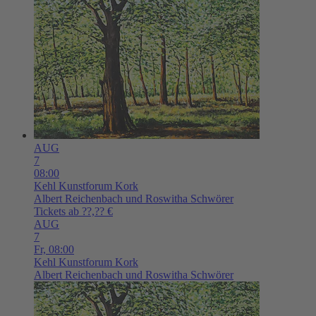
AUG
7
08:00
Kehl
Kunstforum Kork
Albert Reichenbach und Roswitha Schwörer
Tickets ab ??,?? €
AUG
7
Fr,
08:00
Kehl
Kunstforum Kork
Albert Reichenbach und Roswitha Schwörer