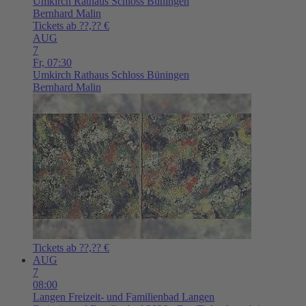
Umkirch
Rathaus Schloss Büningen
Bernhard Malin
Tickets ab ??,?? €
AUG
7
Fr,
07:30
Umkirch
Rathaus Schloss Büningen
Bernhard Malin
Tickets ab ??,?? €
AUG
7
08:00
Langen
Freizeit- und Familienbad Langen