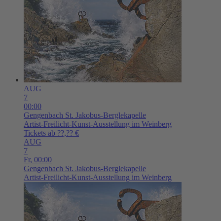
AUG
7
00:00
Gengenbach
St. Jakobus-Berglekapelle
Artist-Freilicht-Kunst-Ausstellung im Weinberg
Tickets ab ??,?? €
AUG
7
Fr,
00:00
Gengenbach
St. Jakobus-Berglekapelle
Artist-Freilicht-Kunst-Ausstellung im Weinberg