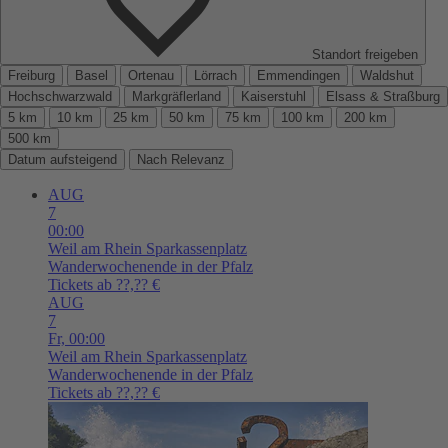
Standort freigeben
Freiburg
Basel
Ortenau
Lörrach
Emmendingen
Waldshut
Hochschwarzwald
Markgräflerland
Kaiserstuhl
Elsass & Straßburg
5 km
10 km
25 km
50 km
75 km
100 km
200 km
500 km
Datum aufsteigend
Nach Relevanz
AUG
7
00:00
Weil am Rhein
Sparkassenplatz
Wanderwochenende in der Pfalz
Tickets ab ??,?? €
AUG
7
Fr,
00:00
Weil am Rhein
Sparkassenplatz
Wanderwochenende in der Pfalz
Tickets ab ??,?? €