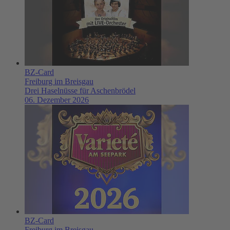
BZ-Card
Freiburg im Breisgau
Drei Haselnüsse für Aschenbrödel
06. Dezember 2026
BZ-Card
Freiburg im Breisgau