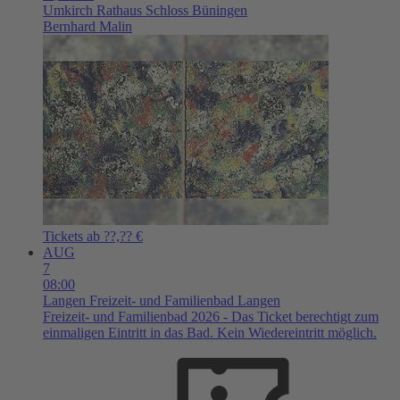
Umkirch
Rathaus Schloss Büningen
Bernhard Malin
Tickets ab ??,?? €
AUG
7
08:00
Langen
Freizeit- und Familienbad Langen
Freizeit- und Familienbad 2026 - Das Ticket berechtigt zum
einmaligen Eintritt in das Bad. Kein Wiedereintritt möglich.