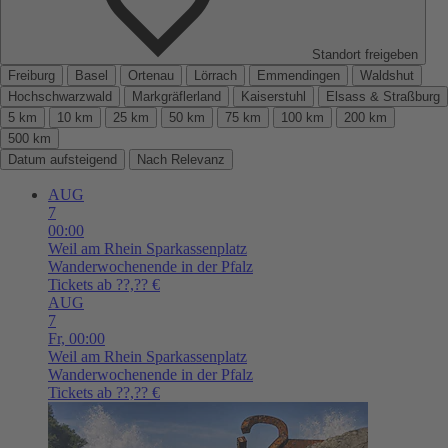
Standort freigeben
Freiburg
Basel
Ortenau
Lörrach
Emmendingen
Waldshut
Hochschwarzwald
Markgräflerland
Kaiserstuhl
Elsass & Straßburg
5 km
10 km
25 km
50 km
75 km
100 km
200 km
500 km
Datum aufsteigend
Nach Relevanz
AUG
7
00:00
Weil am Rhein
Sparkassenplatz
Wanderwochenende in der Pfalz
Tickets ab ??,?? €
AUG
7
Fr,
00:00
Weil am Rhein
Sparkassenplatz
Wanderwochenende in der Pfalz
Tickets ab ??,?? €