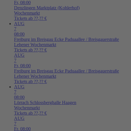
Fr,
08:00
Denzlingen
Marktplatz (Kohlerhof)
Wochenmarkt
Tickets ab ??,?? €
AUG
7
08:00
Freiburg im Breisgau
Ecke Paduaallee / Breisgauerstraße
Lehener Wochenmarkt
Tickets ab ??,?? €
AUG
7
Fr,
08:00
Freiburg im Breisgau
Ecke Paduaallee / Breisgauerstraße
Lehener Wochenmarkt
Tickets ab ??,?? €
AUG
7
08:00
Lörrach
Schlossberghalle Haagen
Wochenmarkt
Tickets ab ??,?? €
AUG
7
Fr,
08:00