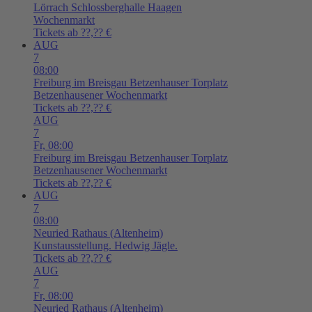
Lörrach
Schlossberghalle Haagen
Wochenmarkt
Tickets ab ??,?? €
AUG
7
08:00
Freiburg im Breisgau
Betzenhauser Torplatz
Betzenhausener Wochenmarkt
Tickets ab ??,?? €
AUG
7
Fr,
08:00
Freiburg im Breisgau
Betzenhauser Torplatz
Betzenhausener Wochenmarkt
Tickets ab ??,?? €
AUG
7
08:00
Neuried
Rathaus (Altenheim)
Kunstausstellung. Hedwig Jägle.
Tickets ab ??,?? €
AUG
7
Fr,
08:00
Neuried
Rathaus (Altenheim)