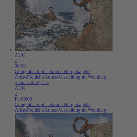
AUG
7
00:00
Gengenbach
St. Jakobus-Berglekapelle
Artist-Freilicht-Kunst-Ausstellung im Weinberg
Tickets ab ??,?? €
AUG
7
Fr,
00:00
Gengenbach
St. Jakobus-Berglekapelle
Artist-Freilicht-Kunst-Ausstellung im Weinberg