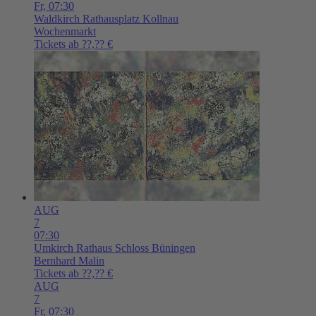
Fr,
07:30
Waldkirch
Rathausplatz Kollnau
Wochenmarkt
Tickets ab ??,?? €
AUG
7
07:30
Umkirch
Rathaus Schloss Büningen
Bernhard Malin
Tickets ab ??,?? €
AUG
7
Fr,
07:30