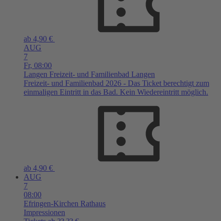
ab 4,90 €
AUG
7
Fr,
08:00
Langen
Freizeit- und Familienbad Langen
Freizeit- und Familienbad 2026 - Das Ticket berechtigt zum
einmaligen Eintritt in das Bad. Kein Wiedereintritt möglich.
ab 4,90 €
AUG
7
08:00
Efringen-Kirchen
Rathaus
Impressionen