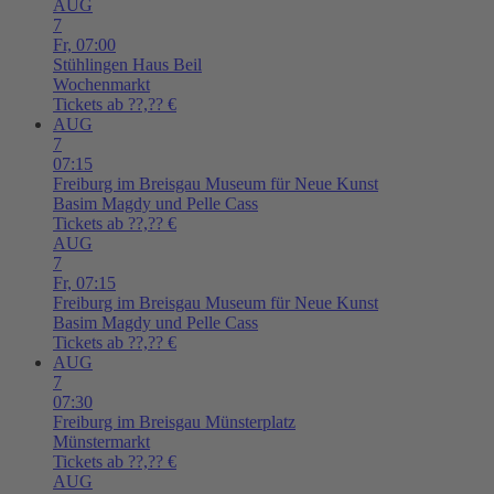
AUG
7
Fr,
07:00
Stühlingen
Haus Beil
Wochenmarkt
Tickets ab ??,?? €
AUG
7
07:15
Freiburg im Breisgau
Museum für Neue Kunst
Basim Magdy und Pelle Cass
Tickets ab ??,?? €
AUG
7
Fr,
07:15
Freiburg im Breisgau
Museum für Neue Kunst
Basim Magdy und Pelle Cass
Tickets ab ??,?? €
AUG
7
07:30
Freiburg im Breisgau
Münsterplatz
Münstermarkt
Tickets ab ??,?? €
AUG