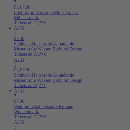
7
Fr,
07:30
Freiburg im Breisgau
Münsterplatz
Münstermarkt
Tickets ab ??,?? €
AUG
7
07:30
Schiltach
Hansgrohe Aquademie
Museum für Wasser, Bad und Design
Tickets ab ??,?? €
AUG
7
Fr,
07:30
Schiltach
Hansgrohe Aquademie
Museum für Wasser, Bad und Design
Tickets ab ??,?? €
AUG
7
07:30
Waldkirch
Rathausplatz Kollnau
Wochenmarkt
Tickets ab ??,?? €
AUG
7