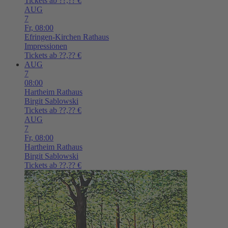
Tickets ab ??,?? €
AUG
7
Fr,
08:00
Efringen-Kirchen
Rathaus
Impressionen
Tickets ab ??,?? €
AUG
7
08:00
Hartheim
Rathaus
Birgit Sablowski
Tickets ab ??,?? €
AUG
7
Fr,
08:00
Hartheim
Rathaus
Birgit Sablowski
Tickets ab ??,?? €