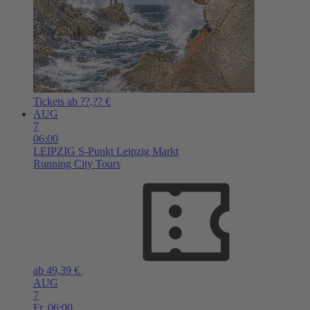
Tickets ab ??,?? €
AUG
7
06:00
LEIPZIG
S-Punkt Leipzig Markt
Running City Tours
ab 49,39 €
AUG
7
Fr,
06:00