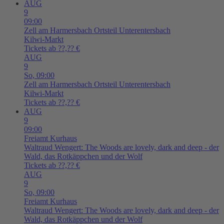
AUG
9
09:00
Zell am Harmersbach
Ortsteil Unterentersbach
Kilwi-Markt
Tickets ab ??,?? €
AUG
9
So,
09:00
Zell am Harmersbach
Ortsteil Unterentersbach
Kilwi-Markt
Tickets ab ??,?? €
AUG
9
09:00
Freiamt
Kurhaus
Waltraud Wengert: The Woods are lovely, dark and deep - der
Wald, das Rotkäppchen und der Wolf
Tickets ab ??,?? €
AUG
9
So,
09:00
Freiamt
Kurhaus
Waltraud Wengert: The Woods are lovely, dark and deep - der
Wald, das Rotkäppchen und der Wolf