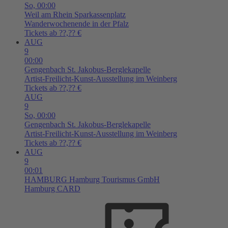
So,
00:00
Weil am Rhein
Sparkassenplatz
Wanderwochenende in der Pfalz
Tickets ab ??,?? €
AUG
9
00:00
Gengenbach
St. Jakobus-Berglekapelle
Artist-Freilicht-Kunst-Ausstellung im Weinberg
Tickets ab ??,?? €
AUG
9
So,
00:00
Gengenbach
St. Jakobus-Berglekapelle
Artist-Freilicht-Kunst-Ausstellung im Weinberg
Tickets ab ??,?? €
AUG
9
00:01
HAMBURG
Hamburg Tourismus GmbH
Hamburg CARD