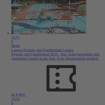
AUG
9
08:00
Langen
Freizeit- und Familienbad Langen
Freizeit- und Familienbad 2026 - Das Ticket berechtigt zum
einmaligen Eintritt in das Bad. Kein Wiedereintritt möglich.
ab 4,90 €
AUG
9