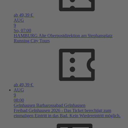
ab 49,39 €
AUG
9
So,
07:00
HAMBURG
Alte Oberpostdirektion am Stephansplatz
Running City Tours
ab 49,39 €
AUG
9
08:00
Gelnhausen
Barbarossabad Gelnhausen
Freibad Gelnhausen 2026 - Das Ticket berechtigt zum
einmaligen Eintritt in das Bad. Kein Wiedereintritt möglich.