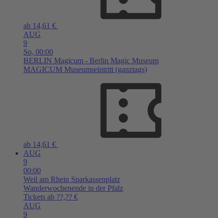
ab 14,61 €
AUG
9
So,
00:00
BERLIN
Magicum - Berlin Magic Museum
MAGICUM Museumseintritt (ganztags)
ab 14,61 €
AUG
9
00:00
Weil am Rhein
Sparkassenplatz
Wanderwochenende in der Pfalz
Tickets ab ??,?? €
AUG
9