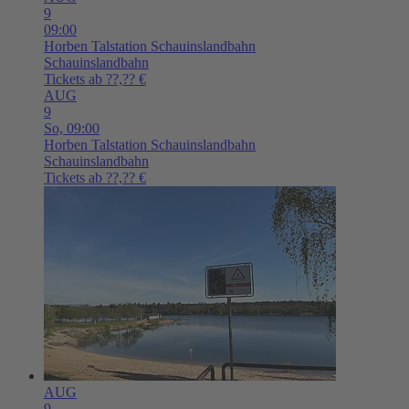
9
09:00
Horben
Talstation Schauinslandbahn
Schauinslandbahn
Tickets ab ??,?? €
AUG
9
So,
09:00
Horben
Talstation Schauinslandbahn
Schauinslandbahn
Tickets ab ??,?? €
AUG
9