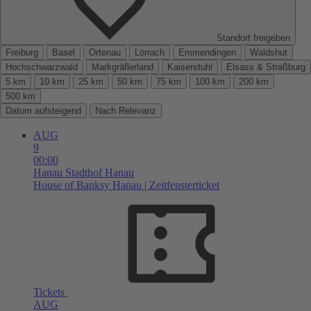
Standort freigeben
Freiburg
Basel
Ortenau
Lörrach
Emmendingen
Waldshut
Hochschwarzwald
Markgräflerland
Kaiserstuhl
Elsass & Straßburg
5 km
10 km
25 km
50 km
75 km
100 km
200 km
500 km
Datum aufsteigend
Nach Relevanz
AUG
9
00:00
Hanau
Stadthof Hanau
House of Banksy Hanau | Zeitfensterticket
Tickets
AUG