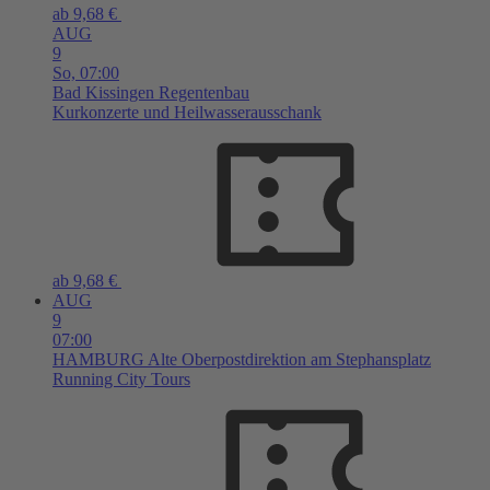
ab 9,68 €
AUG
9
So,
07:00
Bad Kissingen
Regentenbau
Kurkonzerte und Heilwasserausschank
ab 9,68 €
AUG
9
07:00
HAMBURG
Alte Oberpostdirektion am Stephansplatz
Running City Tours