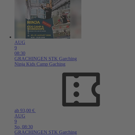
AUG
9
08:30
GRACHINGEN
STK Garching
Ninja Kids Camp Gaching
ab 93,00 €
AUG
9
So,
08:30
GRACHINGEN
STK Garching