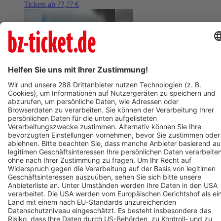
Tickets ab ??,?? €
AUG
9
09:00
BERLIN
Mauerpark Berlin
Graffitiworkshop im Mauerpark
ab 105,01 €
AUG
9