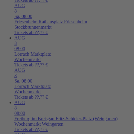
Tickets ab ??,?? €
AUG
8
Sa,
08:00
Friesenheim
Rathausplatz Friesenheim
Stockbrunnenmarkt
Tickets ab ??,?? €
AUG
8
08:00
Lörrach
Marktplatz
Wochenmarkt
Tickets ab ??,?? €
AUG
8
Sa,
08:00
Lörrach
Marktplatz
Wochenmarkt
Tickets ab ??,?? €
AUG
8
08:00
Freiburg im Breisgau
Fritz-Schieler-Platz (Weingarten)
Wochenmarkt Weingarten
Tickets ab ??,?? €