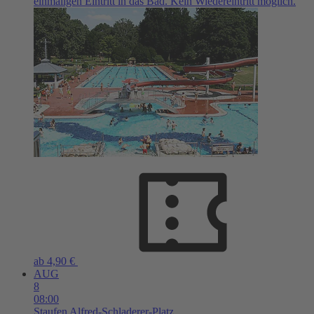
einmaligen Eintritt in das Bad. Kein Wiedereintritt möglich.
ab 4,90 €
AUG
8
08:00
Staufen
Alfred-Schladerer-Platz