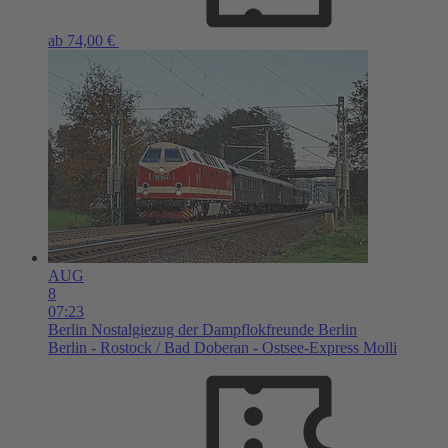
ab 74,00 €
AUG
8
07:23
Berlin
Nostalgiezug der Dampflokfreunde Berlin
Berlin - Rostock / Bad Doberan - Ostsee-Express Molli