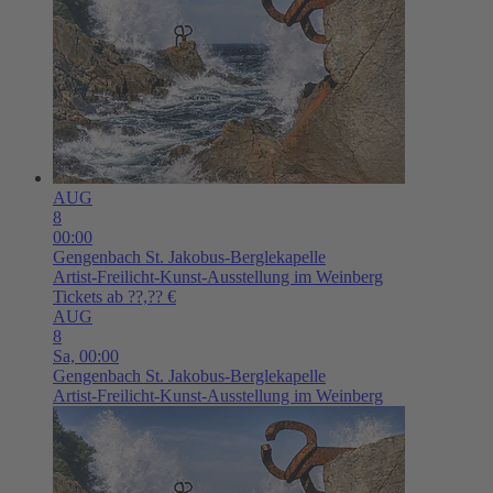
AUG
8
00:00
Gengenbach
St. Jakobus-Berglekapelle
Artist-Freilicht-Kunst-Ausstellung im Weinberg
Tickets ab ??,?? €
AUG
8
Sa,
00:00
Gengenbach
St. Jakobus-Berglekapelle
Artist-Freilicht-Kunst-Ausstellung im Weinberg