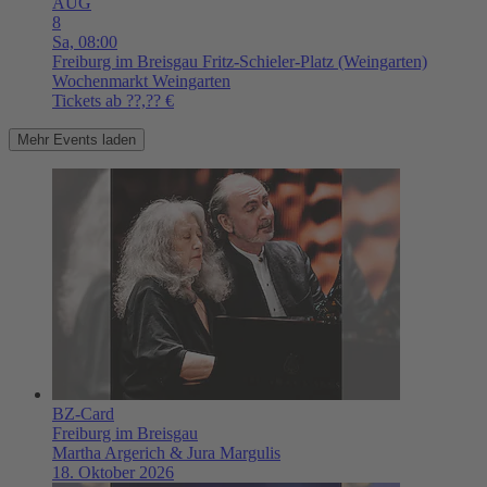
AUG
8
Sa,
08:00
Freiburg im Breisgau
Fritz-Schieler-Platz (Weingarten)
Wochenmarkt Weingarten
Tickets ab ??,?? €
Mehr Events laden
BZ-Card
Freiburg im Breisgau
Martha Argerich & Jura Margulis
18. Oktober 2026