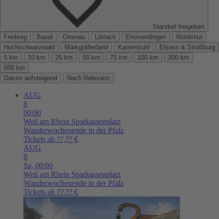
Standort freigeben
Freiburg
Basel
Ortenau
Lörrach
Emmendingen
Waldshut
Hochschwarzwald
Markgräflerland
Kaiserstuhl
Elsass & Straßburg
5 km
10 km
25 km
50 km
75 km
100 km
200 km
500 km
Datum aufsteigend
Nach Relevanz
AUG
8
00:00
Weil am Rhein
Sparkassenplatz
Wanderwochenende in der Pfalz
Tickets ab ??,?? €
AUG
8
Sa,
00:00
Weil am Rhein
Sparkassenplatz
Wanderwochenende in der Pfalz
Tickets ab ??,?? €