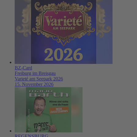
BZ-Card
Freiburg im Breisgau
Varieté am Seepark 2026
15. November 2026
REGENSBURG