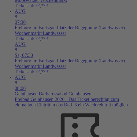
Mooswälder Wochenmarkt
Tickets ab ??,?? €
AUG
8
07:30
Freiburg im Breisgau
Platz der Begegnung (Landwasser)
Wochenmarkt Landwasser
Tickets ab ??,?? €
AUG
8
Sa,
07:30
Freiburg im Breisgau
Platz der Begegnung (Landwasser)
Wochenmarkt Landwasser
Tickets ab ??,?? €
AUG
8
08:00
Gelnhausen
Barbarossabad Gelnhausen
Freibad Gelnhausen 2026 - Das Ticket berechtigt zum
einmaligen Eintritt in das Bad. Kein Wiedereintritt möglich.