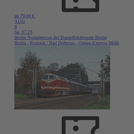
ab 79,00 €
AUG
8
Sa,
07:23
Berlin
Nostalgiezug der Dampflokfreunde Berlin
Berlin - Rostock / Bad Doberan - Ostsee-Express Molli