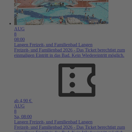
AUG
8
08:00
Langen
Freizeit- und Familienbad Langen
Freizeit- und Familienbad 2026 - Das Ticket berechtigt zum
einmaligen Eintritt in das Bad. Kein Wiedereintritt möglich.
ab 4,90 €
AUG
8
Sa,
08:00
Langen
Freizeit- und Familienbad Langen
Freizeit- und Familienbad 2026 - Das Ticket berechtigt zum