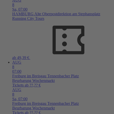
AUG
8
Sa,
07:00
HAMBURG
Alte Oberpostdirektion am Stephansplatz
Running City Tours
ab 49,39 €
AUG
8
07:00
Freiburg im Breisgau
Tennenbacher Platz
Beurbarung Wochenmarkt
Tickets ab ??,?? €
AUG
8
Sa,
07:00
Freiburg im Breisgau
Tennenbacher Platz
Beurbarung Wochenmarkt
Tickets ab ??,?? €