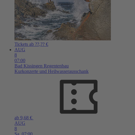
Tickets ab ??,?? €
AUG
8
07:00
Bad Kissingen
Regentenbau
Kurkonzerte und Heilwasserausschank
ab 9,68 €
AUG
8
Sa,
07:00