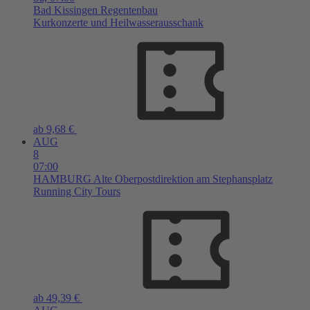
Bad Kissingen
Regentenbau
Kurkonzerte und Heilwasserausschank
ab 9,68 €
AUG
8
07:00
HAMBURG
Alte Oberpostdirektion am Stephansplatz
Running City Tours
ab 49,39 €