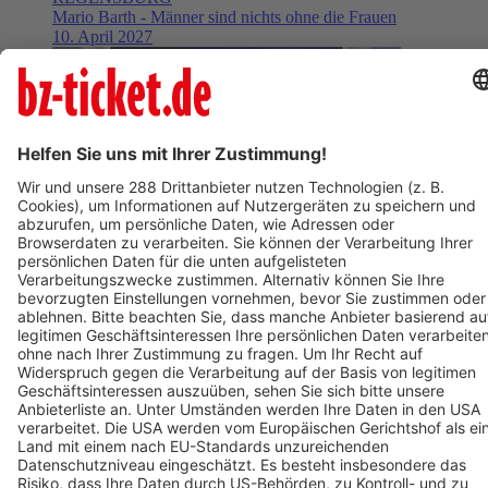
Mario Barth - Männer sind nichts ohne die Frauen
10. April 2027
BZ-Card
Freiburg im Breisgau
Varieté am Seepark 2026
08. November 2026