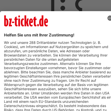
ab 18,00 €
AUG
9
So,
09:00
ST.PAUL IM LAVANTTAL
Johannesberg
St. Pauler Waldgeschichten - Vivaldi der Waldwal - Ticket
zum Mars
ab 18,00 €
AUG
9
09:00
OBERHAUSEN
OBEX | Oberhausen
POLAR EXPERIENCE - Die immersive Ausstellung