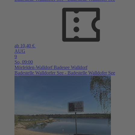
ab 10,40 €
AUG
9
So,
09:00
Mörfelden-Walldorf
Badesee Walldorf
Badestelle Walldorfer See - Badestelle Walldofer See