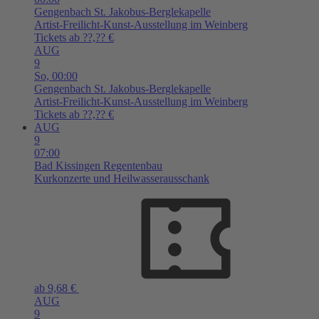
Gengenbach
St. Jakobus-Berglekapelle
Artist-Freilicht-Kunst-Ausstellung im Weinberg
Tickets ab ??,?? €
AUG
9
So,
00:00
Gengenbach
St. Jakobus-Berglekapelle
Artist-Freilicht-Kunst-Ausstellung im Weinberg
Tickets ab ??,?? €
AUG
9
07:00
Bad Kissingen
Regentenbau
Kurkonzerte und Heilwasserausschank
ab 9,68 €
AUG
9