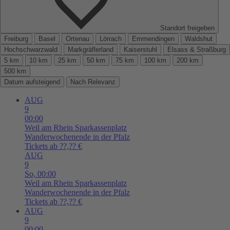
Standort freigeben
Freiburg
Basel
Ortenau
Lörrach
Emmendingen
Waldshut
Hochschwarzwald
Markgräflerland
Kaiserstuhl
Elsass & Straßburg
5 km
10 km
25 km
50 km
75 km
100 km
200 km
500 km
Datum aufsteigend
Nach Relevanz
AUG
9
00:00
Weil am Rhein
Sparkassenplatz
Wanderwochenende in der Pfalz
Tickets ab ??,?? €
AUG
9
So,
00:00
Weil am Rhein
Sparkassenplatz
Wanderwochenende in der Pfalz
Tickets ab ??,?? €
AUG
9
00:00