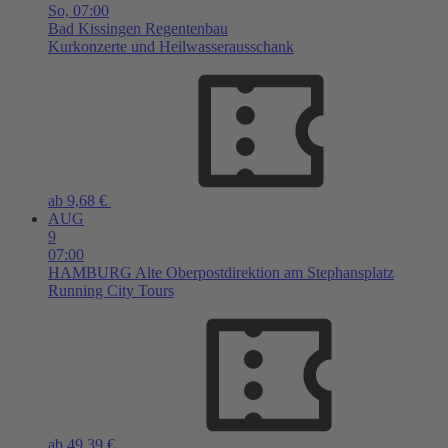
So,
07:00
Bad Kissingen
Regentenbau
Kurkonzerte und Heilwasserausschank
ab 9,68 €
AUG
9
07:00
HAMBURG
Alte Oberpostdirektion am Stephansplatz
Running City Tours
ab 49,39 €