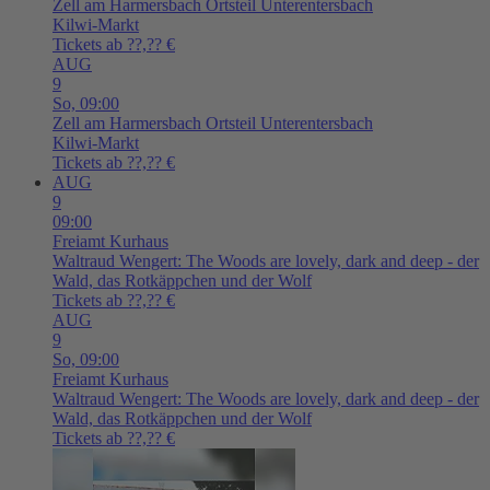
Zell am Harmersbach
Ortsteil Unterentersbach
Kilwi-Markt
Tickets ab ??,?? €
AUG
9
So,
09:00
Zell am Harmersbach
Ortsteil Unterentersbach
Kilwi-Markt
Tickets ab ??,?? €
AUG
9
09:00
Freiamt
Kurhaus
Waltraud Wengert: The Woods are lovely, dark and deep - der
Wald, das Rotkäppchen und der Wolf
Tickets ab ??,?? €
AUG
9
So,
09:00
Freiamt
Kurhaus
Waltraud Wengert: The Woods are lovely, dark and deep - der
Wald, das Rotkäppchen und der Wolf
Tickets ab ??,?? €