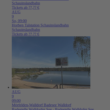
Schauinslandbahn
Tickets ab ??,?? €
AUG
9
So,
09:00
Horben
Talstation Schauinslandbahn
Schauinslandbahn
Tickets ab ??,?? €
AUG
9
09:00
Mörfelden-Walldorf
Badesee Walldorf
Badestelle Walldorfer See - Badestelle Walldofer See