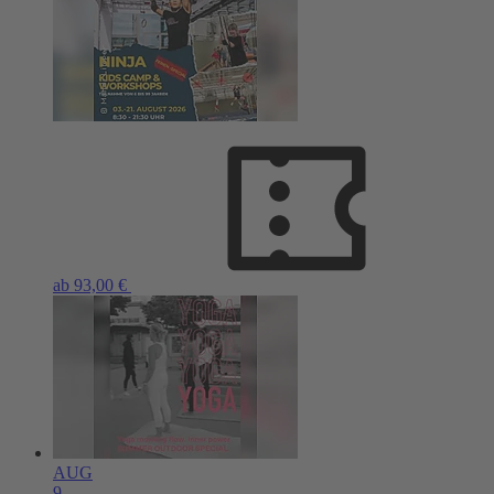
ab 93,00 €
AUG
9