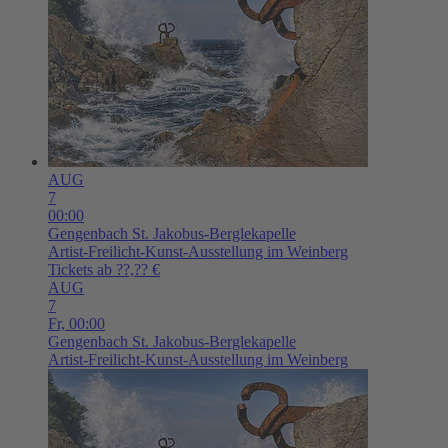
AUG
7
00:00
Gengenbach
St. Jakobus-Berglekapelle
Artist-Freilicht-Kunst-Ausstellung im Weinberg
Tickets ab ??,?? €
AUG
7
Fr,
00:00
Gengenbach
St. Jakobus-Berglekapelle
Artist-Freilicht-Kunst-Ausstellung im Weinberg