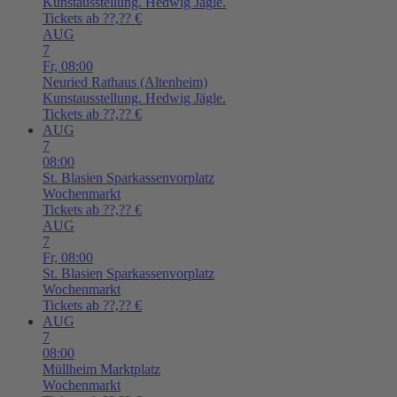
Kunstausstellung. Hedwig Jägle.
Tickets ab ??,?? €
AUG
7
Fr,
08:00
Neuried
Rathaus (Altenheim)
Kunstausstellung. Hedwig Jägle.
Tickets ab ??,?? €
AUG
7
08:00
St. Blasien
Sparkassenvorplatz
Wochenmarkt
Tickets ab ??,?? €
AUG
7
Fr,
08:00
St. Blasien
Sparkassenvorplatz
Wochenmarkt
Tickets ab ??,?? €
AUG
7
08:00
Müllheim
Marktplatz
Wochenmarkt