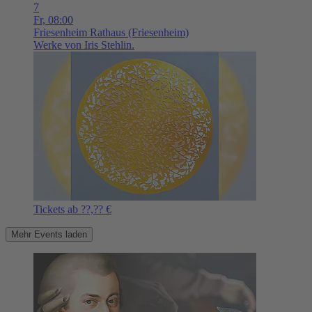
7
Fr,
08:00
Friesenheim
Rathaus (Friesenheim)
Werke von Iris Stehlin.
Tickets ab ??,?? €
Mehr Events laden