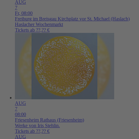
AUG
7
Fr,
08:00
Freiburg im Breisgau
Kirchplatz vor St. Michael (Haslach)
Haslacher Wochenmarkt
Tickets ab ??,?? €
AUG
7
08:00
Friesenheim
Rathaus (Friesenheim)
Werke von Iris Stehlin.
Tickets ab ??,?? €
AUG