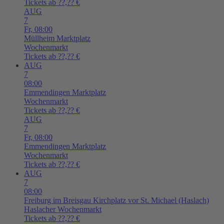
Tickets ab ??,?? €
AUG
7
Fr,
08:00
Müllheim
Marktplatz
Wochenmarkt
Tickets ab ??,?? €
AUG
7
08:00
Emmendingen
Marktplatz
Wochenmarkt
Tickets ab ??,?? €
AUG
7
Fr,
08:00
Emmendingen
Marktplatz
Wochenmarkt
Tickets ab ??,?? €
AUG
7
08:00
Freiburg im Breisgau
Kirchplatz vor St. Michael (Haslach)
Haslacher Wochenmarkt
Tickets ab ??,?? €