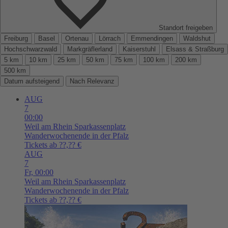
Standort freigeben
Freiburg
Basel
Ortenau
Lörrach
Emmendingen
Waldshut
Hochschwarzwald
Markgräflerland
Kaiserstuhl
Elsass & Straßburg
5 km
10 km
25 km
50 km
75 km
100 km
200 km
500 km
Datum aufsteigend
Nach Relevanz
AUG
7
00:00
Weil am Rhein
Sparkassenplatz
Wanderwochenende in der Pfalz
Tickets ab ??,?? €
AUG
7
Fr,
00:00
Weil am Rhein
Sparkassenplatz
Wanderwochenende in der Pfalz
Tickets ab ??,?? €