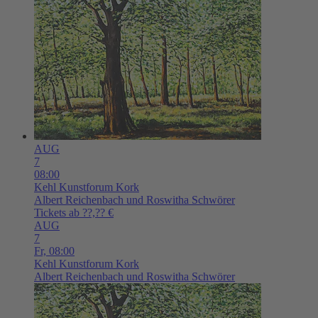
AUG
7
08:00
Kehl
Kunstforum Kork
Albert Reichenbach und Roswitha Schwörer
Tickets ab ??,?? €
AUG
7
Fr,
08:00
Kehl
Kunstforum Kork
Albert Reichenbach und Roswitha Schwörer