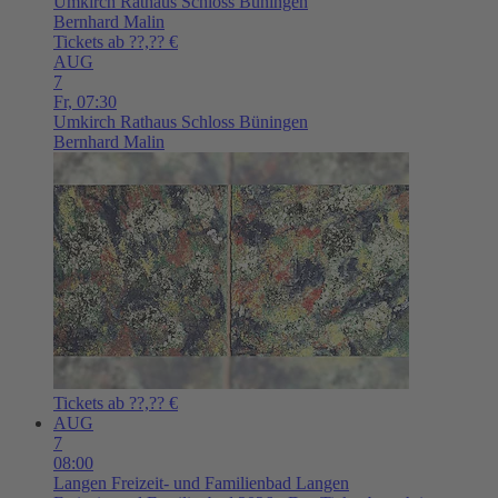
Umkirch
Rathaus Schloss Büningen
Bernhard Malin
Tickets ab ??,?? €
AUG
7
Fr,
07:30
Umkirch
Rathaus Schloss Büningen
Bernhard Malin
Tickets ab ??,?? €
AUG
7
08:00
Langen
Freizeit- und Familienbad Langen