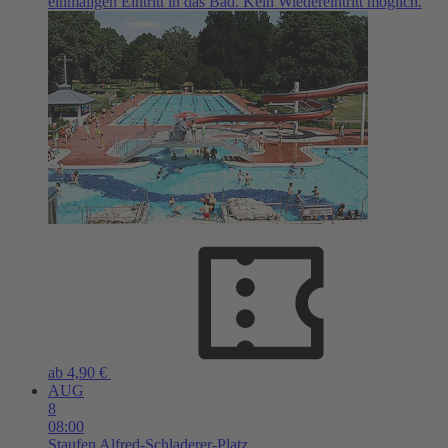
einmaligen Eintritt in das Bad. Kein Wiedereintritt möglich.
ab 4,90 €
AUG
8
08:00
Staufen
Alfred-Schladerer-Platz