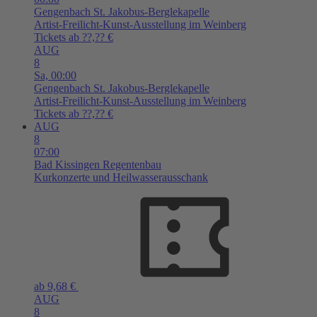
Gengenbach
St. Jakobus-Berglekapelle
Artist-Freilicht-Kunst-Ausstellung im Weinberg
Tickets ab ??,?? €
AUG
8
Sa,
00:00
Gengenbach
St. Jakobus-Berglekapelle
Artist-Freilicht-Kunst-Ausstellung im Weinberg
Tickets ab ??,?? €
AUG
8
07:00
Bad Kissingen
Regentenbau
Kurkonzerte und Heilwasserausschank
ab 9,68 €
AUG
8