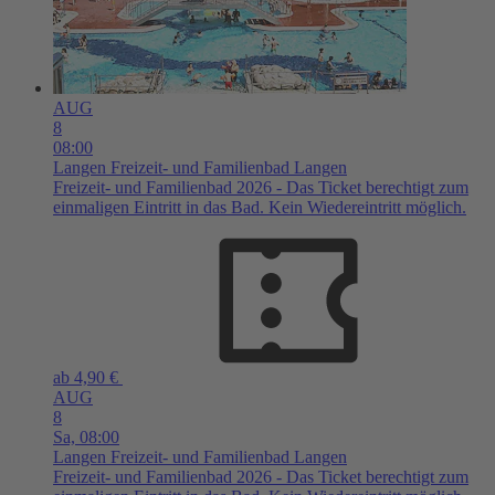
AUG
8
08:00
Langen
Freizeit- und Familienbad Langen
Freizeit- und Familienbad 2026 - Das Ticket berechtigt zum
einmaligen Eintritt in das Bad. Kein Wiedereintritt möglich.
ab 4,90 €
AUG
8
Sa,
08:00
Langen
Freizeit- und Familienbad Langen
Freizeit- und Familienbad 2026 - Das Ticket berechtigt zum