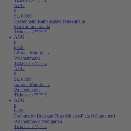
Tickets ab ??,?? €
AUG
8
Sa,
08:00
Friesenheim
Rathausplatz Friesenheim
Stockbrunnenmarkt
Tickets ab ??,?? €
AUG
8
08:00
Lörrach
Marktplatz
Wochenmarkt
Tickets ab ??,?? €
AUG
8
Sa,
08:00
Lörrach
Marktplatz
Wochenmarkt
Tickets ab ??,?? €
AUG
8
08:00
Freiburg im Breisgau
Fritz-Schieler-Platz (Weingarten)
Wochenmarkt Weingarten
Tickets ab ??,?? €