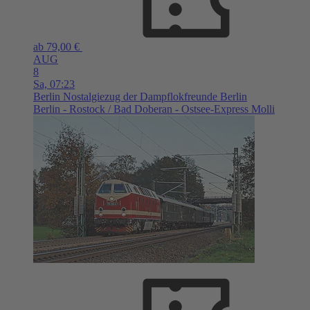
ab 79,00 €
AUG
8
Sa,
07:23
Berlin
Nostalgiezug der Dampflokfreunde Berlin
Berlin - Rostock / Bad Doberan - Ostsee-Express Molli