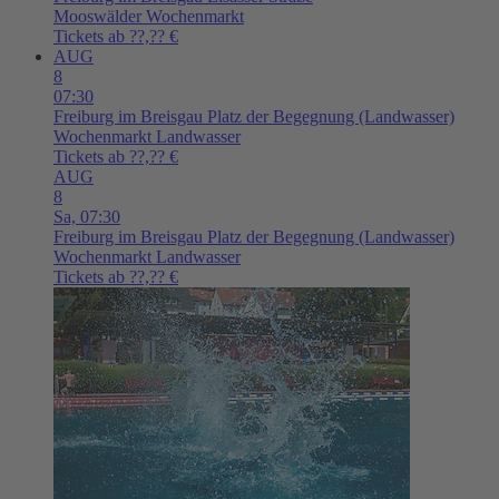
Mooswälder Wochenmarkt
Tickets ab ??,?? €
AUG
8
07:30
Freiburg im Breisgau
Platz der Begegnung (Landwasser)
Wochenmarkt Landwasser
Tickets ab ??,?? €
AUG
8
Sa,
07:30
Freiburg im Breisgau
Platz der Begegnung (Landwasser)
Wochenmarkt Landwasser
Tickets ab ??,?? €