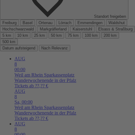
Standort freigeben
Freiburg
Basel
Ortenau
Lörrach
Emmendingen
Waldshut
Hochschwarzwald
Markgräflerland
Kaiserstuhl
Elsass & Straßburg
5 km
10 km
25 km
50 km
75 km
100 km
200 km
500 km
Datum aufsteigend
Nach Relevanz
AUG
8
00:00
Weil am Rhein
Sparkassenplatz
Wanderwochenende in der Pfalz
Tickets ab ??,?? €
AUG
8
Sa,
00:00
Weil am Rhein
Sparkassenplatz
Wanderwochenende in der Pfalz
Tickets ab ??,?? €
AUG
8
00:00