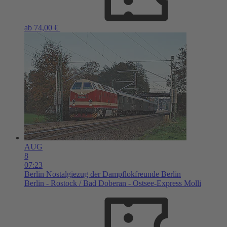
ab 74,00 €
AUG
8
07:23
Berlin
Nostalgiezug der Dampflokfreunde Berlin
Berlin - Rostock / Bad Doberan - Ostsee-Express Molli