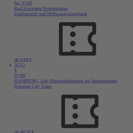
Sa,
07:00
Bad Kissingen
Regentenbau
Kurkonzerte und Heilwasserausschank
ab 9,68 €
AUG
8
07:00
HAMBURG
Alte Oberpostdirektion am Stephansplatz
Running City Tours
ab 49,39 €