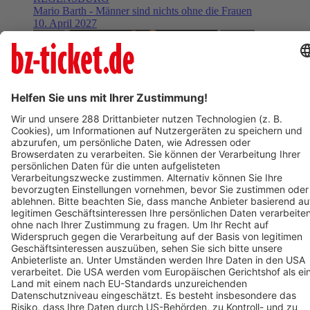
Mario Barth - Männer sind nichts ohne die Frauen
10. April 2027
BZ-Card
Freiburg im Breisgau
Klavierabend Khatia Buniatishvili
09. April 2027