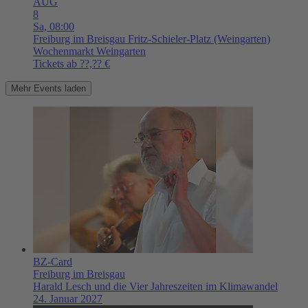
AUG
8
Sa,
08:00
Freiburg im Breisgau
Fritz-Schieler-Platz (Weingarten)
Wochenmarkt Weingarten
Tickets ab ??,?? €
Mehr Events laden
BZ-Card
Freiburg im Breisgau
Harald Lesch und die Vier Jahreszeiten im Klimawandel
24. Januar 2027