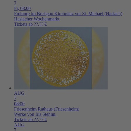
7
Fr,
08:00
Freiburg im Breisgau
Kirchplatz vor St. Michael (Haslach)
Haslacher Wochenmarkt
Tickets ab ??,?? €
AUG
7
08:00
Friesenheim
Rathaus (Friesenheim)
Werke von Iris Stehlin.
Tickets ab ??,?? €
AUG
7