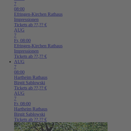
7
08:00
Efringen-Kirchen
Rathaus
Impressionen
Tickets ab ??,?? €
AUG
7
Fr,
08:00
Efringen-Kirchen
Rathaus
Impressionen
Tickets ab ??,?? €
AUG
7
08:00
Hartheim
Rathaus
Birgit Sablowski
Tickets ab ??,?? €
AUG
7
Fr,
08:00
Hartheim
Rathaus
Birgit Sablowski
Tickets ab ??,?? €