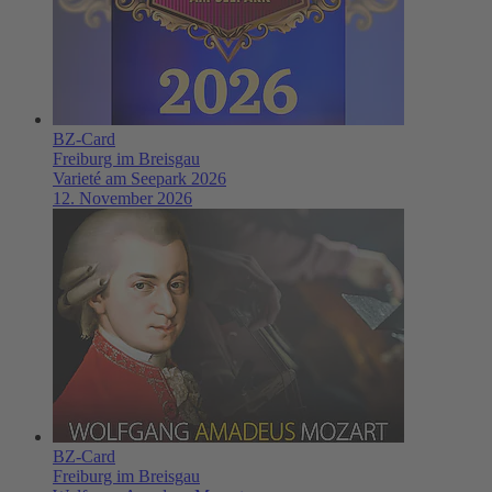
BZ-Card
Freiburg im Breisgau
Varieté am Seepark 2026
12. November 2026
BZ-Card
Freiburg im Breisgau