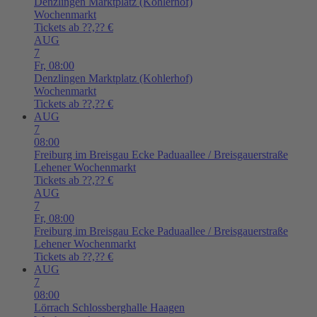
Denzlingen
Marktplatz (Kohlerhof)
Wochenmarkt
Tickets ab ??,?? €
AUG
7
Fr,
08:00
Denzlingen
Marktplatz (Kohlerhof)
Wochenmarkt
Tickets ab ??,?? €
AUG
7
08:00
Freiburg im Breisgau
Ecke Paduaallee / Breisgauerstraße
Lehener Wochenmarkt
Tickets ab ??,?? €
AUG
7
Fr,
08:00
Freiburg im Breisgau
Ecke Paduaallee / Breisgauerstraße
Lehener Wochenmarkt
Tickets ab ??,?? €
AUG
7
08:00
Lörrach
Schlossberghalle Haagen