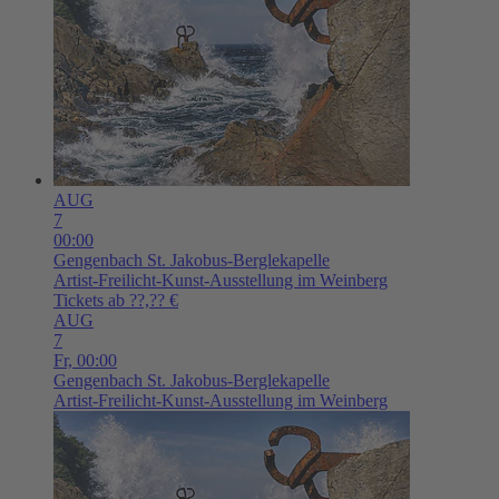
AUG
7
00:00
Gengenbach
St. Jakobus-Berglekapelle
Artist-Freilicht-Kunst-Ausstellung im Weinberg
Tickets ab ??,?? €
AUG
7
Fr,
00:00
Gengenbach
St. Jakobus-Berglekapelle
Artist-Freilicht-Kunst-Ausstellung im Weinberg