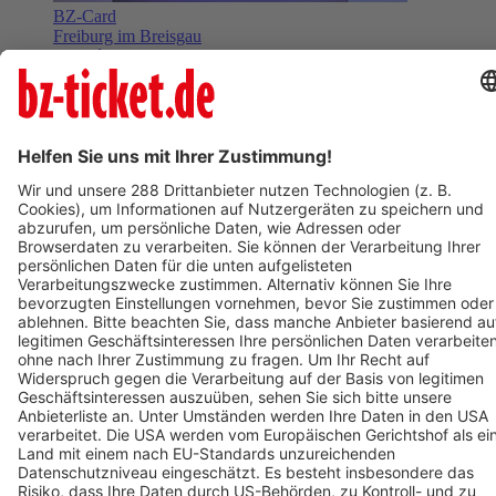
BZ-Card
Freiburg im Breisgau
Varieté am Seepark 2026
08. November 2026
Termin eintragen