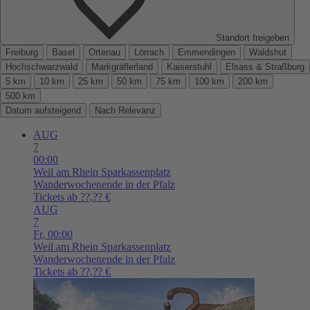
Standort freigeben
Freiburg
Basel
Ortenau
Lörrach
Emmendingen
Waldshut
Hochschwarzwald
Markgräflerland
Kaiserstuhl
Elsass & Straßburg
5 km
10 km
25 km
50 km
75 km
100 km
200 km
500 km
Datum aufsteigend
Nach Relevanz
AUG
7
00:00
Weil am Rhein
Sparkassenplatz
Wanderwochenende in der Pfalz
Tickets ab ??,?? €
AUG
7
Fr,
00:00
Weil am Rhein
Sparkassenplatz
Wanderwochenende in der Pfalz
Tickets ab ??,?? €