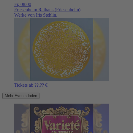
Fr,
08:00
Friesenheim
Rathaus (Friesenheim)
Werke von Iris Stehlin.
Tickets ab ??,?? €
Mehr Events laden