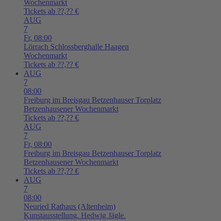
Wochenmarkt
Tickets ab ??,?? €
AUG
7
Fr,
08:00
Lörrach
Schlossberghalle Haagen
Wochenmarkt
Tickets ab ??,?? €
AUG
7
08:00
Freiburg im Breisgau
Betzenhauser Torplatz
Betzenhausener Wochenmarkt
Tickets ab ??,?? €
AUG
7
Fr,
08:00
Freiburg im Breisgau
Betzenhauser Torplatz
Betzenhausener Wochenmarkt
Tickets ab ??,?? €
AUG
7
08:00
Neuried
Rathaus (Altenheim)
Kunstausstellung. Hedwig Jägle.