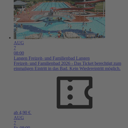
AUG
7
08:00
Langen
Freizeit- und Familienbad Langen
Freizeit- und Familienbad 2026 - Das Ticket berechtigt zum
einmaligen Eintritt in das Bad. Kein Wiedereintritt möglich.
ab 4,90 €
AUG
7
Fr,
08:00