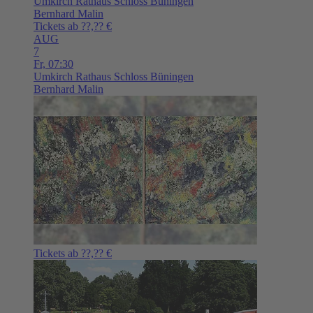
Umkirch
Rathaus Schloss Büningen
Bernhard Malin
Tickets ab ??,?? €
AUG
7
Fr,
07:30
Umkirch
Rathaus Schloss Büningen
Bernhard Malin
Tickets ab ??,?? €