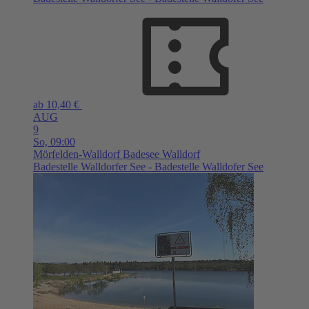
ab 10,40 €
AUG
9
So,
09:00
Mörfelden-Walldorf
Badesee Walldorf
Badestelle Walldorfer See - Badestelle Walldofer See