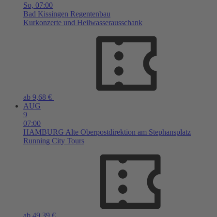
So,
07:00
Bad Kissingen
Regentenbau
Kurkonzerte und Heilwasserausschank
ab 9,68 €
AUG
9
07:00
HAMBURG
Alte Oberpostdirektion am Stephansplatz
Running City Tours
ab 49,39 €