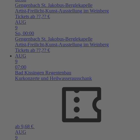
Gengenbach
St. Jakobus-Berglekapelle
Artist-Freilicht-Kunst-Ausstellung im Weinberg
Tickets ab ??,?? €
AUG
9
So,
00:00
Gengenbach
St. Jakobus-Berglekapelle
Artist-Freilicht-Kunst-Ausstellung im Weinberg
Tickets ab ??,?? €
AUG
9
07:00
Bad Kissingen
Regentenbau
Kurkonzerte und Heilwasserausschank
ab 9,68 €
AUG
9