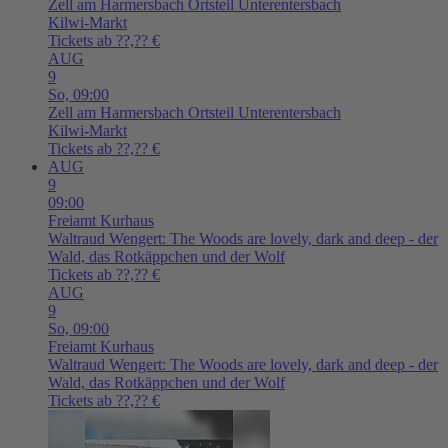
Zell am Harmersbach
Ortsteil Unterentersbach
Kilwi-Markt
Tickets ab ??,?? €
AUG
9
So,
09:00
Zell am Harmersbach
Ortsteil Unterentersbach
Kilwi-Markt
Tickets ab ??,?? €
AUG
9
09:00
Freiamt
Kurhaus
Waltraud Wengert: The Woods are lovely, dark and deep - der
Wald, das Rotkäppchen und der Wolf
Tickets ab ??,?? €
AUG
9
So,
09:00
Freiamt
Kurhaus
Waltraud Wengert: The Woods are lovely, dark and deep - der
Wald, das Rotkäppchen und der Wolf
Tickets ab ??,?? €