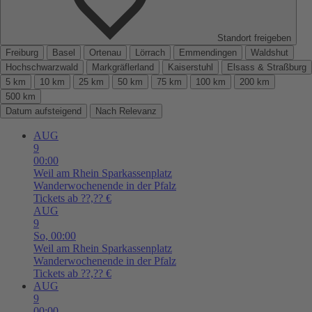
Standort freigeben
Freiburg
Basel
Ortenau
Lörrach
Emmendingen
Waldshut
Hochschwarzwald
Markgräflerland
Kaiserstuhl
Elsass & Straßburg
5 km
10 km
25 km
50 km
75 km
100 km
200 km
500 km
Datum aufsteigend
Nach Relevanz
AUG
9
00:00
Weil am Rhein
Sparkassenplatz
Wanderwochenende in der Pfalz
Tickets ab ??,?? €
AUG
9
So,
00:00
Weil am Rhein
Sparkassenplatz
Wanderwochenende in der Pfalz
Tickets ab ??,?? €
AUG
9
00:00