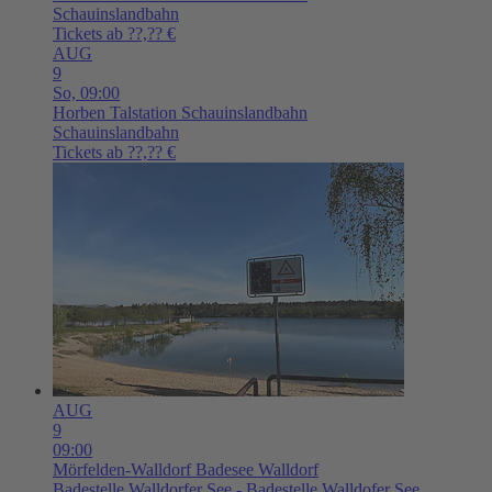
Schauinslandbahn
Tickets ab ??,?? €
AUG
9
So,
09:00
Horben
Talstation Schauinslandbahn
Schauinslandbahn
Tickets ab ??,?? €
AUG
9
09:00
Mörfelden-Walldorf
Badesee Walldorf
Badestelle Walldorfer See - Badestelle Walldofer See