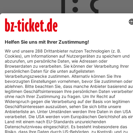
ab 18,00 €
AUG
9
So,
09:00
ST.PAUL IM LAVANTTAL
Johannesberg
St. Pauler Waldgeschichten - Vivaldi der Waldwal - Ticket
zum Mars
ab 18,00 €
AUG
9
09:00
OBERHAUSEN
OBEX | Oberhausen
POLAR EXPERIENCE - Die immersive Ausstellung