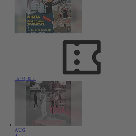
ab 93,00 €
AUG
9