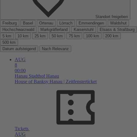
Standort freigeben
Freiburg
Basel
Ortenau
Lörrach
Emmendingen
Waldshut
Hochschwarzwald
Markgräflerland
Kaiserstuhl
Elsass & Straßburg
5 km
10 km
25 km
50 km
75 km
100 km
200 km
500 km
Datum aufsteigend
Nach Relevanz
AUG
8
00:00
Hanau
Stadthof Hanau
House of Banksy Hanau | Zeitfensterticket
Tickets
AUG