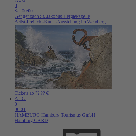
8
Sa,
00:00
Gengenbach
St. Jakobus-Berglekapelle
Artist-Freilicht-Kunst-Ausstellung im Weinberg
Tickets ab ??,?? €
AUG
8
00:01
HAMBURG
Hamburg Tourismus GmbH
Hamburg CARD