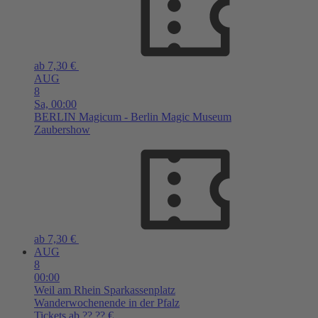
ab 7,30 €
AUG
8
Sa,
00:00
BERLIN
Magicum - Berlin Magic Museum
Zaubershow
ab 7,30 €
AUG
8
00:00
Weil am Rhein
Sparkassenplatz
Wanderwochenende in der Pfalz
Tickets ab ??,?? €