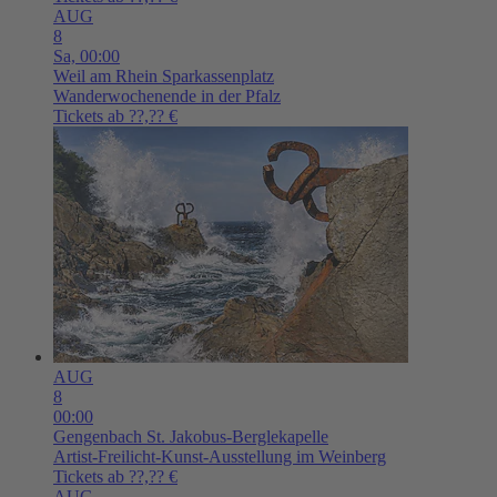
AUG
8
Sa,
00:00
Weil am Rhein
Sparkassenplatz
Wanderwochenende in der Pfalz
Tickets ab ??,?? €
AUG
8
00:00
Gengenbach
St. Jakobus-Berglekapelle
Artist-Freilicht-Kunst-Ausstellung im Weinberg
Tickets ab ??,?? €
AUG