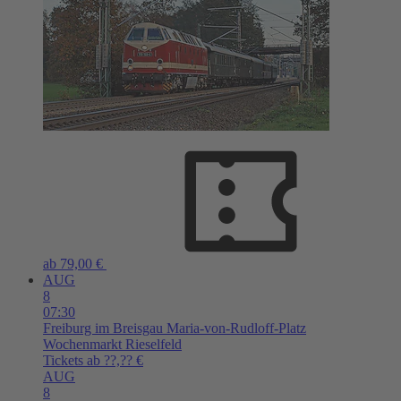
ab 79,00 €
AUG
8
07:30
Freiburg im Breisgau
Maria-von-Rudloff-Platz
Wochenmarkt Rieselfeld
Tickets ab ??,?? €
AUG
8