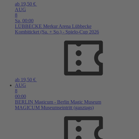
ab 19,50 €
AUG
8
Sa,
00:00
LÜBBECKE
Merkur Arena Lübbecke
Kombiticket (Sa. + So.) - Spielo-Cup 2026
ab 19,50 €
AUG
8
00:00
BERLIN
Magicum - Berlin Magic Museum
MAGICUM Museumseintritt (ganztags)