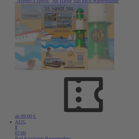
„Neptun-Express“ zur Hanse Sail nach Warnemünde
ab 89,00 €
AUG
8
07:00
Bad Kissingen
Regentenbau