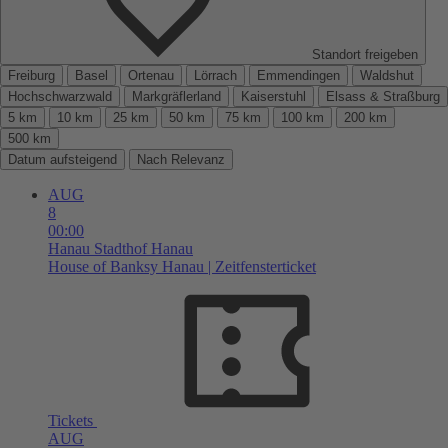
Standort freigeben
Freiburg
Basel
Ortenau
Lörrach
Emmendingen
Waldshut
Hochschwarzwald
Markgräflerland
Kaiserstuhl
Elsass & Straßburg
5 km
10 km
25 km
50 km
75 km
100 km
200 km
500 km
Datum aufsteigend
Nach Relevanz
AUG
8
00:00
Hanau
Stadthof Hanau
House of Banksy Hanau | Zeitfensterticket
Tickets
AUG