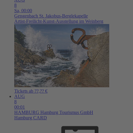
8
Sa,
00:00
Gengenbach
St. Jakobus-Berglekapelle
Artist-Freilicht-Kunst-Ausstellung im Weinberg
Tickets ab ??,?? €
AUG
8
00:01
HAMBURG
Hamburg Tourismus GmbH
Hamburg CARD