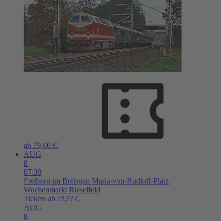
ab 79,00 €
AUG
8
07:30
Freiburg im Breisgau
Maria-von-Rudloff-Platz
Wochenmarkt Rieselfeld
Tickets ab ??,?? €
AUG
8