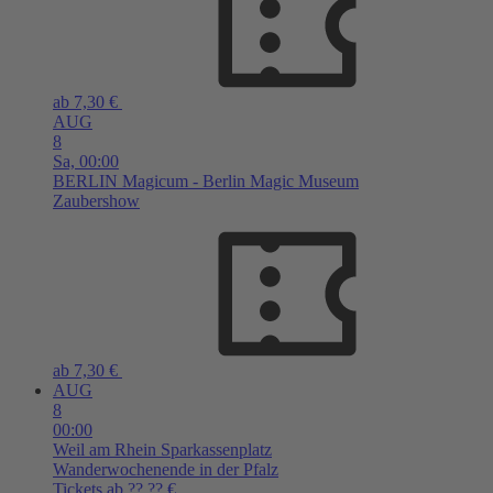
ab 7,30 €
AUG
8
Sa,
00:00
BERLIN
Magicum - Berlin Magic Museum
Zaubershow
ab 7,30 €
AUG
8
00:00
Weil am Rhein
Sparkassenplatz
Wanderwochenende in der Pfalz
Tickets ab ??,?? €