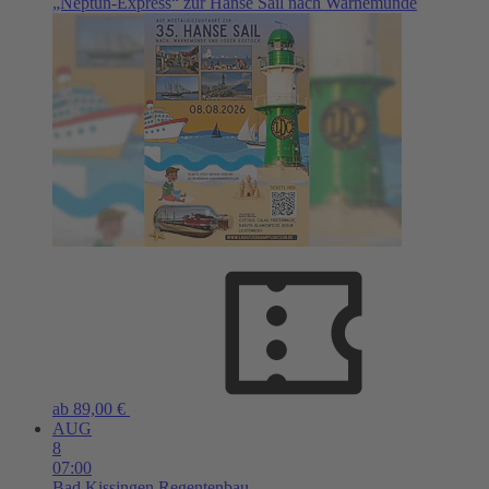
„Neptun-Express“ zur Hanse Sail nach Warnemünde
ab 89,00 €
AUG
8
07:00
Bad Kissingen
Regentenbau