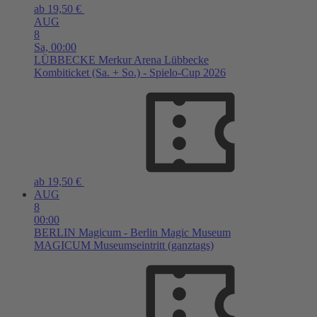
ab 19,50 €
AUG
8
Sa,
00:00
LÜBBECKE
Merkur Arena Lübbecke
Kombiticket (Sa. + So.) - Spielo-Cup 2026
ab 19,50 €
AUG
8
00:00
BERLIN
Magicum - Berlin Magic Museum
MAGICUM Museumseintritt (ganztags)