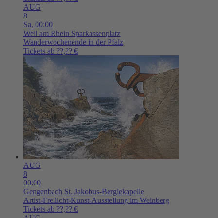
AUG
8
Sa,
00:00
Weil am Rhein
Sparkassenplatz
Wanderwochenende in der Pfalz
Tickets ab ??,?? €
AUG
8
00:00
Gengenbach
St. Jakobus-Berglekapelle
Artist-Freilicht-Kunst-Ausstellung im Weinberg
Tickets ab ??,?? €
AUG