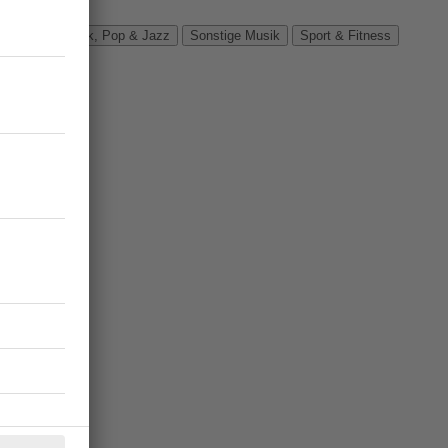
Verbände
Rock, Pop & Jazz
Sonstige Musik
Sport & Fitness