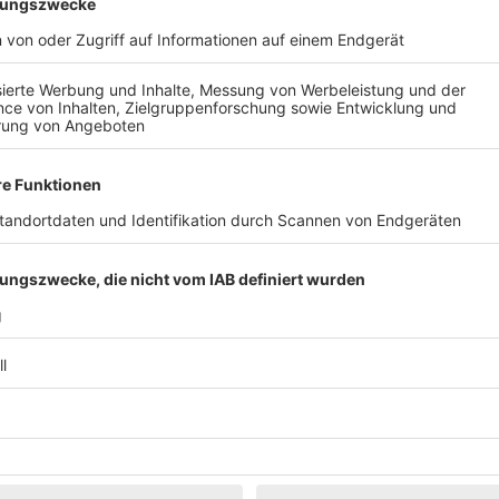
Klassik
Kunst & Museen
Märkte & Messen
Narretei
Politik & 