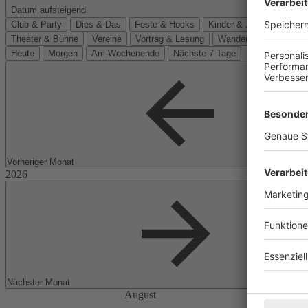
Datum aufsteigend
Club & Party
Dies & Das
Feste & Hocks
Kinder & Jugend
Kino
Theater & Bühne
Vereine
Vortrag & Lesung
Wanderungen
Heute
Morgen
Am Wochenende
Nächste 7 Tage
Vorheriger Monat
Nächster Monat