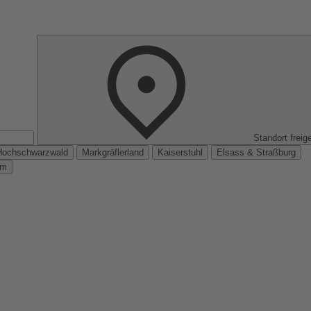
Standort freig
Hochschwarzwald
Markgräflerland
Kaiserstuhl
Elsass & Straßburg
km