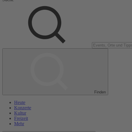
Finden
Heute
Konzerte
Kultur
Freizeit
Mehr