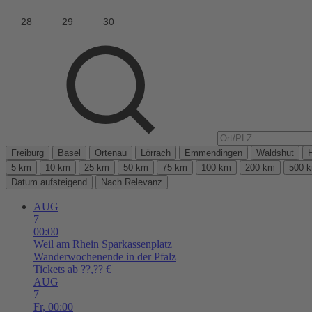
Freiburg
Basel
Ortenau
Lörrach
Emmendingen
Waldshut
5 km
10 km
25 km
50 km
75 km
100 km
200 km
500 
Datum aufsteigend
Nach Relevanz
AUG
7
00:00
Weil am Rhein
Sparkassenplatz
Wanderwochenende in der Pfalz
Tickets ab ??,?? €
AUG
7
Fr,
00:00