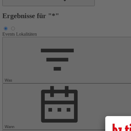
Ergebnisse für "*"
Events
Lokalitäten
Was
Wann