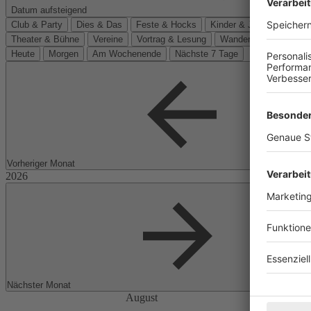
Datum aufsteigend
Club & Party
Dies & Das
Feste & Hocks
Kinder & Jugend
Kino
Theater & Bühne
Vereine
Vortrag & Lesung
Wanderungen
Heute
Morgen
Am Wochenende
Nächste 7 Tage
Vorheriger Monat
Nächster Monat