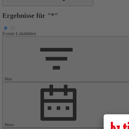
Ergebnisse für "*"
Events
Lokalitäten
Was
Wann