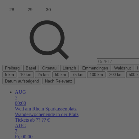
Freiburg
Basel
Ortenau
Lörrach
Emmendingen
Waldshut
5 km
10 km
25 km
50 km
75 km
100 km
200 km
500 
Datum aufsteigend
Nach Relevanz
AUG
7
00:00
Weil am Rhein
Sparkassenplatz
Wanderwochenende in der Pfalz
Tickets ab ??,?? €
AUG
7
Fr,
00:00