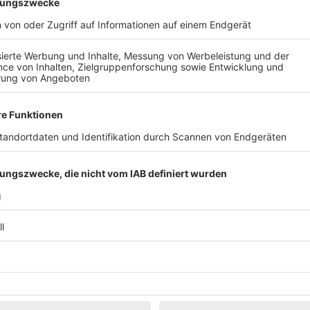
Klassik
Kunst & Museen
Märkte & Messen
Narretei
Politik & 