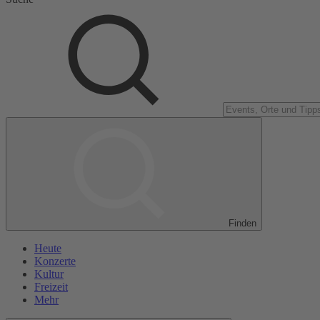
Finden
Heute
Konzerte
Kultur
Freizeit
Mehr