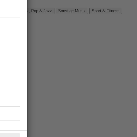
Verbände
Rock, Pop & Jazz
Sonstige Musik
Sport & Fitness