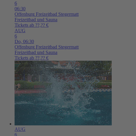
6
06:30
Offenburg
Freizeitbad Stegermatt
Freizeitbad und Sauna
Tickets ab ??,?? €
AUG
6
Do,
06:30
Offenburg
Freizeitbad Stegermatt
Freizeitbad und Sauna
Tickets ab ??,?? €
AUG
6