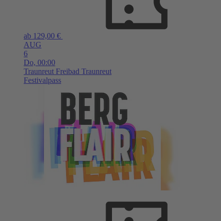
ab 129,00 €
AUG
6
Do,
00:00
Traunreut
Freibad Traunreut
Festivalpass