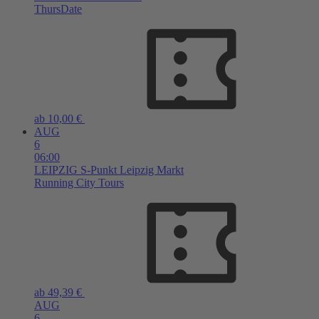
ThursDate
ab 10,00 €
AUG
6
06:00
LEIPZIG
S-Punkt Leipzig Markt
Running City Tours
ab 49,39 €
AUG
6