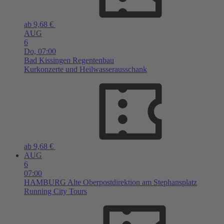
ab 9,68 €
AUG
6
Do,
07:00
Bad Kissingen
Regentenbau
Kurkonzerte und Heilwasserausschank
ab 9,68 €
AUG
6
07:00
HAMBURG
Alte Oberpostdirektion am Stephansplatz
Running City Tours