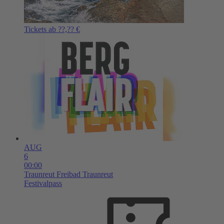
Tickets ab ??,?? €
AUG
6
00:00
Traunreut
Freibad Traunreut
Festivalpass