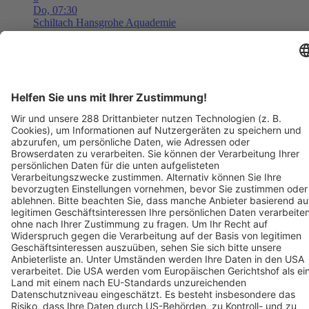
Do,
07:30
Schiltach
Hansgrohe Aquademie
Museum für Wasser, Bad und Design
Tickets ab ??,?? €
AUG
6
08:00
Langen
Freizeit- und Familienbad Langen
Freizeit- und Familienbad 2026 - Das Ticket berechtigt zum
einmaligen Eintritt in das Bad. Kein Wiedereintritt möglich.