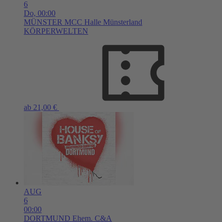
6
Do,
00:00
MÜNSTER
MCC Halle Münsterland
KÖRPERWELTEN
ab 21,00 €
AUG
6
00:00
DORTMUND
Ehem. C&A