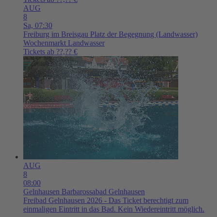
AUG
8
Sa,
07:30
Freiburg im Breisgau
Platz der Begegnung (Landwasser)
Wochenmarkt Landwasser
Tickets ab ??,?? €
AUG
8
08:00
Gelnhausen
Barbarossabad Gelnhausen
Freibad Gelnhausen 2026 - Das Ticket berechtigt zum
einmaligen Eintritt in das Bad. Kein Wiedereintritt möglich.