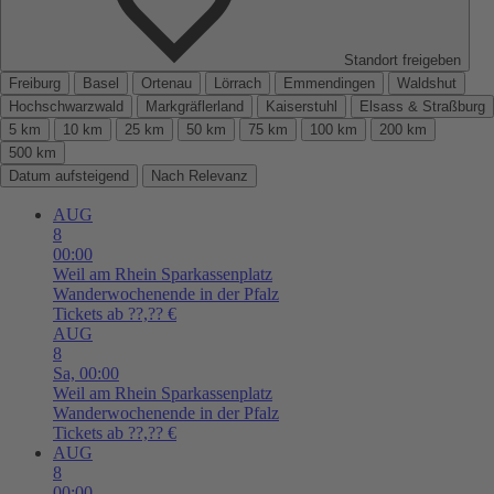
Standort freigeben
Freiburg
Basel
Ortenau
Lörrach
Emmendingen
Waldshut
Hochschwarzwald
Markgräflerland
Kaiserstuhl
Elsass & Straßburg
5 km
10 km
25 km
50 km
75 km
100 km
200 km
500 km
Datum aufsteigend
Nach Relevanz
AUG
8
00:00
Weil am Rhein
Sparkassenplatz
Wanderwochenende in der Pfalz
Tickets ab ??,?? €
AUG
8
Sa,
00:00
Weil am Rhein
Sparkassenplatz
Wanderwochenende in der Pfalz
Tickets ab ??,?? €
AUG
8
00:00