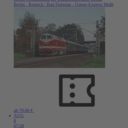
Berlin - Rostock / Bad Doberan - Ostsee-Express Molli
ab 79,00 €
AUG
8
07:30