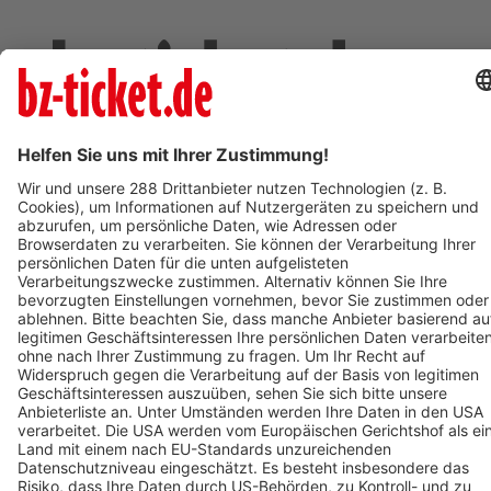
Deine Region. Deine Events.
BZ-Card
schnapp.de
Kontakt
Mediadaten
Datenschutz
Cookie-Einstellungen
Impressum
+49 761 496 8888
Tickethotline Mo–Fr: 9–12 Uhr
System