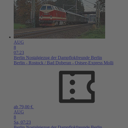
AUG
8
07:23
Berlin
Nostalgiezug der Dampflokfreunde Berlin
Berlin - Rostock / Bad Doberan - Ostsee-Express Molli
ab 79,00 €
AUG
8
Sa,
07:23
Berlin
Nostalgiezug der Dampflokfreunde Berlin