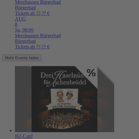
Merzhausen
Bürgerbad
Bürgerbad
Tickets ab ??,?? €
AUG
8
Sa,
08:00
Merzhausen
Bürgerbad
Bürgerbad
Tickets ab ??,?? €
Mehr Events laden
BZ-Card