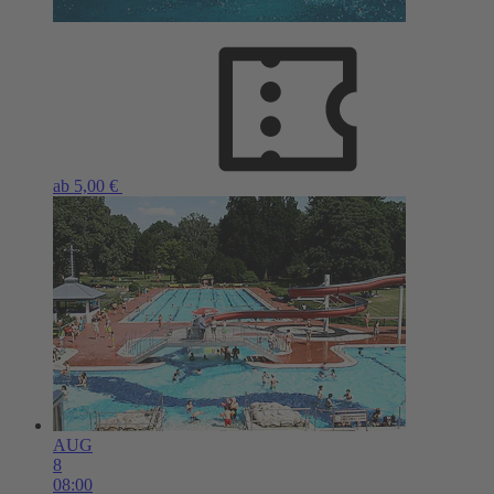
ab 5,00 €
AUG
8
08:00