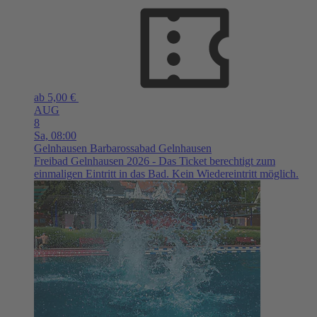
ab 5,00 €
AUG
8
Sa,
08:00
Gelnhausen
Barbarossabad Gelnhausen
Freibad Gelnhausen 2026 - Das Ticket berechtigt zum
einmaligen Eintritt in das Bad. Kein Wiedereintritt möglich.