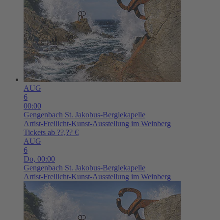
AUG
6
00:00
Gengenbach
St. Jakobus-Berglekapelle
Artist-Freilicht-Kunst-Ausstellung im Weinberg
Tickets ab ??,?? €
AUG
6
Do,
00:00
Gengenbach
St. Jakobus-Berglekapelle
Artist-Freilicht-Kunst-Ausstellung im Weinberg