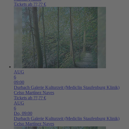
Tickets ab ??,?? €
AUG
6
09:00
Durbach
Galerie Kulturzeit (Mediclin Staufenburg Klinik)
Celso Martínez Naves
Tickets ab ??,?? €
AUG
6
Do,
09:00
Durbach
Galerie Kulturzeit (Mediclin Staufenburg Klinik)
Celso Martínez Naves