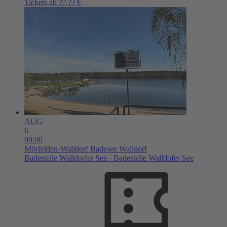
Tickets ab ??,?? €
AUG
6
09:00
Mörfelden-Walldorf
Badesee Walldorf
Badestelle Walldorfer See - Badestelle Walldofer See