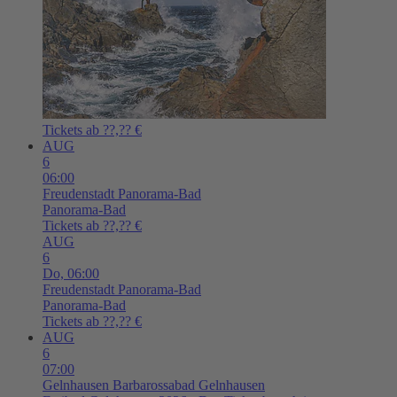
Tickets ab ??,?? €
AUG
6
06:00
Freudenstadt
Panorama-Bad
Panorama-Bad
Tickets ab ??,?? €
AUG
6
Do,
06:00
Freudenstadt
Panorama-Bad
Panorama-Bad
Tickets ab ??,?? €
AUG
6
07:00
Gelnhausen
Barbarossabad Gelnhausen