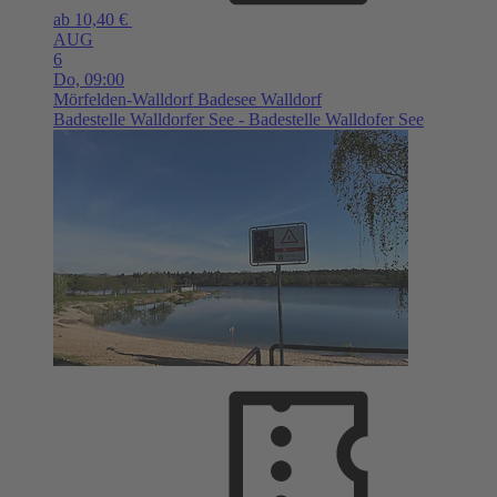
ab 10,40 €
AUG
6
Do,
09:00
Mörfelden-Walldorf
Badesee Walldorf
Badestelle Walldorfer See - Badestelle Walldofer See