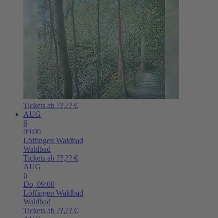
Tickets ab ??,?? €
AUG
6
09:00
Löffingen
Waldbad
Waldbad
Tickets ab ??,?? €
AUG
6
Do,
09:00
Löffingen
Waldbad
Waldbad
Tickets ab ??,?? €