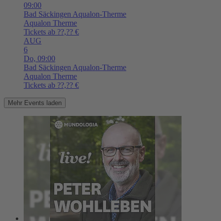
09:00
Bad Säckingen
Aqualon-Therme
Aqualon Therme
Tickets ab ??,?? €
AUG
6
Do,
09:00
Bad Säckingen
Aqualon-Therme
Aqualon Therme
Tickets ab ??,?? €
Mehr Events laden