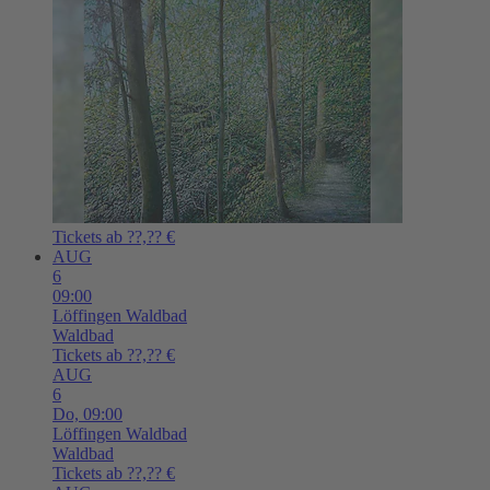
Tickets ab ??,?? €
AUG
6
09:00
Löffingen
Waldbad
Waldbad
Tickets ab ??,?? €
AUG
6
Do,
09:00
Löffingen
Waldbad
Waldbad
Tickets ab ??,?? €