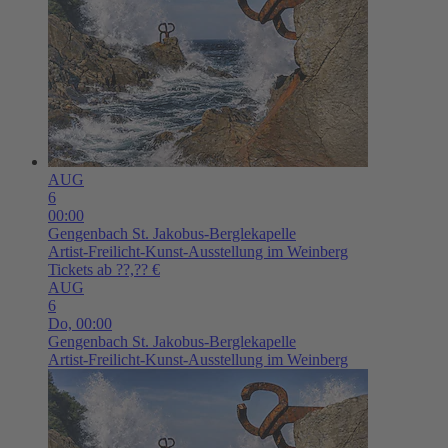
AUG
6
00:00
Gengenbach
St. Jakobus-Berglekapelle
Artist-Freilicht-Kunst-Ausstellung im Weinberg
Tickets ab ??,?? €
AUG
6
Do,
00:00
Gengenbach
St. Jakobus-Berglekapelle
Artist-Freilicht-Kunst-Ausstellung im Weinberg