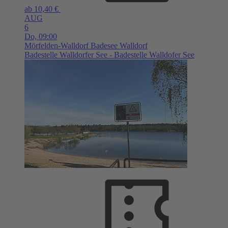
ab 10,40 €
AUG
6
Do,
09:00
Mörfelden-Walldorf
Badesee Walldorf
Badestelle Walldorfer See - Badestelle Walldofer See