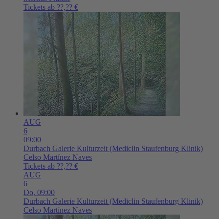
Tickets ab ??,?? €
AUG
6
09:00
Durbach
Galerie Kulturzeit (Mediclin Staufenburg Klinik)
Celso Martínez Naves
Tickets ab ??,?? €
AUG
6
Do,
09:00
Durbach
Galerie Kulturzeit (Mediclin Staufenburg Klinik)
Celso Martínez Naves