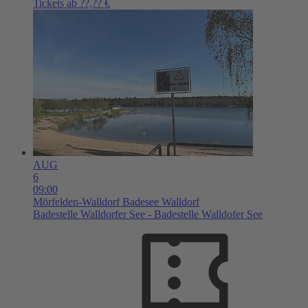
Tickets ab ??,?? €
AUG
6
09:00
Mörfelden-Walldorf
Badesee Walldorf
Badestelle Walldorfer See - Badestelle Walldofer See