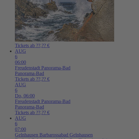
Tickets ab ??,?? €
AUG
6
06:00
Freudenstadt
Panorama-Bad
Panorama-Bad
Tickets ab ??,?? €
AUG
6
Do,
06:00
Freudenstadt
Panorama-Bad
Panorama-Bad
Tickets ab ??,?? €
AUG
6
07:00
Gelnhausen
Barbarossabad Gelnhausen