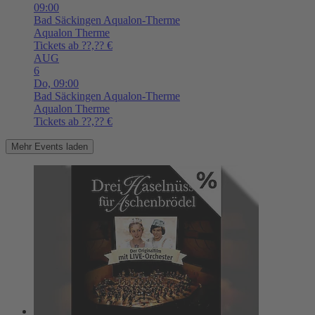
09:00
Bad Säckingen
Aqualon-Therme
Aqualon Therme
Tickets ab ??,?? €
AUG
6
Do,
09:00
Bad Säckingen
Aqualon-Therme
Aqualon Therme
Tickets ab ??,?? €
Mehr Events laden