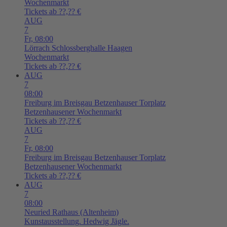
Wochenmarkt
Tickets ab ??,?? €
AUG
7
Fr,
08:00
Lörrach
Schlossberghalle Haagen
Wochenmarkt
Tickets ab ??,?? €
AUG
7
08:00
Freiburg im Breisgau
Betzenhauser Torplatz
Betzenhausener Wochenmarkt
Tickets ab ??,?? €
AUG
7
Fr,
08:00
Freiburg im Breisgau
Betzenhauser Torplatz
Betzenhausener Wochenmarkt
Tickets ab ??,?? €
AUG
7
08:00
Neuried
Rathaus (Altenheim)
Kunstausstellung. Hedwig Jägle.