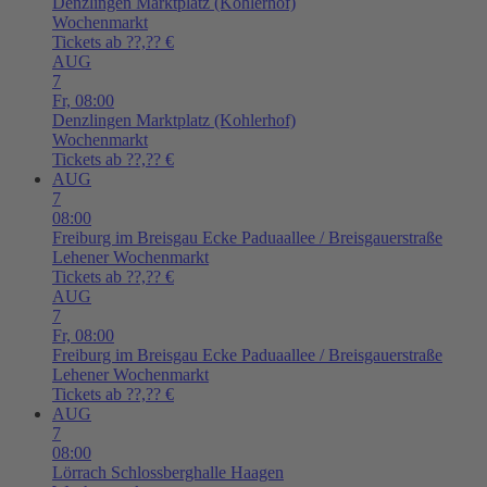
Denzlingen
Marktplatz (Kohlerhof)
Wochenmarkt
Tickets ab ??,?? €
AUG
7
Fr,
08:00
Denzlingen
Marktplatz (Kohlerhof)
Wochenmarkt
Tickets ab ??,?? €
AUG
7
08:00
Freiburg im Breisgau
Ecke Paduaallee / Breisgauerstraße
Lehener Wochenmarkt
Tickets ab ??,?? €
AUG
7
Fr,
08:00
Freiburg im Breisgau
Ecke Paduaallee / Breisgauerstraße
Lehener Wochenmarkt
Tickets ab ??,?? €
AUG
7
08:00
Lörrach
Schlossberghalle Haagen