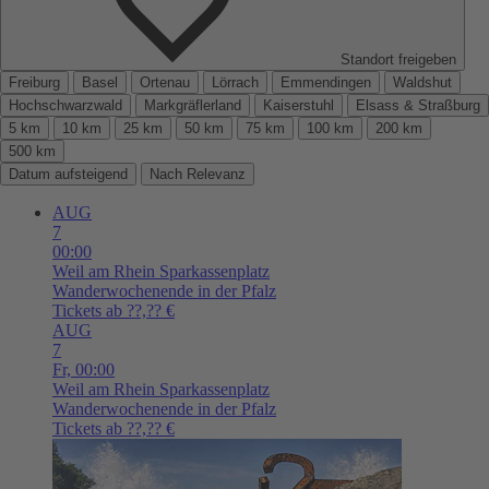
Standort freigeben
Freiburg
Basel
Ortenau
Lörrach
Emmendingen
Waldshut
Hochschwarzwald
Markgräflerland
Kaiserstuhl
Elsass & Straßburg
5 km
10 km
25 km
50 km
75 km
100 km
200 km
500 km
Datum aufsteigend
Nach Relevanz
AUG
7
00:00
Weil am Rhein
Sparkassenplatz
Wanderwochenende in der Pfalz
Tickets ab ??,?? €
AUG
7
Fr,
00:00
Weil am Rhein
Sparkassenplatz
Wanderwochenende in der Pfalz
Tickets ab ??,?? €