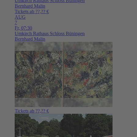
Umkirch
Rathaus Schloss Büningen
Bernhard Malin
Tickets ab ??,?? €
AUG
7
Fr,
07:30
Umkirch
Rathaus Schloss Büningen
Bernhard Malin
Tickets ab ??,?? €