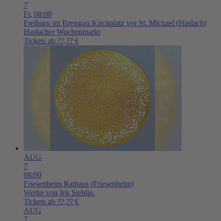
7
Fr,
08:00
Freiburg im Breisgau
Kirchplatz vor St. Michael (Haslach)
Haslacher Wochenmarkt
Tickets ab ??,?? €
AUG
7
08:00
Friesenheim
Rathaus (Friesenheim)
Werke von Iris Stehlin.
Tickets ab ??,?? €
AUG
7