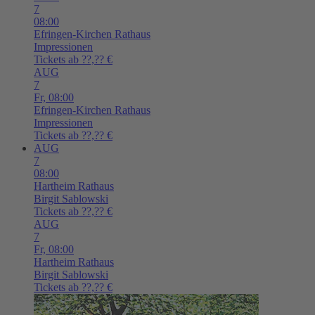
7
08:00
Efringen-Kirchen
Rathaus
Impressionen
Tickets ab ??,?? €
AUG
7
Fr,
08:00
Efringen-Kirchen
Rathaus
Impressionen
Tickets ab ??,?? €
AUG
7
08:00
Hartheim
Rathaus
Birgit Sablowski
Tickets ab ??,?? €
AUG
7
Fr,
08:00
Hartheim
Rathaus
Birgit Sablowski
Tickets ab ??,?? €