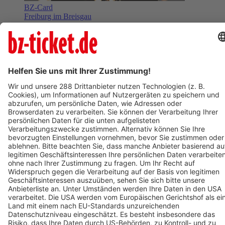
BZ-Card
Freiburg im Breisgau
Klavierabend Khatia Buniatishvili
09. April 2027
Termin eintragen