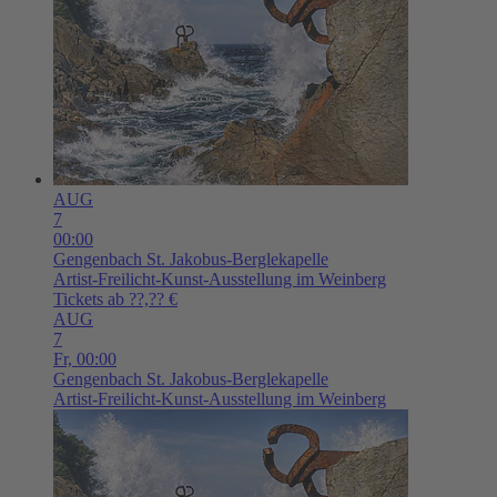
AUG
7
00:00
Gengenbach
St. Jakobus-Berglekapelle
Artist-Freilicht-Kunst-Ausstellung im Weinberg
Tickets ab ??,?? €
AUG
7
Fr,
00:00
Gengenbach
St. Jakobus-Berglekapelle
Artist-Freilicht-Kunst-Ausstellung im Weinberg