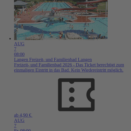
AUG
7
08:00
Langen
Freizeit- und Familienbad Langen
Freizeit- und Familienbad 2026 - Das Ticket berechtigt zum
einmaligen Eintritt in das Bad. Kein Wiedereintritt möglich.
ab 4,90 €
AUG
7
Fr,
08:00