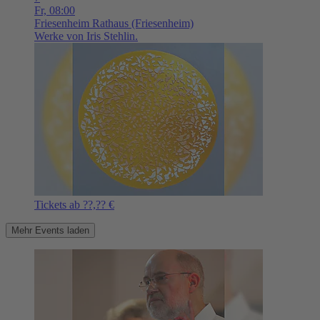
Fr,
08:00
Friesenheim
Rathaus (Friesenheim)
Werke von Iris Stehlin.
Tickets ab ??,?? €
Mehr Events laden