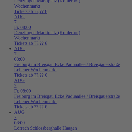
Denzlingen
Marktplatz (Kohlerhof)
Wochenmarkt
Tickets ab ??,?? €
AUG
7
Fr,
08:00
Denzlingen
Marktplatz (Kohlerhof)
Wochenmarkt
Tickets ab ??,?? €
AUG
7
08:00
Freiburg im Breisgau
Ecke Paduaallee / Breisgauerstraße
Lehener Wochenmarkt
Tickets ab ??,?? €
AUG
7
Fr,
08:00
Freiburg im Breisgau
Ecke Paduaallee / Breisgauerstraße
Lehener Wochenmarkt
Tickets ab ??,?? €
AUG
7
08:00
Lörrach
Schlossberghalle Haagen