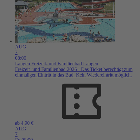
AUG
7
08:00
Langen
Freizeit- und Familienbad Langen
Freizeit- und Familienbad 2026 - Das Ticket berechtigt zum
einmaligen Eintritt in das Bad. Kein Wiedereintritt möglich.
ab 4,90 €
AUG
7
Fr,
08:00