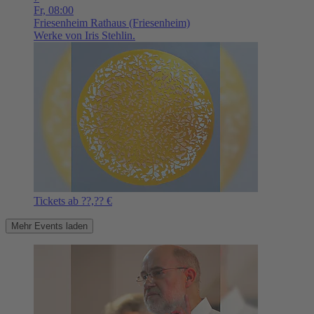
Fr,
08:00
Friesenheim
Rathaus (Friesenheim)
Werke von Iris Stehlin.
Tickets ab ??,?? €
Mehr Events laden