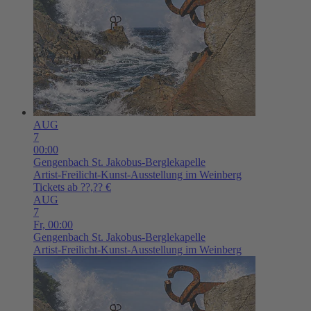
AUG
7
00:00
Gengenbach
St. Jakobus-Berglekapelle
Artist-Freilicht-Kunst-Ausstellung im Weinberg
Tickets ab ??,?? €
AUG
7
Fr,
00:00
Gengenbach
St. Jakobus-Berglekapelle
Artist-Freilicht-Kunst-Ausstellung im Weinberg