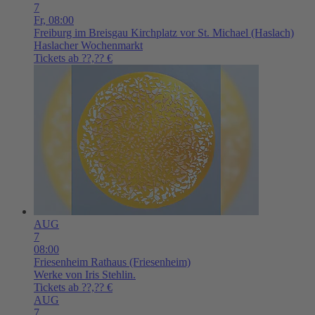
7
Fr,
08:00
Freiburg im Breisgau
Kirchplatz vor St. Michael (Haslach)
Haslacher Wochenmarkt
Tickets ab ??,?? €
AUG
7
08:00
Friesenheim
Rathaus (Friesenheim)
Werke von Iris Stehlin.
Tickets ab ??,?? €
AUG
7