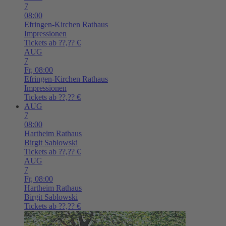
7
08:00
Efringen-Kirchen
Rathaus
Impressionen
Tickets ab ??,?? €
AUG
7
Fr,
08:00
Efringen-Kirchen
Rathaus
Impressionen
Tickets ab ??,?? €
AUG
7
08:00
Hartheim
Rathaus
Birgit Sablowski
Tickets ab ??,?? €
AUG
7
Fr,
08:00
Hartheim
Rathaus
Birgit Sablowski
Tickets ab ??,?? €