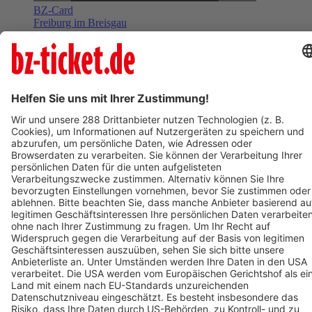
BZ-Card
Freiburg im Breisgau
Drei Haselnüsse für Aschenbrödel
06. Dezember 2026
Termin eintragen