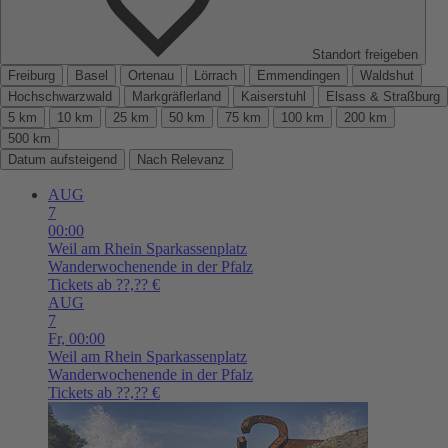
Standort freigeben
Freiburg
Basel
Ortenau
Lörrach
Emmendingen
Waldshut
Hochschwarzwald
Markgräflerland
Kaiserstuhl
Elsass & Straßburg
5 km
10 km
25 km
50 km
75 km
100 km
200 km
500 km
Datum aufsteigend
Nach Relevanz
AUG
7
00:00
Weil am Rhein
Sparkassenplatz
Wanderwochenende in der Pfalz
Tickets ab ??,?? €
AUG
7
Fr,
00:00
Weil am Rhein
Sparkassenplatz
Wanderwochenende in der Pfalz
Tickets ab ??,?? €