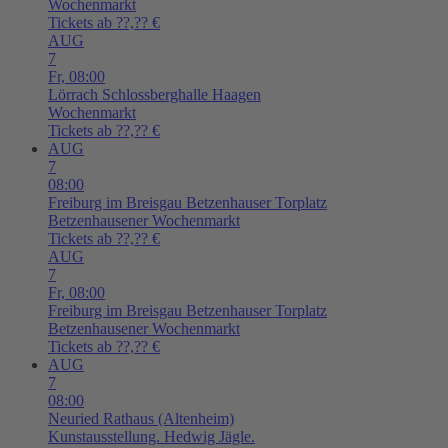
Wochenmarkt
Tickets ab ??,?? €
AUG
7
Fr,
08:00
Lörrach
Schlossberghalle Haagen
Wochenmarkt
Tickets ab ??,?? €
AUG
7
08:00
Freiburg im Breisgau
Betzenhauser Torplatz
Betzenhausener Wochenmarkt
Tickets ab ??,?? €
AUG
7
Fr,
08:00
Freiburg im Breisgau
Betzenhauser Torplatz
Betzenhausener Wochenmarkt
Tickets ab ??,?? €
AUG
7
08:00
Neuried
Rathaus (Altenheim)
Kunstausstellung. Hedwig Jägle.