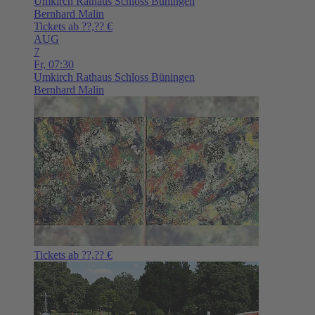
Umkirch
Rathaus Schloss Büningen
Bernhard Malin
Tickets ab ??,?? €
AUG
7
Fr,
07:30
Umkirch
Rathaus Schloss Büningen
Bernhard Malin
Tickets ab ??,?? €