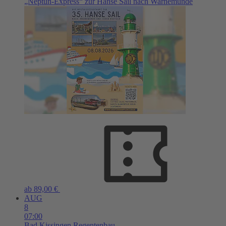
„Neptun-Express“ zur Hanse Sail nach Warnemünde
ab 89,00 €
AUG
8
07:00
Bad Kissingen
Regentenbau