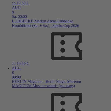
ab 19,50 €
AUG
8
Sa,
00:00
LÜBBECKE
Merkur Arena Lübbecke
Kombiticket (Sa. + So.) - Spielo-Cup 2026
ab 19,50 €
AUG
8
00:00
BERLIN
Magicum - Berlin Magic Museum
MAGICUM Museumseintritt (ganztags)