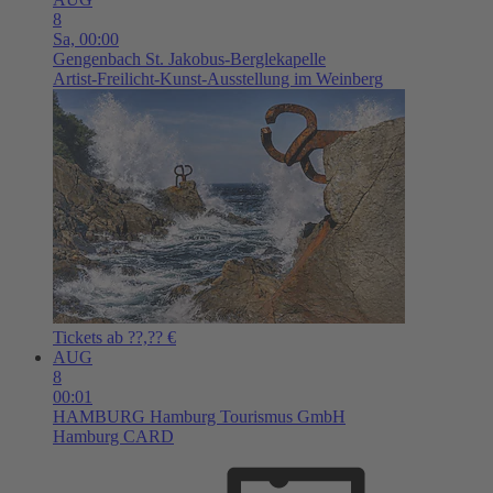
8
Sa,
00:00
Gengenbach
St. Jakobus-Berglekapelle
Artist-Freilicht-Kunst-Ausstellung im Weinberg
Tickets ab ??,?? €
AUG
8
00:01
HAMBURG
Hamburg Tourismus GmbH
Hamburg CARD