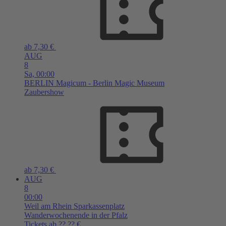
ab 7,30 €
AUG
8
Sa,
00:00
BERLIN
Magicum - Berlin Magic Museum
Zaubershow
ab 7,30 €
AUG
8
00:00
Weil am Rhein
Sparkassenplatz
Wanderwochenende in der Pfalz
Tickets ab ??,?? €