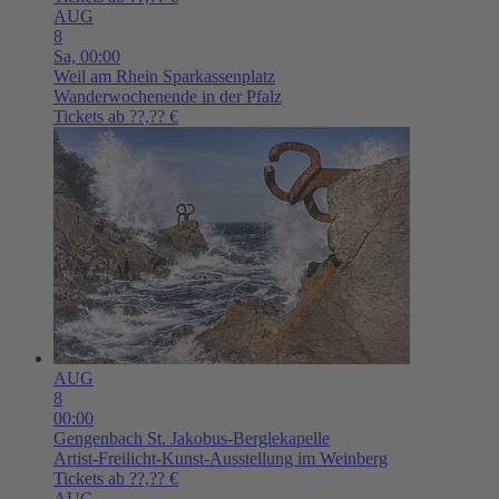
AUG
8
Sa,
00:00
Weil am Rhein
Sparkassenplatz
Wanderwochenende in der Pfalz
Tickets ab ??,?? €
AUG
8
00:00
Gengenbach
St. Jakobus-Berglekapelle
Artist-Freilicht-Kunst-Ausstellung im Weinberg
Tickets ab ??,?? €
AUG