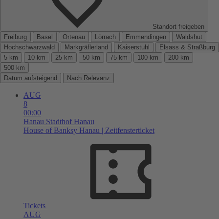
Standort freigeben
Freiburg
Basel
Ortenau
Lörrach
Emmendingen
Waldshut
Hochschwarzwald
Markgräflerland
Kaiserstuhl
Elsass & Straßburg
5 km
10 km
25 km
50 km
75 km
100 km
200 km
500 km
Datum aufsteigend
Nach Relevanz
AUG
8
00:00
Hanau
Stadthof Hanau
House of Banksy Hanau | Zeitfensterticket
Tickets
AUG