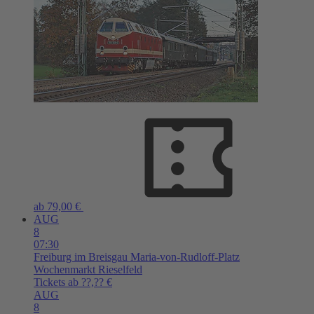
ab 79,00 €
AUG
8
07:30
Freiburg im Breisgau
Maria-von-Rudloff-Platz
Wochenmarkt Rieselfeld
Tickets ab ??,?? €
AUG
8