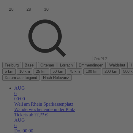
Freiburg
Basel
Ortenau
Lörrach
Emmendingen
Waldshut
5 km
10 km
25 km
50 km
75 km
100 km
200 km
500 
Datum aufsteigend
Nach Relevanz
AUG
6
00:00
Weil am Rhein
Sparkassenplatz
Wanderwochenende in der Pfalz
Tickets ab ??,?? €
AUG
6
Do,
00:00