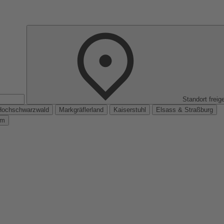
Standort freig
Hochschwarzwald
Markgräflerland
Kaiserstuhl
Elsass & Straßburg
km