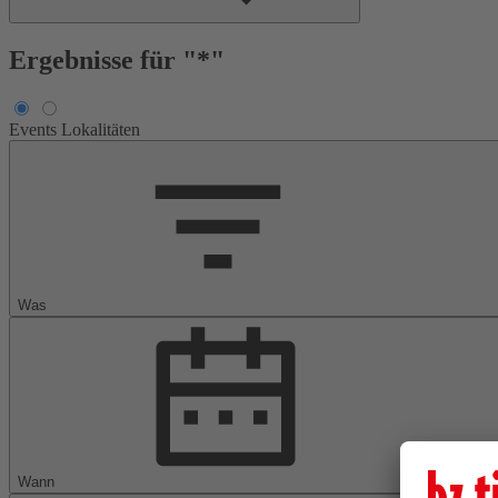
Ergebnisse für "*"
Events
Lokalitäten
Was
Wann