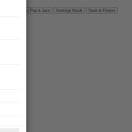
Verbände
Rock, Pop & Jazz
Sonstige Musik
Sport & Fitness