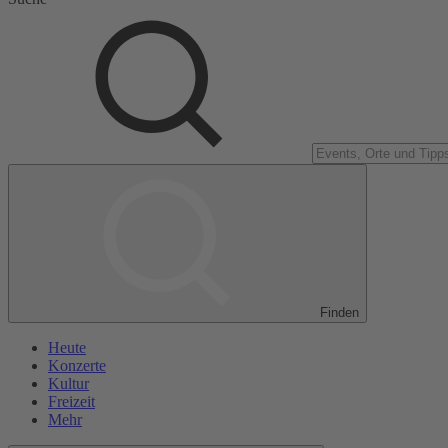
Finden
Heute
Konzerte
Kultur
Freizeit
Mehr