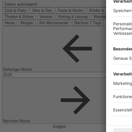
Datum aufsteigend
Club & Party
Dies & Das
Feste & Hocks
Kinder & Jugend
Kino
Theater & Bühne
Vereine
Vortrag & Lesung
Wanderungen
Heute
Morgen
Am Wochenende
Nächste 7 Tage
Vorheriger Monat
Nächster Monat