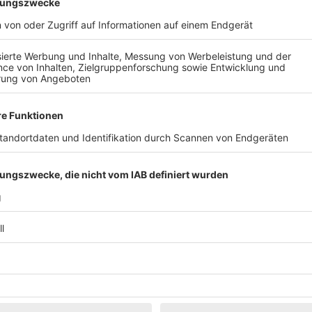
Klassik
Kunst & Museen
Märkte & Messen
Narretei
Politik & 