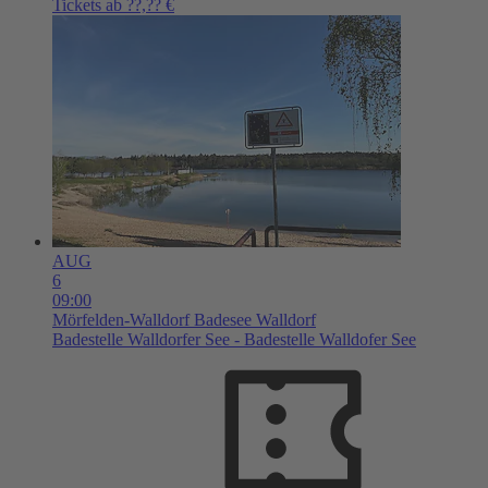
Tickets ab ??,?? €
AUG
6
09:00
Mörfelden-Walldorf
Badesee Walldorf
Badestelle Walldorfer See - Badestelle Walldofer See