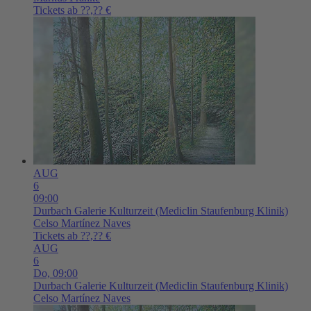
Tickets ab ??,?? €
AUG
6
09:00
Durbach
Galerie Kulturzeit (Mediclin Staufenburg Klinik)
Celso Martínez Naves
Tickets ab ??,?? €
AUG
6
Do,
09:00
Durbach
Galerie Kulturzeit (Mediclin Staufenburg Klinik)
Celso Martínez Naves