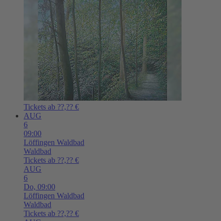
Tickets ab ??,?? €
AUG
6
09:00
Löffingen
Waldbad
Waldbad
Tickets ab ??,?? €
AUG
6
Do,
09:00
Löffingen
Waldbad
Waldbad
Tickets ab ??,?? €