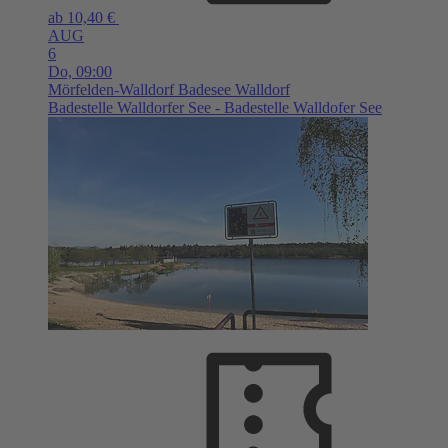
ab 10,40 €
AUG
6
Do,
09:00
Mörfelden-Walldorf
Badesee Walldorf
Badestelle Walldorfer See - Badestelle Walldofer See