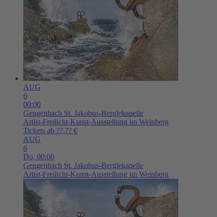
AUG
6
00:00
Gengenbach
St. Jakobus-Berglekapelle
Artist-Freilicht-Kunst-Ausstellung im Weinberg
Tickets ab ??,?? €
AUG
6
Do,
00:00
Gengenbach
St. Jakobus-Berglekapelle
Artist-Freilicht-Kunst-Ausstellung im Weinberg