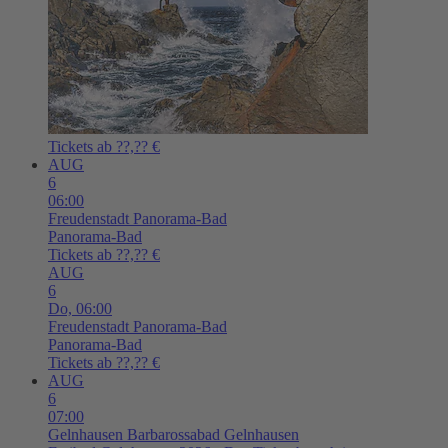
Tickets ab ??,?? €
AUG
6
06:00
Freudenstadt
Panorama-Bad
Panorama-Bad
Tickets ab ??,?? €
AUG
6
Do,
06:00
Freudenstadt
Panorama-Bad
Panorama-Bad
Tickets ab ??,?? €
AUG
6
07:00
Gelnhausen
Barbarossabad Gelnhausen