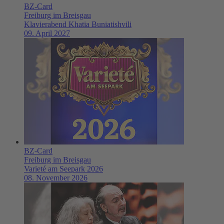
BZ-Card
Freiburg im Breisgau
Klavierabend Khatia Buniatishvili
09. April 2027
BZ-Card
Freiburg im Breisgau
Varieté am Seepark 2026
08. November 2026