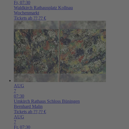
Fr,
07:30
Waldkirch
Rathausplatz Kollnau
Wochenmarkt
Tickets ab ??,?? €
AUG
7
07:30
Umkirch
Rathaus Schloss Büningen
Bernhard Malin
Tickets ab ??,?? €
AUG
7
Fr,
07:30