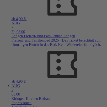
ab 4,90 €
AUG
7
Fr,
08:00
Langen
Freizeit- und Familienbad Langen
Freizeit- und Familienbad 2026 - Das Ticket berechtigt zum
einmaligen Eintritt in das Bad. Kein Wiedereintritt möglich.
ab 4,90 €
AUG
7
08:00
Efringen-Kirchen
Rathaus
Impressionen