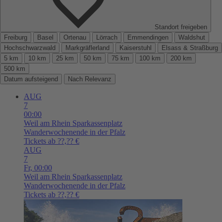
Standort freigeben
Freiburg
Basel
Ortenau
Lörrach
Emmendingen
Waldshut
Hochschwarzwald
Markgräflerland
Kaiserstuhl
Elsass & Straßburg
5 km
10 km
25 km
50 km
75 km
100 km
200 km
500 km
Datum aufsteigend
Nach Relevanz
AUG
7
00:00
Weil am Rhein
Sparkassenplatz
Wanderwochenende in der Pfalz
Tickets ab ??,?? €
AUG
7
Fr,
00:00
Weil am Rhein
Sparkassenplatz
Wanderwochenende in der Pfalz
Tickets ab ??,?? €