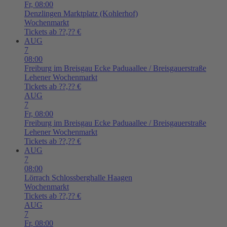
Fr,
08:00
Denzlingen
Marktplatz (Kohlerhof)
Wochenmarkt
Tickets ab ??,?? €
AUG
7
08:00
Freiburg im Breisgau
Ecke Paduaallee / Breisgauerstraße
Lehener Wochenmarkt
Tickets ab ??,?? €
AUG
7
Fr,
08:00
Freiburg im Breisgau
Ecke Paduaallee / Breisgauerstraße
Lehener Wochenmarkt
Tickets ab ??,?? €
AUG
7
08:00
Lörrach
Schlossberghalle Haagen
Wochenmarkt
Tickets ab ??,?? €
AUG
7
Fr,
08:00