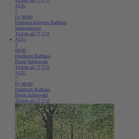
Tickets ab ??,?? €
AUG
7
Fr,
08:00
Efringen-Kirchen
Rathaus
Impressionen
Tickets ab ??,?? €
AUG
7
08:00
Hartheim
Rathaus
Birgit Sablowski
Tickets ab ??,?? €
AUG
7
Fr,
08:00
Hartheim
Rathaus
Birgit Sablowski
Tickets ab ??,?? €