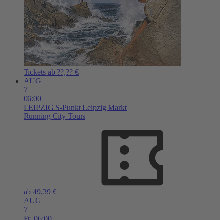
Tickets ab ??,?? €
AUG
7
06:00
LEIPZIG
S-Punkt Leipzig Markt
Running City Tours
ab 49,39 €
AUG
7
Fr,
06:00