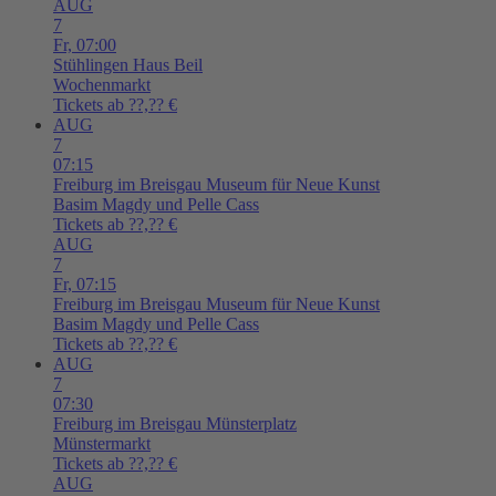
AUG
7
Fr,
07:00
Stühlingen
Haus Beil
Wochenmarkt
Tickets ab ??,?? €
AUG
7
07:15
Freiburg im Breisgau
Museum für Neue Kunst
Basim Magdy und Pelle Cass
Tickets ab ??,?? €
AUG
7
Fr,
07:15
Freiburg im Breisgau
Museum für Neue Kunst
Basim Magdy und Pelle Cass
Tickets ab ??,?? €
AUG
7
07:30
Freiburg im Breisgau
Münsterplatz
Münstermarkt
Tickets ab ??,?? €
AUG