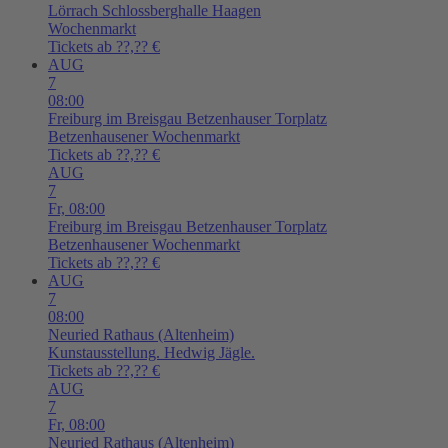
Lörrach
Schlossberghalle Haagen
Wochenmarkt
Tickets ab ??,?? €
AUG
7
08:00
Freiburg im Breisgau
Betzenhauser Torplatz
Betzenhausener Wochenmarkt
Tickets ab ??,?? €
AUG
7
Fr,
08:00
Freiburg im Breisgau
Betzenhauser Torplatz
Betzenhausener Wochenmarkt
Tickets ab ??,?? €
AUG
7
08:00
Neuried
Rathaus (Altenheim)
Kunstausstellung. Hedwig Jägle.
Tickets ab ??,?? €
AUG
7
Fr,
08:00
Neuried
Rathaus (Altenheim)