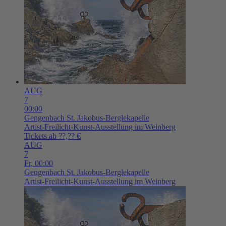
AUG
7
00:00
Gengenbach
St. Jakobus-Berglekapelle
Artist-Freilicht-Kunst-Ausstellung im Weinberg
Tickets ab ??,?? €
AUG
7
Fr,
00:00
Gengenbach
St. Jakobus-Berglekapelle
Artist-Freilicht-Kunst-Ausstellung im Weinberg