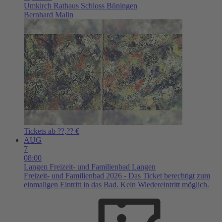
Umkirch
Rathaus Schloss Büningen
Bernhard Malin
Tickets ab ??,?? €
AUG
7
08:00
Langen
Freizeit- und Familienbad Langen
Freizeit- und Familienbad 2026 - Das Ticket berechtigt zum
einmaligen Eintritt in das Bad. Kein Wiedereintritt möglich.