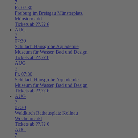
7
Fr,
07:30
Freiburg im Breisgau
Münsterplatz
Münstermarkt
Tickets ab ??,?? €
AUG
7
07:30
Schiltach
Hansgrohe Aquademie
Museum für Wasser, Bad und Design
Tickets ab ??,?? €
AUG
7
Fr,
07:30
Schiltach
Hansgrohe Aquademie
Museum für Wasser, Bad und Design
Tickets ab ??,?? €
AUG
7
07:30
Waldkirch
Rathausplatz Kollnau
Wochenmarkt
Tickets ab ??,?? €
AUG
7