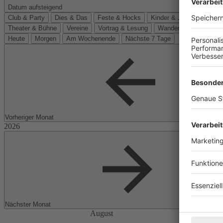
Datum aufsteigend
Club & Party
Dies & Das
Feste & Hocks
Kinder & Jugend
Kino
Theater & Bühne
Vereine
Vortrag & Lesung
Wanderungen
Heute
Morgen
Am Wochenende
Nächste 7 Tage
Vorheriger Monat
Nächster Monat