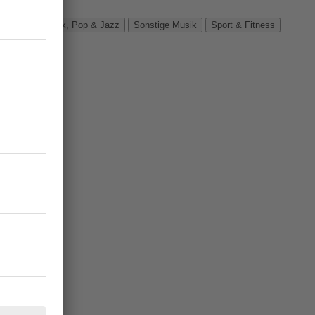
Verbände
Rock, Pop & Jazz
Sonstige Musik
Sport & Fitness