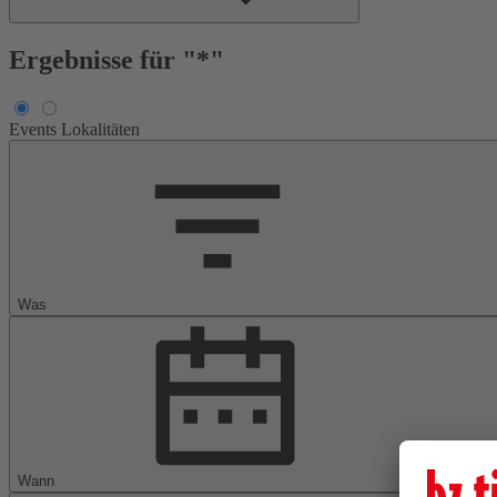
Ergebnisse für "*"
Events
Lokalitäten
Was
Wann