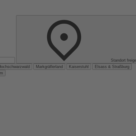
Standort freig
Hochschwarzwald
Markgräflerland
Kaiserstuhl
Elsass & Straßburg
km