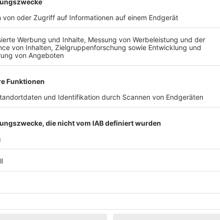
Klassik
Kunst & Museen
Märkte & Messen
Narretei
Politik & 