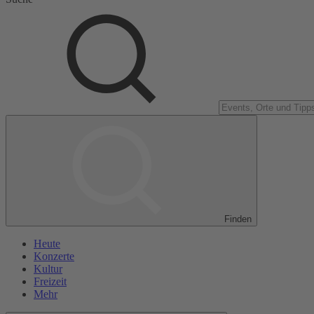
Finden
Heute
Konzerte
Kultur
Freizeit
Mehr