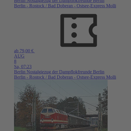
Berlin
Nostalgiezug der Dampflokfreunde Berlin
Berlin - Rostock / Bad Doberan - Ostsee-Express Molli
ab 79,00 €
AUG
8
Sa,
07:23
Berlin
Nostalgiezug der Dampflokfreunde Berlin
Berlin - Rostock / Bad Doberan - Ostsee-Express Molli