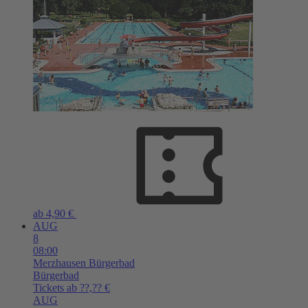
ab 4,90 €
AUG
8
08:00
Merzhausen
Bürgerbad
Bürgerbad
Tickets ab ??,?? €
AUG