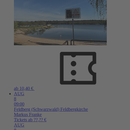
ab 10,40 €
AUG
8
09:00
Feldberg (Schwarzwald)
Feldbergkirche
Markus Franke
Tickets ab ??,?? €
AUG