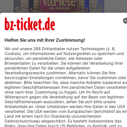
BZ-Card
Freiburg im Breisgau
Varieté am Seepark 2026
12. November 2026
Termin eintragen