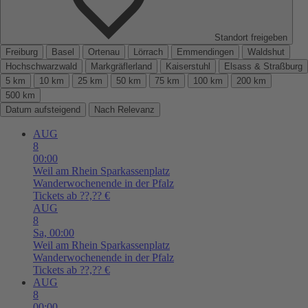
Standort freigeben
Freiburg
Basel
Ortenau
Lörrach
Emmendingen
Waldshut
Hochschwarzwald
Markgräflerland
Kaiserstuhl
Elsass & Straßburg
5 km
10 km
25 km
50 km
75 km
100 km
200 km
500 km
Datum aufsteigend
Nach Relevanz
AUG
8
00:00
Weil am Rhein
Sparkassenplatz
Wanderwochenende in der Pfalz
Tickets ab ??,?? €
AUG
8
Sa,
00:00
Weil am Rhein
Sparkassenplatz
Wanderwochenende in der Pfalz
Tickets ab ??,?? €
AUG
8
00:00