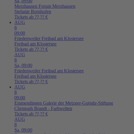
Sa,
09:00
Merzhausen
Forum Merzhausen
Stefanie Bornhofen
Tickets ab ??,?? €
AUG
8
09:00
Friedenweiler
Freibad am Klostersee
Freibad am Klostersee
Tickets ab ??,?? €
AUG
8
Sa,
09:00
Friedenweiler
Freibad am Klostersee
Freibad am Klostersee
Tickets ab ??,?? €
AUG
8
09:00
Emmendingen
Galerie der Metzger-Gutjahr-Stiftung
Christoph Brandt - Farbwelten
Tickets ab ??,?? €
AUG
8
Sa,
09:00