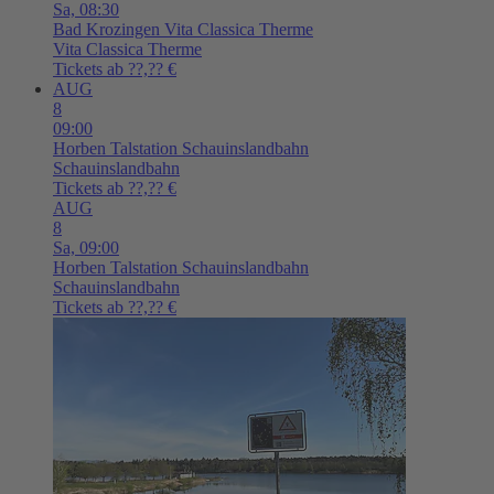
Sa,
08:30
Bad Krozingen
Vita Classica Therme
Vita Classica Therme
Tickets ab ??,?? €
AUG
8
09:00
Horben
Talstation Schauinslandbahn
Schauinslandbahn
Tickets ab ??,?? €
AUG
8
Sa,
09:00
Horben
Talstation Schauinslandbahn
Schauinslandbahn
Tickets ab ??,?? €