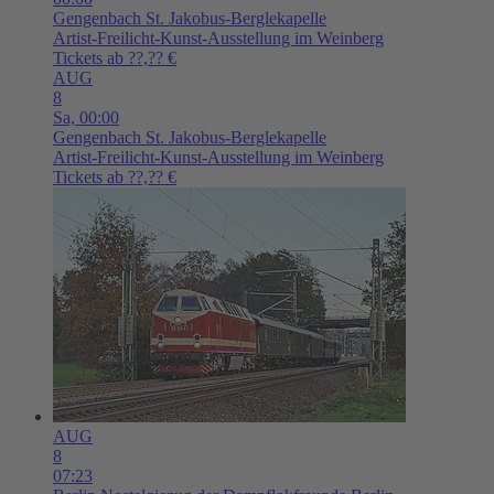
Gengenbach
St. Jakobus-Berglekapelle
Artist-Freilicht-Kunst-Ausstellung im Weinberg
Tickets ab ??,?? €
AUG
8
Sa,
00:00
Gengenbach
St. Jakobus-Berglekapelle
Artist-Freilicht-Kunst-Ausstellung im Weinberg
Tickets ab ??,?? €
AUG
8
07:23