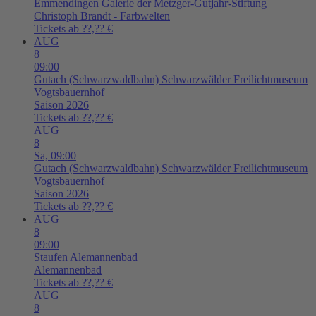
Emmendingen
Galerie der Metzger-Gutjahr-Stiftung
Christoph Brandt - Farbwelten
Tickets ab ??,?? €
AUG
8
09:00
Gutach (Schwarzwaldbahn)
Schwarzwälder Freilichtmuseum
Vogtsbauernhof
Saison 2026
Tickets ab ??,?? €
AUG
8
Sa,
09:00
Gutach (Schwarzwaldbahn)
Schwarzwälder Freilichtmuseum
Vogtsbauernhof
Saison 2026
Tickets ab ??,?? €
AUG
8
09:00
Staufen
Alemannenbad
Alemannenbad
Tickets ab ??,?? €
AUG
8