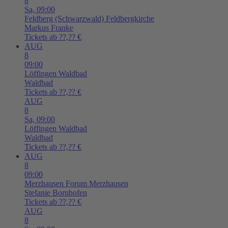
8
Sa,
09:00
Feldberg (Schwarzwald)
Feldbergkirche
Markus Franke
Tickets ab ??,?? €
AUG
8
09:00
Löffingen
Waldbad
Waldbad
Tickets ab ??,?? €
AUG
8
Sa,
09:00
Löffingen
Waldbad
Waldbad
Tickets ab ??,?? €
AUG
8
09:00
Merzhausen
Forum Merzhausen
Stefanie Bornhofen
Tickets ab ??,?? €
AUG
8