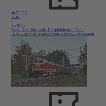
ab 79,00 €
AUG
8
Sa,
07:23
Berlin
Nostalgiezug der Dampflokfreunde Berlin
Berlin - Rostock / Bad Doberan - Ostsee-Express Molli