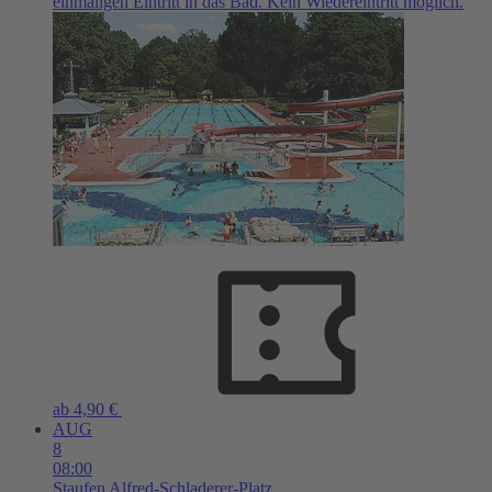
einmaligen Eintritt in das Bad. Kein Wiedereintritt möglich.
ab 4,90 €
AUG
8
08:00
Staufen
Alfred-Schladerer-Platz