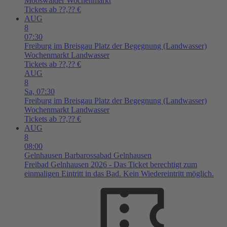
Mooswälder Wochenmarkt
Tickets ab ??,?? €
AUG
8
07:30
Freiburg im Breisgau
Platz der Begegnung (Landwasser)
Wochenmarkt Landwasser
Tickets ab ??,?? €
AUG
8
Sa,
07:30
Freiburg im Breisgau
Platz der Begegnung (Landwasser)
Wochenmarkt Landwasser
Tickets ab ??,?? €
AUG
8
08:00
Gelnhausen
Barbarossabad Gelnhausen
Freibad Gelnhausen 2026 - Das Ticket berechtigt zum
einmaligen Eintritt in das Bad. Kein Wiedereintritt möglich.