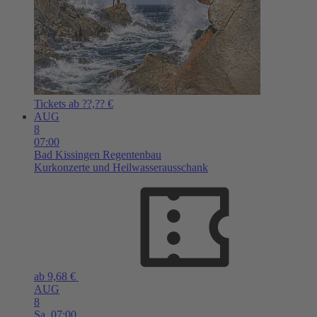
Tickets ab ??,?? €
AUG
8
07:00
Bad Kissingen
Regentenbau
Kurkonzerte und Heilwasserausschank
ab 9,68 €
AUG
8
Sa,
07:00