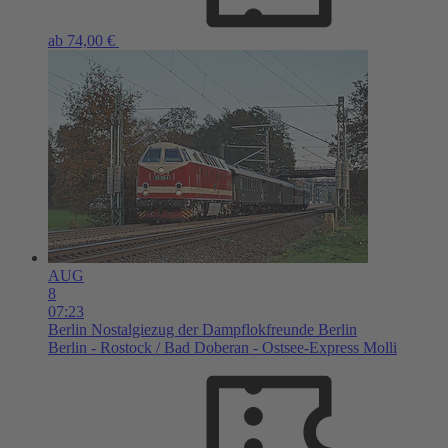
ab 74,00 €
AUG
8
07:23
Berlin
Nostalgiezug der Dampflokfreunde Berlin
Berlin - Rostock / Bad Doberan - Ostsee-Express Molli