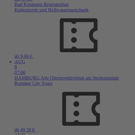
Bad Kissingen
Regentenbau
Kurkonzerte und Heilwasserausschank
ab 9,68 €
AUG
8
07:00
HAMBURG
Alte Oberpostdirektion am Stephansplatz
Running City Tours
ab 49,39 €