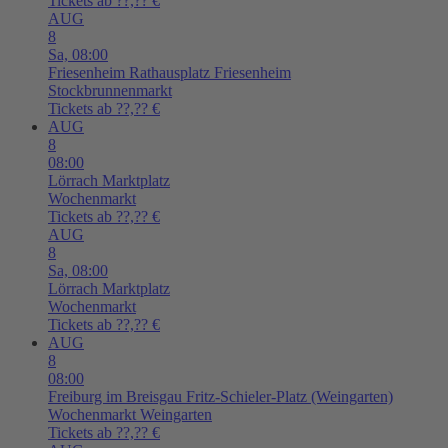
Tickets ab ??,?? €
AUG
8
Sa,
08:00
Friesenheim
Rathausplatz Friesenheim
Stockbrunnenmarkt
Tickets ab ??,?? €
AUG
8
08:00
Lörrach
Marktplatz
Wochenmarkt
Tickets ab ??,?? €
AUG
8
Sa,
08:00
Lörrach
Marktplatz
Wochenmarkt
Tickets ab ??,?? €
AUG
8
08:00
Freiburg im Breisgau
Fritz-Schieler-Platz (Weingarten)
Wochenmarkt Weingarten
Tickets ab ??,?? €