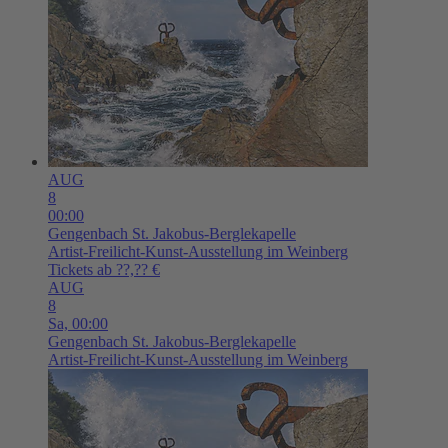
AUG
8
00:00
Gengenbach
St. Jakobus-Berglekapelle
Artist-Freilicht-Kunst-Ausstellung im Weinberg
Tickets ab ??,?? €
AUG
8
Sa,
00:00
Gengenbach
St. Jakobus-Berglekapelle
Artist-Freilicht-Kunst-Ausstellung im Weinberg