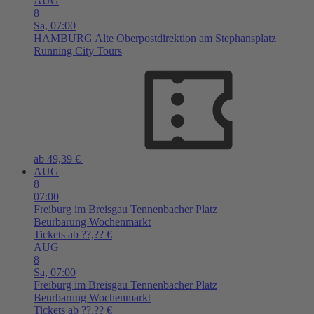
AUG
8
Sa,
07:00
HAMBURG
Alte Oberpostdirektion am Stephansplatz
Running City Tours
ab 49,39 €
AUG
8
07:00
Freiburg im Breisgau
Tennenbacher Platz
Beurbarung Wochenmarkt
Tickets ab ??,?? €
AUG
8
Sa,
07:00
Freiburg im Breisgau
Tennenbacher Platz
Beurbarung Wochenmarkt
Tickets ab ??,?? €