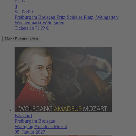
AUG
8
Sa,
08:00
Freiburg im Breisgau
Fritz-Schieler-Platz (Weingarten)
Wochenmarkt Weingarten
Tickets ab ??,?? €
Mehr Events laden
BZ-Card
Freiburg im Breisgau
Wolfgang Amadeus Mozart
05. Januar 2027