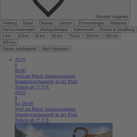
Standort freigeben
Freiburg
Basel
Ortenau
Lörrach
Emmendingen
Waldshut
Hochschwarzwald
Markgräflerland
Kaiserstuhl
Elsass & Straßburg
5 km
10 km
25 km
50 km
75 km
100 km
200 km
500 km
Datum aufsteigend
Nach Relevanz
AUG
8
00:00
Weil am Rhein
Sparkassenplatz
Wanderwochenende in der Pfalz
Tickets ab ??,?? €
AUG
8
Sa,
00:00
Weil am Rhein
Sparkassenplatz
Wanderwochenende in der Pfalz
Tickets ab ??,?? €