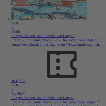
AUG
8
08:00
Langen
Freizeit- und Familienbad Langen
Freizeit- und Familienbad 2026 - Das Ticket berechtigt zum
einmaligen Eintritt in das Bad. Kein Wiedereintritt möglich.
ab 4,90 €
AUG
8
Sa,
08:00
Langen
Freizeit- und Familienbad Langen
Freizeit- und Familienbad 2026 - Das Ticket berechtigt zum