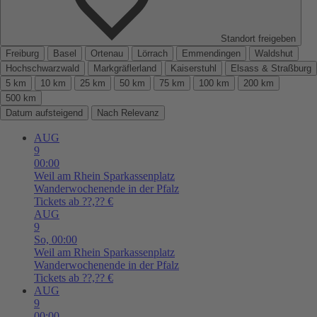
Standort freigeben
Freiburg
Basel
Ortenau
Lörrach
Emmendingen
Waldshut
Hochschwarzwald
Markgräflerland
Kaiserstuhl
Elsass & Straßburg
5 km
10 km
25 km
50 km
75 km
100 km
200 km
500 km
Datum aufsteigend
Nach Relevanz
AUG
9
00:00
Weil am Rhein
Sparkassenplatz
Wanderwochenende in der Pfalz
Tickets ab ??,?? €
AUG
9
So,
00:00
Weil am Rhein
Sparkassenplatz
Wanderwochenende in der Pfalz
Tickets ab ??,?? €
AUG
9
00:00