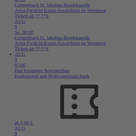
Gengenbach
St. Jakobus-Berglekapelle
Artist-Freilicht-Kunst-Ausstellung im Weinberg
Tickets ab ??,?? €
AUG
9
So,
00:00
Gengenbach
St. Jakobus-Berglekapelle
Artist-Freilicht-Kunst-Ausstellung im Weinberg
Tickets ab ??,?? €
AUG
9
07:00
Bad Kissingen
Regentenbau
Kurkonzerte und Heilwasserausschank
ab 9,68 €
AUG
9