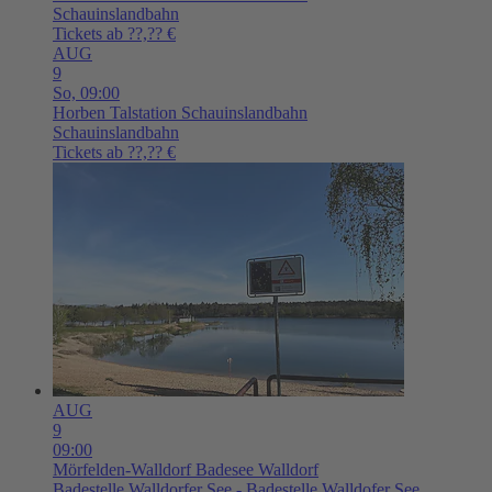
Schauinslandbahn
Tickets ab ??,?? €
AUG
9
So,
09:00
Horben
Talstation Schauinslandbahn
Schauinslandbahn
Tickets ab ??,?? €
AUG
9
09:00
Mörfelden-Walldorf
Badesee Walldorf
Badestelle Walldorfer See - Badestelle Walldofer See