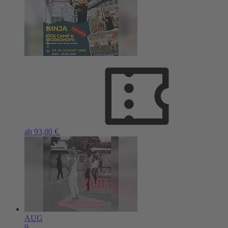
ab 93,00 €
AUG
9