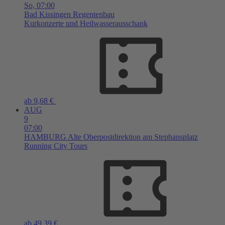
So,
07:00
Bad Kissingen
Regentenbau
Kurkonzerte und Heilwasserausschank
ab 9,68 €
AUG
9
07:00
HAMBURG
Alte Oberpostdirektion am Stephansplatz
Running City Tours
ab 49,39 €