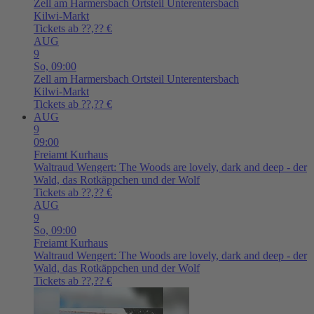
Zell am Harmersbach
Ortsteil Unterentersbach
Kilwi-Markt
Tickets ab ??,?? €
AUG
9
So,
09:00
Zell am Harmersbach
Ortsteil Unterentersbach
Kilwi-Markt
Tickets ab ??,?? €
AUG
9
09:00
Freiamt
Kurhaus
Waltraud Wengert: The Woods are lovely, dark and deep - der
Wald, das Rotkäppchen und der Wolf
Tickets ab ??,?? €
AUG
9
So,
09:00
Freiamt
Kurhaus
Waltraud Wengert: The Woods are lovely, dark and deep - der
Wald, das Rotkäppchen und der Wolf
Tickets ab ??,?? €