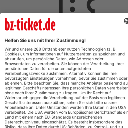
ab 18,00 €
AUG
9
So,
09:00
ST.PAUL IM LAVANTTAL
Johannesberg
St. Pauler Waldgeschichten - Vivaldi der Waldwal - Ticket
zum Mars
ab 18,00 €
AUG
9
09:00
OBERHAUSEN
OBEX | Oberhausen
POLAR EXPERIENCE - Die immersive Ausstellung