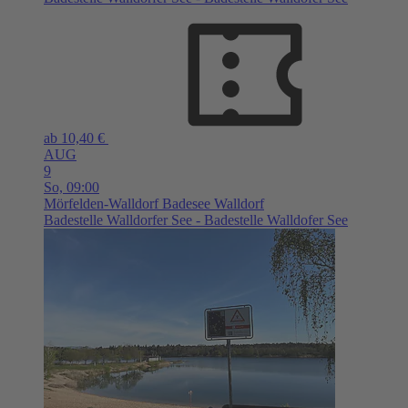
ab 10,40 €
AUG
9
So,
09:00
Mörfelden-Walldorf
Badesee Walldorf
Badestelle Walldorfer See - Badestelle Walldofer See