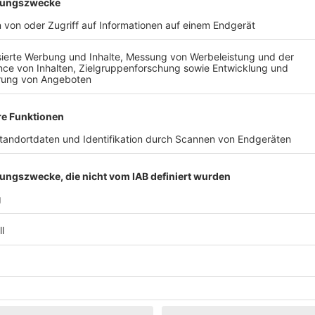
Klassik
Kunst & Museen
Märkte & Messen
Narretei
Politik & 