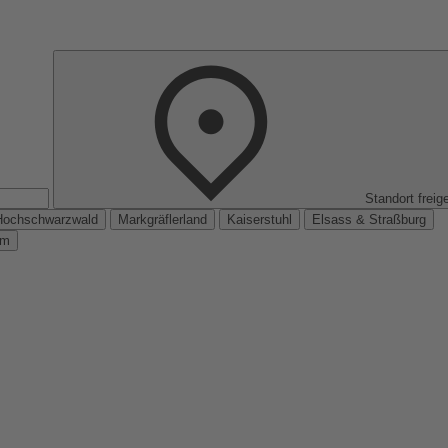
Standort freig
Hochschwarzwald
Markgräflerland
Kaiserstuhl
Elsass & Straßburg
km