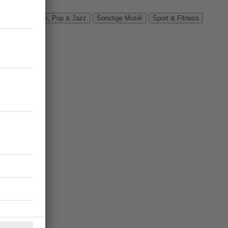
Verbände
Rock, Pop & Jazz
Sonstige Musik
Sport & Fitness