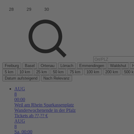
Freiburg
Basel
Ortenau
Lörrach
Emmendingen
Waldshut
5 km
10 km
25 km
50 km
75 km
100 km
200 km
500 
Datum aufsteigend
Nach Relevanz
AUG
8
00:00
Weil am Rhein
Sparkassenplatz
Wanderwochenende in der Pfalz
Tickets ab ??,?? €
AUG
8
Sa,
00:00