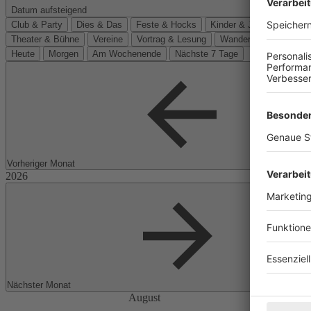
Datum aufsteigend
Club & Party
Dies & Das
Feste & Hocks
Kinder & Jugend
Kino
Theater & Bühne
Vereine
Vortrag & Lesung
Wanderungen
Heute
Morgen
Am Wochenende
Nächste 7 Tage
Vorheriger Monat
Nächster Monat