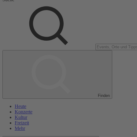
Finden
Heute
Konzerte
Kultur
Freizeit
Mehr