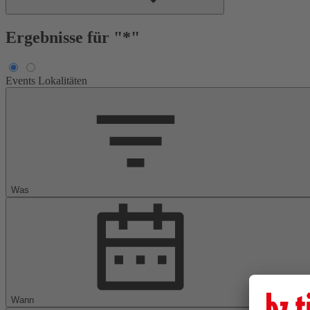
Ergebnisse für "*"
Events
Lokalitäten
Was
Wann